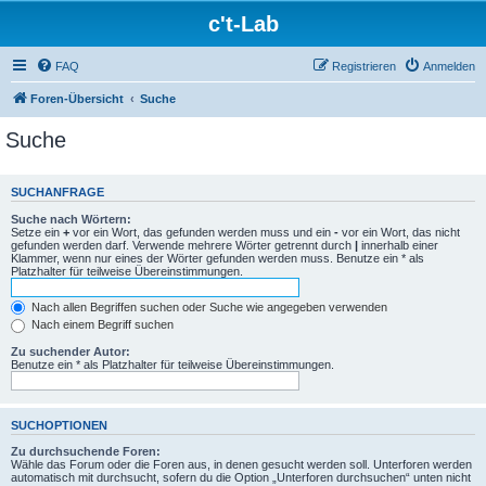
c't-Lab
FAQ
Registrieren
Anmelden
Foren-Übersicht
Suche
Suche
SUCHANFRAGE
Suche nach Wörtern:
Setze ein
+
vor ein Wort, das gefunden werden muss und ein
-
vor ein Wort, das nicht
gefunden werden darf. Verwende mehrere Wörter getrennt durch
|
innerhalb einer
Klammer, wenn nur eines der Wörter gefunden werden muss. Benutze ein * als
Platzhalter für teilweise Übereinstimmungen.
Nach allen Begriffen suchen oder Suche wie angegeben verwenden
Nach einem Begriff suchen
Zu suchender Autor:
Benutze ein * als Platzhalter für teilweise Übereinstimmungen.
SUCHOPTIONEN
Zu durchsuchende Foren:
Wähle das Forum oder die Foren aus, in denen gesucht werden soll. Unterforen werden
automatisch mit durchsucht, sofern du die Option „Unterforen durchsuchen“ unten nicht