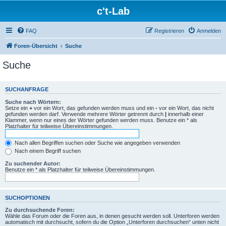
c't-Lab
FAQ
Registrieren
Anmelden
Foren-Übersicht
Suche
Suche
SUCHANFRAGE
Suche nach Wörtern:
Setze ein
+
vor ein Wort, das gefunden werden muss und ein
-
vor ein Wort, das nicht
gefunden werden darf. Verwende mehrere Wörter getrennt durch
|
innerhalb einer
Klammer, wenn nur eines der Wörter gefunden werden muss. Benutze ein * als
Platzhalter für teilweise Übereinstimmungen.
Nach allen Begriffen suchen oder Suche wie angegeben verwenden
Nach einem Begriff suchen
Zu suchender Autor:
Benutze ein * als Platzhalter für teilweise Übereinstimmungen.
SUCHOPTIONEN
Zu durchsuchende Foren:
Wähle das Forum oder die Foren aus, in denen gesucht werden soll. Unterforen werden
automatisch mit durchsucht, sofern du die Option „Unterforen durchsuchen“ unten nicht