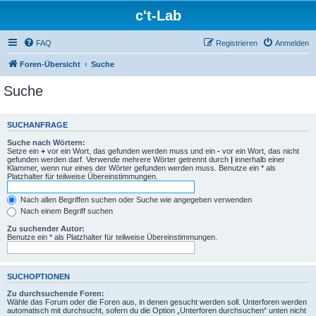
c't-Lab
FAQ
Registrieren
Anmelden
Foren-Übersicht
Suche
Suche
SUCHANFRAGE
Suche nach Wörtern:
Setze ein
+
vor ein Wort, das gefunden werden muss und ein
-
vor ein Wort, das nicht
gefunden werden darf. Verwende mehrere Wörter getrennt durch
|
innerhalb einer
Klammer, wenn nur eines der Wörter gefunden werden muss. Benutze ein * als
Platzhalter für teilweise Übereinstimmungen.
Nach allen Begriffen suchen oder Suche wie angegeben verwenden
Nach einem Begriff suchen
Zu suchender Autor:
Benutze ein * als Platzhalter für teilweise Übereinstimmungen.
SUCHOPTIONEN
Zu durchsuchende Foren:
Wähle das Forum oder die Foren aus, in denen gesucht werden soll. Unterforen werden
automatisch mit durchsucht, sofern du die Option „Unterforen durchsuchen“ unten nicht