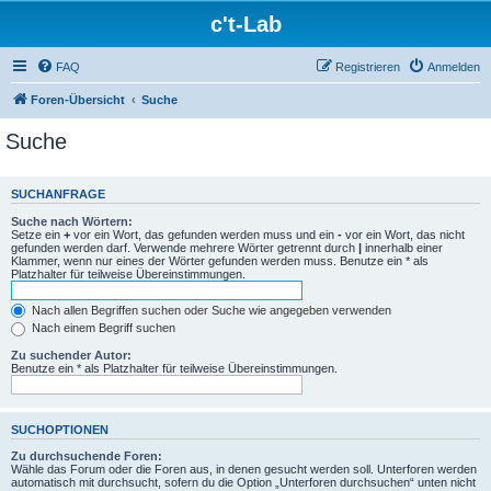
c't-Lab
FAQ
Registrieren
Anmelden
Foren-Übersicht
Suche
Suche
SUCHANFRAGE
Suche nach Wörtern:
Setze ein
+
vor ein Wort, das gefunden werden muss und ein
-
vor ein Wort, das nicht
gefunden werden darf. Verwende mehrere Wörter getrennt durch
|
innerhalb einer
Klammer, wenn nur eines der Wörter gefunden werden muss. Benutze ein * als
Platzhalter für teilweise Übereinstimmungen.
Nach allen Begriffen suchen oder Suche wie angegeben verwenden
Nach einem Begriff suchen
Zu suchender Autor:
Benutze ein * als Platzhalter für teilweise Übereinstimmungen.
SUCHOPTIONEN
Zu durchsuchende Foren:
Wähle das Forum oder die Foren aus, in denen gesucht werden soll. Unterforen werden
automatisch mit durchsucht, sofern du die Option „Unterforen durchsuchen“ unten nicht