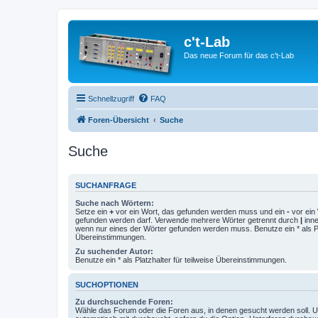
c't-Lab
Das neue Forum für das c't-Lab
Schnellzugriff
FAQ
Foren-Übersicht
Suche
Suche
SUCHANFRAGE
Suche nach Wörtern:
Setze ein
+
vor ein Wort, das gefunden werden muss und ein
-
vor ein 
gefunden werden darf. Verwende mehrere Wörter getrennt durch
|
inne
wenn nur eines der Wörter gefunden werden muss. Benutze ein * als Pla
Übereinstimmungen.
Zu suchender Autor:
Benutze ein * als Platzhalter für teilweise Übereinstimmungen.
SUCHOPTIONEN
Zu durchsuchende Foren:
Wähle das Forum oder die Foren aus, in denen gesucht werden soll. 