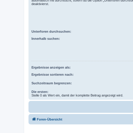
automatisch mit durchsucht, sofern du die Option „Unterforen durchsu
deaktivierst.
Unterforen durchsuchen:
Innerhalb suchen:
Ergebnisse anzeigen als:
Ergebnisse sortieren nach:
Suchzeitraum begrenzen:
Die ersten:
Stelle 0 als Wert ein, damit der komplette Beitrag angezeigt wird.
Foren-Übersicht