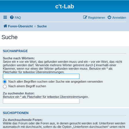
c't-Lab
FAQ
Registrieren
Anmelden
Foren-Übersicht
Suche
Suche
SUCHANFRAGE
Suche nach Wörtern:
Setze ein
+
vor ein Wort, das gefunden werden muss und ein
-
vor ein Wort, das nicht
gefunden werden darf. Verwende mehrere Wörter getrennt durch
|
innerhalb einer
Klammer, wenn nur eines der Wörter gefunden werden muss. Benutze ein * als
Platzhalter für teilweise Übereinstimmungen.
Nach allen Begriffen suchen oder Suche wie angegeben verwenden
Nach einem Begriff suchen
Zu suchender Autor:
Benutze ein * als Platzhalter für teilweise Übereinstimmungen.
SUCHOPTIONEN
Zu durchsuchende Foren:
Wähle das Forum oder die Foren aus, in denen gesucht werden soll. Unterforen werden
automatisch mit durchsucht, sofern du die Option „Unterforen durchsuchen“ unten nicht