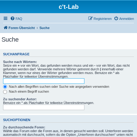
c't-Lab
FAQ
Registrieren
Anmelden
Foren-Übersicht
Suche
Suche
SUCHANFRAGE
Suche nach Wörtern:
Setze ein
+
vor ein Wort, das gefunden werden muss und ein
-
vor ein Wort, das nicht
gefunden werden darf. Verwende mehrere Wörter getrennt durch
|
innerhalb einer
Klammer, wenn nur eines der Wörter gefunden werden muss. Benutze ein * als
Platzhalter für teilweise Übereinstimmungen.
Nach allen Begriffen suchen oder Suche wie angegeben verwenden
Nach einem Begriff suchen
Zu suchender Autor:
Benutze ein * als Platzhalter für teilweise Übereinstimmungen.
SUCHOPTIONEN
Zu durchsuchende Foren:
Wähle das Forum oder die Foren aus, in denen gesucht werden soll. Unterforen werden
automatisch mit durchsucht, sofern du die Option „Unterforen durchsuchen“ unten nicht