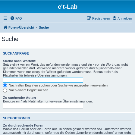
c't-Lab
FAQ
Registrieren
Anmelden
Foren-Übersicht
Suche
Suche
SUCHANFRAGE
Suche nach Wörtern:
Setze ein
+
vor ein Wort, das gefunden werden muss und ein
-
vor ein Wort, das nicht
gefunden werden darf. Verwende mehrere Wörter getrennt durch
|
innerhalb einer
Klammer, wenn nur eines der Wörter gefunden werden muss. Benutze ein * als
Platzhalter für teilweise Übereinstimmungen.
Nach allen Begriffen suchen oder Suche wie angegeben verwenden
Nach einem Begriff suchen
Zu suchender Autor:
Benutze ein * als Platzhalter für teilweise Übereinstimmungen.
SUCHOPTIONEN
Zu durchsuchende Foren:
Wähle das Forum oder die Foren aus, in denen gesucht werden soll. Unterforen werden
automatisch mit durchsucht, sofern du die Option „Unterforen durchsuchen“ unten nicht