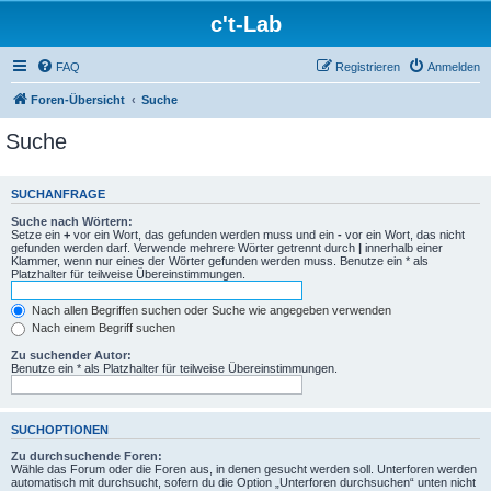
c't-Lab
FAQ
Registrieren
Anmelden
Foren-Übersicht
Suche
Suche
SUCHANFRAGE
Suche nach Wörtern:
Setze ein
+
vor ein Wort, das gefunden werden muss und ein
-
vor ein Wort, das nicht
gefunden werden darf. Verwende mehrere Wörter getrennt durch
|
innerhalb einer
Klammer, wenn nur eines der Wörter gefunden werden muss. Benutze ein * als
Platzhalter für teilweise Übereinstimmungen.
Nach allen Begriffen suchen oder Suche wie angegeben verwenden
Nach einem Begriff suchen
Zu suchender Autor:
Benutze ein * als Platzhalter für teilweise Übereinstimmungen.
SUCHOPTIONEN
Zu durchsuchende Foren:
Wähle das Forum oder die Foren aus, in denen gesucht werden soll. Unterforen werden
automatisch mit durchsucht, sofern du die Option „Unterforen durchsuchen“ unten nicht