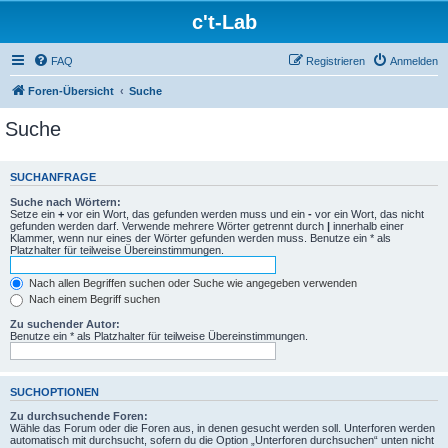
c't-Lab
FAQ
Registrieren
Anmelden
Foren-Übersicht
Suche
Suche
SUCHANFRAGE
Suche nach Wörtern:
Setze ein
+
vor ein Wort, das gefunden werden muss und ein
-
vor ein Wort, das nicht
gefunden werden darf. Verwende mehrere Wörter getrennt durch
|
innerhalb einer
Klammer, wenn nur eines der Wörter gefunden werden muss. Benutze ein * als
Platzhalter für teilweise Übereinstimmungen.
Nach allen Begriffen suchen oder Suche wie angegeben verwenden
Nach einem Begriff suchen
Zu suchender Autor:
Benutze ein * als Platzhalter für teilweise Übereinstimmungen.
SUCHOPTIONEN
Zu durchsuchende Foren:
Wähle das Forum oder die Foren aus, in denen gesucht werden soll. Unterforen werden
automatisch mit durchsucht, sofern du die Option „Unterforen durchsuchen“ unten nicht