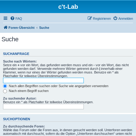
c't-Lab
FAQ
Registrieren
Anmelden
Foren-Übersicht
Suche
Suche
SUCHANFRAGE
Suche nach Wörtern:
Setze ein
+
vor ein Wort, das gefunden werden muss und ein
-
vor ein Wort, das nicht
gefunden werden darf. Verwende mehrere Wörter getrennt durch
|
innerhalb einer
Klammer, wenn nur eines der Wörter gefunden werden muss. Benutze ein * als
Platzhalter für teilweise Übereinstimmungen.
Nach allen Begriffen suchen oder Suche wie angegeben verwenden
Nach einem Begriff suchen
Zu suchender Autor:
Benutze ein * als Platzhalter für teilweise Übereinstimmungen.
SUCHOPTIONEN
Zu durchsuchende Foren:
Wähle das Forum oder die Foren aus, in denen gesucht werden soll. Unterforen werden
automatisch mit durchsucht, sofern du die Option „Unterforen durchsuchen“ unten nicht