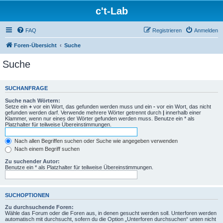
c't-Lab
FAQ
Registrieren
Anmelden
Foren-Übersicht
Suche
Suche
SUCHANFRAGE
Suche nach Wörtern:
Setze ein
+
vor ein Wort, das gefunden werden muss und ein
-
vor ein Wort, das nicht
gefunden werden darf. Verwende mehrere Wörter getrennt durch
|
innerhalb einer
Klammer, wenn nur eines der Wörter gefunden werden muss. Benutze ein * als
Platzhalter für teilweise Übereinstimmungen.
Nach allen Begriffen suchen oder Suche wie angegeben verwenden
Nach einem Begriff suchen
Zu suchender Autor:
Benutze ein * als Platzhalter für teilweise Übereinstimmungen.
SUCHOPTIONEN
Zu durchsuchende Foren:
Wähle das Forum oder die Foren aus, in denen gesucht werden soll. Unterforen werden
automatisch mit durchsucht, sofern du die Option „Unterforen durchsuchen“ unten nicht