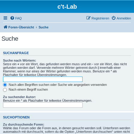
c't-Lab
FAQ
Registrieren
Anmelden
Foren-Übersicht
Suche
Suche
SUCHANFRAGE
Suche nach Wörtern:
Setze ein
+
vor ein Wort, das gefunden werden muss und ein
-
vor ein Wort, das nicht
gefunden werden darf. Verwende mehrere Wörter getrennt durch
|
innerhalb einer
Klammer, wenn nur eines der Wörter gefunden werden muss. Benutze ein * als
Platzhalter für teilweise Übereinstimmungen.
Nach allen Begriffen suchen oder Suche wie angegeben verwenden
Nach einem Begriff suchen
Zu suchender Autor:
Benutze ein * als Platzhalter für teilweise Übereinstimmungen.
SUCHOPTIONEN
Zu durchsuchende Foren:
Wähle das Forum oder die Foren aus, in denen gesucht werden soll. Unterforen werden
automatisch mit durchsucht, sofern du die Option „Unterforen durchsuchen“ unten nicht