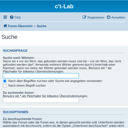
c't-Lab
FAQ
Registrieren
Anmelden
Foren-Übersicht
Suche
Suche
SUCHANFRAGE
Suche nach Wörtern:
Setze ein
+
vor ein Wort, das gefunden werden muss und ein
-
vor ein Wort, das nicht
gefunden werden darf. Verwende mehrere Wörter getrennt durch
|
innerhalb einer
Klammer, wenn nur eines der Wörter gefunden werden muss. Benutze ein * als
Platzhalter für teilweise Übereinstimmungen.
Nach allen Begriffen suchen oder Suche wie angegeben verwenden
Nach einem Begriff suchen
Zu suchender Autor:
Benutze ein * als Platzhalter für teilweise Übereinstimmungen.
SUCHOPTIONEN
Zu durchsuchende Foren:
Wähle das Forum oder die Foren aus, in denen gesucht werden soll. Unterforen werden
automatisch mit durchsucht, sofern du die Option „Unterforen durchsuchen“ unten nicht