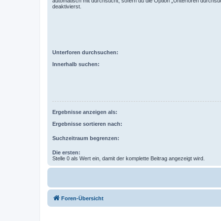
automatisch mit durchsucht, sofern du die Option „Unterforen durchsu
deaktivierst.
Unterforen durchsuchen:
Innerhalb suchen:
Ergebnisse anzeigen als:
Ergebnisse sortieren nach:
Suchzeitraum begrenzen:
Die ersten:
Stelle 0 als Wert ein, damit der komplette Beitrag angezeigt wird.
Foren-Übersicht