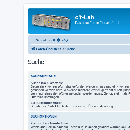
c't-Lab
Das neue Forum für das c't-Lab
Schnellzugriff
FAQ
Foren-Übersicht
Suche
Suche
SUCHANFRAGE
Suche nach Wörtern:
Setze ein
+
vor ein Wort, das gefunden werden muss und ein
-
vor ein 
gefunden werden darf. Verwende mehrere Wörter getrennt durch
|
inne
wenn nur eines der Wörter gefunden werden muss. Benutze ein * als Pla
Übereinstimmungen.
Zu suchender Autor:
Benutze ein * als Platzhalter für teilweise Übereinstimmungen.
SUCHOPTIONEN
Zu durchsuchende Foren:
Wähle das Forum oder die Foren aus, in denen gesucht werden soll. 