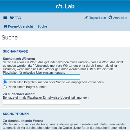
c't-Lab
FAQ
Registrieren
Anmelden
Foren-Übersicht
Suche
Suche
SUCHANFRAGE
Suche nach Wörtern:
Setze ein
+
vor ein Wort, das gefunden werden muss und ein
-
vor ein Wort, das nicht
gefunden werden darf. Verwende mehrere Wörter getrennt durch
|
innerhalb einer
Klammer, wenn nur eines der Wörter gefunden werden muss. Benutze ein * als
Platzhalter für teilweise Übereinstimmungen.
Nach allen Begriffen suchen oder Suche wie angegeben verwenden
Nach einem Begriff suchen
Zu suchender Autor:
Benutze ein * als Platzhalter für teilweise Übereinstimmungen.
SUCHOPTIONEN
Zu durchsuchende Foren:
Wähle das Forum oder die Foren aus, in denen gesucht werden soll. Unterforen werden
automatisch mit durchsucht, sofern du die Option „Unterforen durchsuchen“ unten nicht