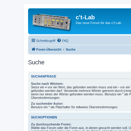
c't-Lab
Das neue Forum für das c't-Lab
Schnellzugriff
FAQ
Foren-Übersicht
Suche
Suche
SUCHANFRAGE
Suche nach Wörtern:
Setze ein
+
vor ein Wort, das gefunden werden muss und ein
-
vor ein 
gefunden werden darf. Verwende mehrere Wörter getrennt durch
|
inne
wenn nur eines der Wörter gefunden werden muss. Benutze ein * als Pla
Übereinstimmungen.
Zu suchender Autor:
Benutze ein * als Platzhalter für teilweise Übereinstimmungen.
SUCHOPTIONEN
Zu durchsuchende Foren:
Wähle das Forum oder die Foren aus, in denen gesucht werden soll. 