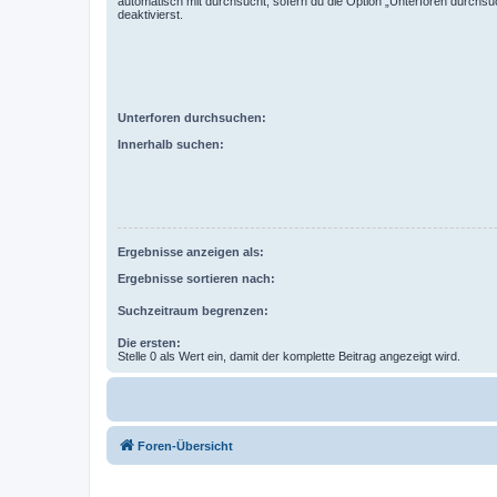
automatisch mit durchsucht, sofern du die Option „Unterforen durchsu
deaktivierst.
Unterforen durchsuchen:
Innerhalb suchen:
Ergebnisse anzeigen als:
Ergebnisse sortieren nach:
Suchzeitraum begrenzen:
Die ersten:
Stelle 0 als Wert ein, damit der komplette Beitrag angezeigt wird.
Foren-Übersicht