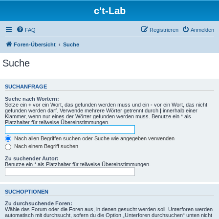
c't-Lab
FAQ
Registrieren
Anmelden
Foren-Übersicht
Suche
Suche
SUCHANFRAGE
Suche nach Wörtern:
Setze ein
+
vor ein Wort, das gefunden werden muss und ein
-
vor ein Wort, das nicht
gefunden werden darf. Verwende mehrere Wörter getrennt durch
|
innerhalb einer
Klammer, wenn nur eines der Wörter gefunden werden muss. Benutze ein * als
Platzhalter für teilweise Übereinstimmungen.
Nach allen Begriffen suchen oder Suche wie angegeben verwenden
Nach einem Begriff suchen
Zu suchender Autor:
Benutze ein * als Platzhalter für teilweise Übereinstimmungen.
SUCHOPTIONEN
Zu durchsuchende Foren:
Wähle das Forum oder die Foren aus, in denen gesucht werden soll. Unterforen werden
automatisch mit durchsucht, sofern du die Option „Unterforen durchsuchen“ unten nicht