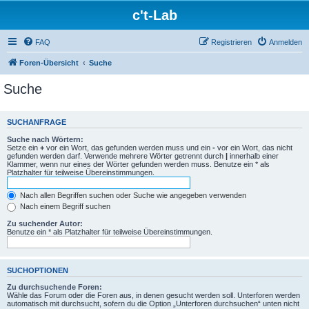
c't-Lab
FAQ
Registrieren
Anmelden
Foren-Übersicht
Suche
Suche
SUCHANFRAGE
Suche nach Wörtern:
Setze ein
+
vor ein Wort, das gefunden werden muss und ein
-
vor ein Wort, das nicht
gefunden werden darf. Verwende mehrere Wörter getrennt durch
|
innerhalb einer
Klammer, wenn nur eines der Wörter gefunden werden muss. Benutze ein * als
Platzhalter für teilweise Übereinstimmungen.
Nach allen Begriffen suchen oder Suche wie angegeben verwenden
Nach einem Begriff suchen
Zu suchender Autor:
Benutze ein * als Platzhalter für teilweise Übereinstimmungen.
SUCHOPTIONEN
Zu durchsuchende Foren:
Wähle das Forum oder die Foren aus, in denen gesucht werden soll. Unterforen werden
automatisch mit durchsucht, sofern du die Option „Unterforen durchsuchen“ unten nicht