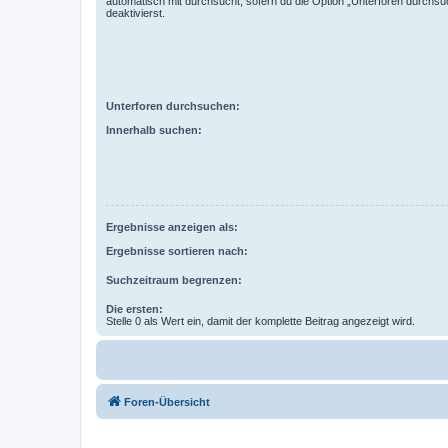
automatisch mit durchsucht, sofern du die Option „Unterforen durchsu
deaktivierst.
Unterforen durchsuchen:
Innerhalb suchen:
Ergebnisse anzeigen als:
Ergebnisse sortieren nach:
Suchzeitraum begrenzen:
Die ersten:
Stelle 0 als Wert ein, damit der komplette Beitrag angezeigt wird.
Foren-Übersicht