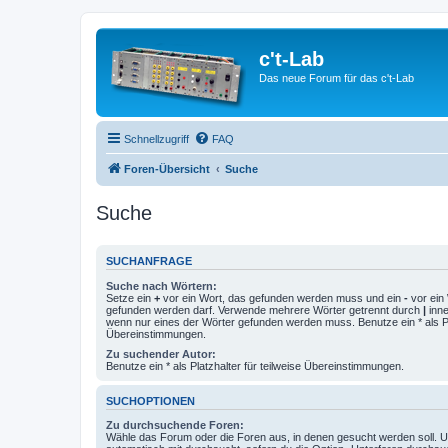
c't-Lab
Das neue Forum für das c't-Lab
Schnellzugriff
FAQ
Foren-Übersicht
Suche
Suche
SUCHANFRAGE
Suche nach Wörtern:
Setze ein
+
vor ein Wort, das gefunden werden muss und ein
-
vor ein 
gefunden werden darf. Verwende mehrere Wörter getrennt durch
|
inne
wenn nur eines der Wörter gefunden werden muss. Benutze ein * als Pla
Übereinstimmungen.
Zu suchender Autor:
Benutze ein * als Platzhalter für teilweise Übereinstimmungen.
SUCHOPTIONEN
Zu durchsuchende Foren:
Wähle das Forum oder die Foren aus, in denen gesucht werden soll. 