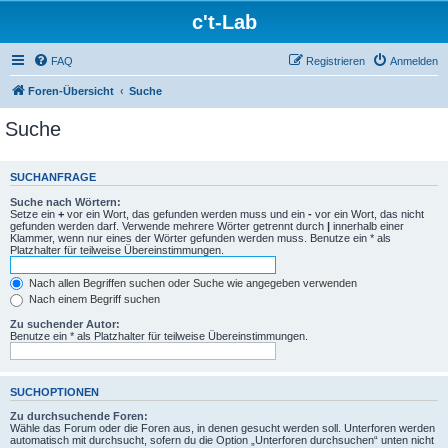
c't-Lab
FAQ
Registrieren
Anmelden
Foren-Übersicht
Suche
Suche
SUCHANFRAGE
Suche nach Wörtern:
Setze ein
+
vor ein Wort, das gefunden werden muss und ein
-
vor ein Wort, das nicht
gefunden werden darf. Verwende mehrere Wörter getrennt durch
|
innerhalb einer
Klammer, wenn nur eines der Wörter gefunden werden muss. Benutze ein * als
Platzhalter für teilweise Übereinstimmungen.
Nach allen Begriffen suchen oder Suche wie angegeben verwenden
Nach einem Begriff suchen
Zu suchender Autor:
Benutze ein * als Platzhalter für teilweise Übereinstimmungen.
SUCHOPTIONEN
Zu durchsuchende Foren:
Wähle das Forum oder die Foren aus, in denen gesucht werden soll. Unterforen werden
automatisch mit durchsucht, sofern du die Option „Unterforen durchsuchen“ unten nicht