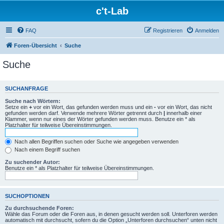
c't-Lab
FAQ
Registrieren
Anmelden
Foren-Übersicht
Suche
Suche
SUCHANFRAGE
Suche nach Wörtern:
Setze ein
+
vor ein Wort, das gefunden werden muss und ein
-
vor ein Wort, das nicht
gefunden werden darf. Verwende mehrere Wörter getrennt durch
|
innerhalb einer
Klammer, wenn nur eines der Wörter gefunden werden muss. Benutze ein * als
Platzhalter für teilweise Übereinstimmungen.
Nach allen Begriffen suchen oder Suche wie angegeben verwenden
Nach einem Begriff suchen
Zu suchender Autor:
Benutze ein * als Platzhalter für teilweise Übereinstimmungen.
SUCHOPTIONEN
Zu durchsuchende Foren:
Wähle das Forum oder die Foren aus, in denen gesucht werden soll. Unterforen werden
automatisch mit durchsucht, sofern du die Option „Unterforen durchsuchen“ unten nicht