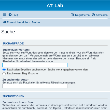
c't-Lab
FAQ
Registrieren
Anmelden
Foren-Übersicht
Suche
Suche
SUCHANFRAGE
Suche nach Wörtern:
Setze ein
+
vor ein Wort, das gefunden werden muss und ein
-
vor ein Wort, das nicht
gefunden werden darf. Verwende mehrere Wörter getrennt durch
|
innerhalb einer
Klammer, wenn nur eines der Wörter gefunden werden muss. Benutze ein * als
Platzhalter für teilweise Übereinstimmungen.
Nach allen Begriffen suchen oder Suche wie angegeben verwenden
Nach einem Begriff suchen
Zu suchender Autor:
Benutze ein * als Platzhalter für teilweise Übereinstimmungen.
SUCHOPTIONEN
Zu durchsuchende Foren:
Wähle das Forum oder die Foren aus, in denen gesucht werden soll. Unterforen werden
automatisch mit durchsucht, sofern du die Option „Unterforen durchsuchen“ unten nicht