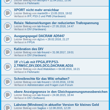
Letzter Beitrag von
itechpro
«
11.04.2022, 13:50
Verfasst in
Flohmarkt
XPORT nicht mehr erreichbar
Letzter Beitrag von
martin09
«
13.05.2019, 19:02
Verfasst in
IFP, PS3-2 und PM8 (Hardware)
Relais: Nebenwirkungen der reduzierten Trafospannung
Letzter Beitrag von
lab-freund
«
27.05.2018, 14:47
Verfasst in
DIV (Hardware)
Ausgangspegel DACRAM AD5447
Letzter Beitrag von
dg1vs
«
28.02.2018, 21:27
Verfasst in
FPGA
Kalibration des DIV
Letzter Beitrag von
lab-freund
«
31.08.2017, 19:01
Verfasst in
DIV (Hardware)
19' c't Lab mit FPGA,IFP,PS3-
2,TRMSC,DIV,DDS,DCG,DACRAM,AD16
Letzter Beitrag von
Axel.Walsleben
«
04.08.2016, 16:21
Verfasst in
Flohmarkt
Schreibrechte für das Wiki erhalten?
Letzter Beitrag von
lab-freund
«
13.03.2016, 13:56
Verfasst in
Administration und Fragen zum Forum
obere Anzeigegrenze in den Gleichspannungsmessbereichen
Letzter Beitrag von
lab-freund
«
24.08.2015, 18:44
Verfasst in
DIV (Software)
Labview (Windows) in aktueller Version für kleines Geld
Letzter Beitrag von
Sagitus
«
12.08.2015, 12:29