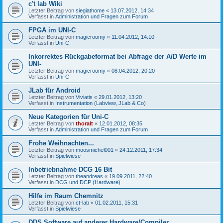
c't lab Wiki
Letzter Beitrag von
siegiathome
«
13.07.2012, 14:34
Verfasst in
Administration und Fragen zum Forum
FPGA im UNI-C
Letzter Beitrag von
magicroomy
«
11.04.2012, 14:10
Verfasst in
Uni-C
Inkorrektes Rückgabeformat bei Abfrage der A/D Werte im
UNI-
Letzter Beitrag von
magicroomy
«
08.04.2012, 20:20
Verfasst in
Uni-C
JLab für Android
Letzter Beitrag von
Viviatis
«
29.01.2012, 13:20
Verfasst in
Instrumentation (Labview, JLab & Co)
Neue Kategorien für Uni-C
Letzter Beitrag von
thoralt
«
12.01.2012, 08:35
Verfasst in
Administration und Fragen zum Forum
Frohe Weihnachten...
Letzter Beitrag von
moosmichel001
«
24.12.2011, 17:34
Verfasst in
Spielwiese
Inbetriebnahme DCG 16 Bit
Letzter Beitrag von
theandreas
«
19.09.2011, 22:40
Verfasst in
DCG und DCP (Hardware)
Hilfe im Raum Chemnitz
Letzter Beitrag von
ct-lab
«
01.02.2011, 15:31
Verfasst in
Spielwiese
DDS Software auf anderer Hardware/Compiler