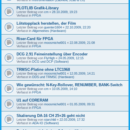
PLOTLIB Grafik-Library
Letzter Beitrag von
cm
«
28.10.2009, 19:23
Verfasst in
FPGA
Lötstopplack herstellen, der Film
Letzter Beitrag von
guenter1604
«
22.10.2009, 22:20
Verfasst in
Allgemeines (Hardware)
Riser-Card für FPGA
Letzter Beitrag von
moosmichel001
«
22.08.2009, 21:08
Verfasst in
FPGA
DCG 2.91 Feineinstellung über Encoder
Letzter Beitrag von
FlyHigh
«
24.05.2009, 12:15
Verfasst in
DCG und DCP (Software)
TRMSC-Platine ohne LTC1968
Letzter Beitrag von
moosmichel001
«
12.05.2009, 14:21
Verfasst in
DDS und TRMSC (Hardware)
Wie gewünscht: N-Key-Rollover, RENUMBER, BANK-Switch
Letzter Beitrag von
cm
«
10.05.2009, 14:10
Verfasst in
FPGA
U1 auf CORERAM
Letzter Beitrag von
moosmichel001
«
01.05.2009, 09:31
Verfasst in
FPGA
Skalierung DA-16 CH 25+26 geht nicht
Letzter Beitrag von
starchild
«
22.03.2009, 17:32
Verfasst in
ADA-IO (Software)