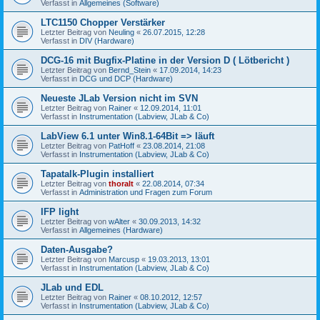
Verfasst in
Allgemeines (Software)
LTC1150 Chopper Verstärker
Letzter Beitrag von
Neuling
«
26.07.2015, 12:28
Verfasst in
DIV (Hardware)
DCG-16 mit Bugfix-Platine in der Version D ( Lötbericht )
Letzter Beitrag von
Bernd_Stein
«
17.09.2014, 14:23
Verfasst in
DCG und DCP (Hardware)
Neueste JLab Version nicht im SVN
Letzter Beitrag von
Rainer
«
12.09.2014, 11:01
Verfasst in
Instrumentation (Labview, JLab & Co)
LabView 6.1 unter Win8.1-64Bit => läuft
Letzter Beitrag von
PatHoff
«
23.08.2014, 21:08
Verfasst in
Instrumentation (Labview, JLab & Co)
Tapatalk-Plugin installiert
Letzter Beitrag von
thoralt
«
22.08.2014, 07:34
Verfasst in
Administration und Fragen zum Forum
IFP light
Letzter Beitrag von
wAlter
«
30.09.2013, 14:32
Verfasst in
Allgemeines (Hardware)
Daten-Ausgabe?
Letzter Beitrag von
Marcusp
«
19.03.2013, 13:01
Verfasst in
Instrumentation (Labview, JLab & Co)
JLab und EDL
Letzter Beitrag von
Rainer
«
08.10.2012, 12:57
Verfasst in
Instrumentation (Labview, JLab & Co)