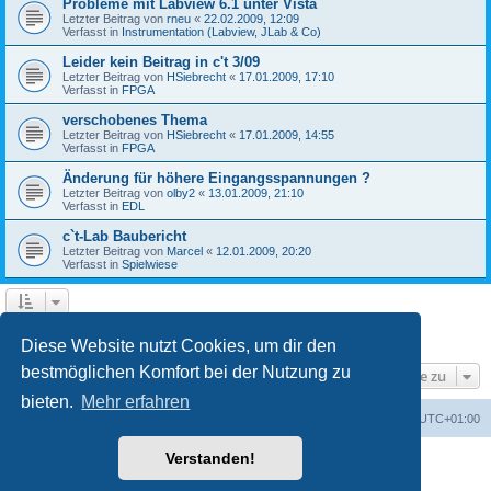
Probleme mit Labview 6.1 unter Vista
Letzter Beitrag von
rneu
«
22.02.2009, 12:09
Verfasst in
Instrumentation (Labview, JLab & Co)
Leider kein Beitrag in c't 3/09
Letzter Beitrag von
HSiebrecht
«
17.01.2009, 17:10
Verfasst in
FPGA
verschobenes Thema
Letzter Beitrag von
HSiebrecht
«
17.01.2009, 14:55
Verfasst in
FPGA
Änderung für höhere Eingangsspannungen ?
Letzter Beitrag von
olby2
«
13.01.2009, 21:10
Verfasst in
EDL
c`t-Lab Baubericht
Letzter Beitrag von
Marcel
«
12.01.2009, 20:20
Verfasst in
Spielwiese
1
2
Nächste
Die Suche ergab 79 Treffer
Diese Website nutzt Cookies, um dir den
bestmöglichen Komfort bei der Nutzung zu
Gehe zu
bieten.
Mehr erfahren
Foren-Übersicht
Alle Cookies löschen
Alle Zeiten sind
UTC+01:00
Verstanden!
Powered by
phpBB
® Forum Software © phpBB Limited
Deutsche Übersetzung durch
phpBB.de