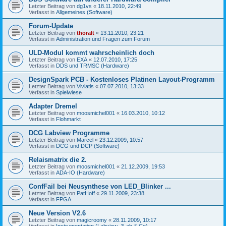
Letzter Beitrag von
dg1vs
«
18.11.2010, 22:49
Verfasst in
Allgemeines (Software)
Forum-Update
Letzter Beitrag von
thoralt
«
13.11.2010, 23:21
Verfasst in
Administration und Fragen zum Forum
ULD-Modul kommt wahrscheinlich doch
Letzter Beitrag von
EXA
«
12.07.2010, 17:25
Verfasst in
DDS und TRMSC (Hardware)
DesignSpark PCB - Kostenloses Platinen Layout-Programm
Letzter Beitrag von
Viviatis
«
07.07.2010, 13:33
Verfasst in
Spielwiese
Adapter Dremel
Letzter Beitrag von
moosmichel001
«
16.03.2010, 10:12
Verfasst in
Flohmarkt
DCG Labview Programme
Letzter Beitrag von
Marcel
«
23.12.2009, 10:57
Verfasst in
DCG und DCP (Software)
Relaismatrix die 2.
Letzter Beitrag von
moosmichel001
«
21.12.2009, 19:53
Verfasst in
ADA-IO (Hardware)
ConfFail bei Neusynthese von LED_Blinker ...
Letzter Beitrag von
PatHoff
«
29.11.2009, 23:38
Verfasst in
FPGA
Neue Version V2.6
Letzter Beitrag von
magicroomy
«
28.11.2009, 10:17
Verfasst in
Instrumentation (Labview, JLab & Co)