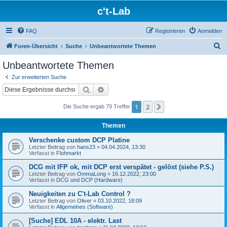
c't-Lab
FAQ
Registrieren
Anmelden
S
Foren-Übersicht
Suche
Unbeantwortete Themen
u
Unbeantwortete Themen
c
Zur erweiterten Suche
h
Suche
Erweiterte Suche
e
1
2
Nächste
Die Suche ergab 79 Treffer
Themen
Verschenke custom DCP Platine
Letzter Beitrag von
hans23
«
04.04.2024, 13:30
Verfasst in
Flohmarkt
DCG mit IFP ok, mit DCP erst verspätet - gelöst (siehe P.S.)
Letzter Beitrag von
OmmaLong
«
16.12.2022, 23:00
Verfasst in
DCG und DCP (Hardware)
Neuigkeiten zu C't-Lab Control ?
Letzter Beitrag von
Oliver
«
03.10.2022, 18:09
Verfasst in
Allgemeines (Software)
[Suche] EDL 10A - elektr. Last