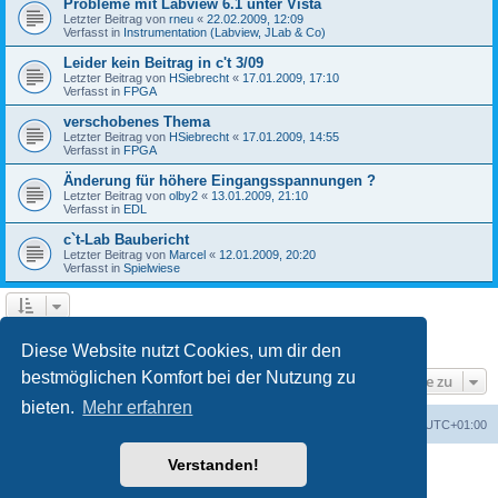
Probleme mit Labview 6.1 unter Vista
Letzter Beitrag von
rneu
«
22.02.2009, 12:09
Verfasst in
Instrumentation (Labview, JLab & Co)
Leider kein Beitrag in c't 3/09
Letzter Beitrag von
HSiebrecht
«
17.01.2009, 17:10
Verfasst in
FPGA
verschobenes Thema
Letzter Beitrag von
HSiebrecht
«
17.01.2009, 14:55
Verfasst in
FPGA
Änderung für höhere Eingangsspannungen ?
Letzter Beitrag von
olby2
«
13.01.2009, 21:10
Verfasst in
EDL
c`t-Lab Baubericht
Letzter Beitrag von
Marcel
«
12.01.2009, 20:20
Verfasst in
Spielwiese
1
2
Nächste
Die Suche ergab 79 Treffer
Diese Website nutzt Cookies, um dir den
bestmöglichen Komfort bei der Nutzung zu
Gehe zu
bieten.
Mehr erfahren
Foren-Übersicht
Alle Cookies löschen
Alle Zeiten sind
UTC+01:00
Verstanden!
Powered by
phpBB
® Forum Software © phpBB Limited
Deutsche Übersetzung durch
phpBB.de