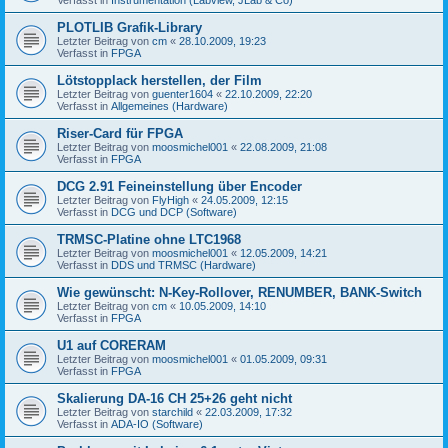
PLOTLIB Grafik-Library
Letzter Beitrag von
cm
«
28.10.2009, 19:23
Verfasst in
FPGA
Lötstopplack herstellen, der Film
Letzter Beitrag von
guenter1604
«
22.10.2009, 22:20
Verfasst in
Allgemeines (Hardware)
Riser-Card für FPGA
Letzter Beitrag von
moosmichel001
«
22.08.2009, 21:08
Verfasst in
FPGA
DCG 2.91 Feineinstellung über Encoder
Letzter Beitrag von
FlyHigh
«
24.05.2009, 12:15
Verfasst in
DCG und DCP (Software)
TRMSC-Platine ohne LTC1968
Letzter Beitrag von
moosmichel001
«
12.05.2009, 14:21
Verfasst in
DDS und TRMSC (Hardware)
Wie gewünscht: N-Key-Rollover, RENUMBER, BANK-Switch
Letzter Beitrag von
cm
«
10.05.2009, 14:10
Verfasst in
FPGA
U1 auf CORERAM
Letzter Beitrag von
moosmichel001
«
01.05.2009, 09:31
Verfasst in
FPGA
Skalierung DA-16 CH 25+26 geht nicht
Letzter Beitrag von
starchild
«
22.03.2009, 17:32
Verfasst in
ADA-IO (Software)