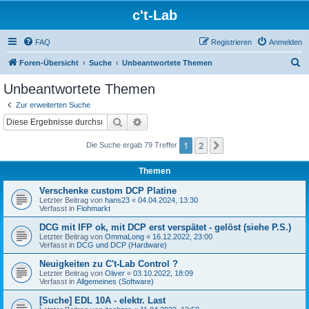
c't-Lab
FAQ
Registrieren
Anmelden
S
Foren-Übersicht
Suche
Unbeantwortete Themen
u
Unbeantwortete Themen
c
Zur erweiterten Suche
h
Suche
Erweiterte Suche
e
1
2
Nächste
Die Suche ergab 79 Treffer
Themen
Verschenke custom DCP Platine
Letzter Beitrag von
hans23
«
04.04.2024, 13:30
Verfasst in
Flohmarkt
DCG mit IFP ok, mit DCP erst verspätet - gelöst (siehe P.S.)
Letzter Beitrag von
OmmaLong
«
16.12.2022, 23:00
Verfasst in
DCG und DCP (Hardware)
Neuigkeiten zu C't-Lab Control ?
Letzter Beitrag von
Oliver
«
03.10.2022, 18:09
Verfasst in
Allgemeines (Software)
[Suche] EDL 10A - elektr. Last