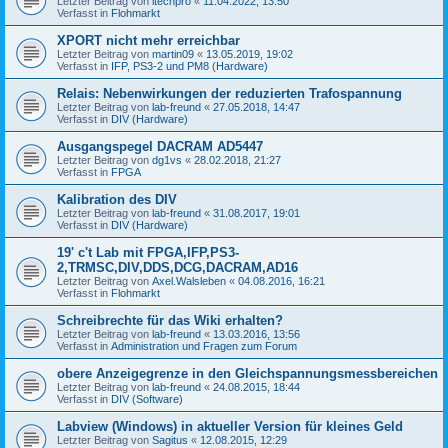
Letzter Beitrag von
itechpro
«
11.04.2022, 13:50
Verfasst in
Flohmarkt
XPORT nicht mehr erreichbar
Letzter Beitrag von
martin09
«
13.05.2019, 19:02
Verfasst in
IFP, PS3-2 und PM8 (Hardware)
Relais: Nebenwirkungen der reduzierten Trafospannung
Letzter Beitrag von
lab-freund
«
27.05.2018, 14:47
Verfasst in
DIV (Hardware)
Ausgangspegel DACRAM AD5447
Letzter Beitrag von
dg1vs
«
28.02.2018, 21:27
Verfasst in
FPGA
Kalibration des DIV
Letzter Beitrag von
lab-freund
«
31.08.2017, 19:01
Verfasst in
DIV (Hardware)
19' c't Lab mit FPGA,IFP,PS3-
2,TRMSC,DIV,DDS,DCG,DACRAM,AD16
Letzter Beitrag von
Axel.Walsleben
«
04.08.2016, 16:21
Verfasst in
Flohmarkt
Schreibrechte für das Wiki erhalten?
Letzter Beitrag von
lab-freund
«
13.03.2016, 13:56
Verfasst in
Administration und Fragen zum Forum
obere Anzeigegrenze in den Gleichspannungsmessbereichen
Letzter Beitrag von
lab-freund
«
24.08.2015, 18:44
Verfasst in
DIV (Software)
Labview (Windows) in aktueller Version für kleines Geld
Letzter Beitrag von
Sagitus
«
12.08.2015, 12:29