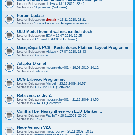
Letzter Beitrag von
dg1vs
«
18.11.2010, 22:49
Verfasst in
Allgemeines (Software)
Forum-Update
Letzter Beitrag von
thoralt
«
13.11.2010, 23:21
Verfasst in
Administration und Fragen zum Forum
ULD-Modul kommt wahrscheinlich doch
Letzter Beitrag von
EXA
«
12.07.2010, 17:25
Verfasst in
DDS und TRMSC (Hardware)
DesignSpark PCB - Kostenloses Platinen Layout-Programm
Letzter Beitrag von
Viviatis
«
07.07.2010, 13:33
Verfasst in
Spielwiese
Adapter Dremel
Letzter Beitrag von
moosmichel001
«
16.03.2010, 10:12
Verfasst in
Flohmarkt
DCG Labview Programme
Letzter Beitrag von
Marcel
«
23.12.2009, 10:57
Verfasst in
DCG und DCP (Software)
Relaismatrix die 2.
Letzter Beitrag von
moosmichel001
«
21.12.2009, 19:53
Verfasst in
ADA-IO (Hardware)
ConfFail bei Neusynthese von LED_Blinker ...
Letzter Beitrag von
PatHoff
«
29.11.2009, 23:38
Verfasst in
FPGA
Neue Version V2.6
Letzter Beitrag von
magicroomy
«
28.11.2009, 10:17
Verfasst in
Instrumentation (Labview, JLab & Co)