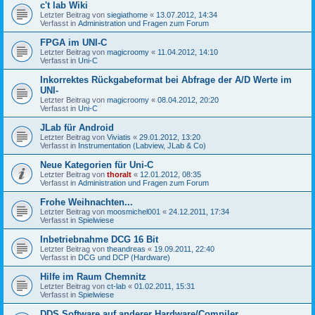
c't lab Wiki
Letzter Beitrag von
siegiathome
«
13.07.2012, 14:34
Verfasst in
Administration und Fragen zum Forum
FPGA im UNI-C
Letzter Beitrag von
magicroomy
«
11.04.2012, 14:10
Verfasst in
Uni-C
Inkorrektes Rückgabeformat bei Abfrage der A/D Werte im
UNI-
Letzter Beitrag von
magicroomy
«
08.04.2012, 20:20
Verfasst in
Uni-C
JLab für Android
Letzter Beitrag von
Viviatis
«
29.01.2012, 13:20
Verfasst in
Instrumentation (Labview, JLab & Co)
Neue Kategorien für Uni-C
Letzter Beitrag von
thoralt
«
12.01.2012, 08:35
Verfasst in
Administration und Fragen zum Forum
Frohe Weihnachten...
Letzter Beitrag von
moosmichel001
«
24.12.2011, 17:34
Verfasst in
Spielwiese
Inbetriebnahme DCG 16 Bit
Letzter Beitrag von
theandreas
«
19.09.2011, 22:40
Verfasst in
DCG und DCP (Hardware)
Hilfe im Raum Chemnitz
Letzter Beitrag von
ct-lab
«
01.02.2011, 15:31
Verfasst in
Spielwiese
DDS Software auf anderer Hardware/Compiler