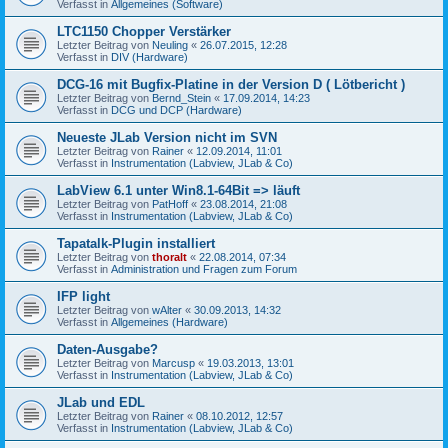
Verfasst in
Allgemeines (Software)
LTC1150 Chopper Verstärker
Letzter Beitrag von
Neuling
«
26.07.2015, 12:28
Verfasst in
DIV (Hardware)
DCG-16 mit Bugfix-Platine in der Version D ( Lötbericht )
Letzter Beitrag von
Bernd_Stein
«
17.09.2014, 14:23
Verfasst in
DCG und DCP (Hardware)
Neueste JLab Version nicht im SVN
Letzter Beitrag von
Rainer
«
12.09.2014, 11:01
Verfasst in
Instrumentation (Labview, JLab & Co)
LabView 6.1 unter Win8.1-64Bit => läuft
Letzter Beitrag von
PatHoff
«
23.08.2014, 21:08
Verfasst in
Instrumentation (Labview, JLab & Co)
Tapatalk-Plugin installiert
Letzter Beitrag von
thoralt
«
22.08.2014, 07:34
Verfasst in
Administration und Fragen zum Forum
IFP light
Letzter Beitrag von
wAlter
«
30.09.2013, 14:32
Verfasst in
Allgemeines (Hardware)
Daten-Ausgabe?
Letzter Beitrag von
Marcusp
«
19.03.2013, 13:01
Verfasst in
Instrumentation (Labview, JLab & Co)
JLab und EDL
Letzter Beitrag von
Rainer
«
08.10.2012, 12:57
Verfasst in
Instrumentation (Labview, JLab & Co)