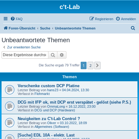
c't-Lab
FAQ
Registrieren
Anmelden
S
Foren-Übersicht
Suche
Unbeantwortete Themen
u
Unbeantwortete Themen
c
Zur erweiterten Suche
h
Suche
Erweiterte Suche
e
1
2
Nächste
Die Suche ergab 79 Treffer
Themen
Verschenke custom DCP Platine
Letzter Beitrag von
hans23
«
04.04.2024, 13:30
Verfasst in
Flohmarkt
DCG mit IFP ok, mit DCP erst verspätet - gelöst (siehe P.S.)
Letzter Beitrag von
OmmaLong
«
16.12.2022, 23:00
Verfasst in
DCG und DCP (Hardware)
Neuigkeiten zu C't-Lab Control ?
Letzter Beitrag von
Oliver
«
03.10.2022, 18:09
Verfasst in
Allgemeines (Software)
[Suche] EDL 10A - elektr. Last