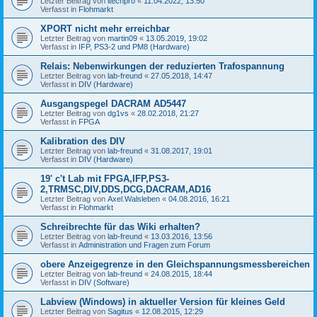
Letzter Beitrag von
itechpro
«
11.04.2022, 13:50
Verfasst in
Flohmarkt
XPORT nicht mehr erreichbar
Letzter Beitrag von
martin09
«
13.05.2019, 19:02
Verfasst in
IFP, PS3-2 und PM8 (Hardware)
Relais: Nebenwirkungen der reduzierten Trafospannung
Letzter Beitrag von
lab-freund
«
27.05.2018, 14:47
Verfasst in
DIV (Hardware)
Ausgangspegel DACRAM AD5447
Letzter Beitrag von
dg1vs
«
28.02.2018, 21:27
Verfasst in
FPGA
Kalibration des DIV
Letzter Beitrag von
lab-freund
«
31.08.2017, 19:01
Verfasst in
DIV (Hardware)
19' c't Lab mit FPGA,IFP,PS3-
2,TRMSC,DIV,DDS,DCG,DACRAM,AD16
Letzter Beitrag von
Axel.Walsleben
«
04.08.2016, 16:21
Verfasst in
Flohmarkt
Schreibrechte für das Wiki erhalten?
Letzter Beitrag von
lab-freund
«
13.03.2016, 13:56
Verfasst in
Administration und Fragen zum Forum
obere Anzeigegrenze in den Gleichspannungsmessbereichen
Letzter Beitrag von
lab-freund
«
24.08.2015, 18:44
Verfasst in
DIV (Software)
Labview (Windows) in aktueller Version für kleines Geld
Letzter Beitrag von
Sagitus
«
12.08.2015, 12:29