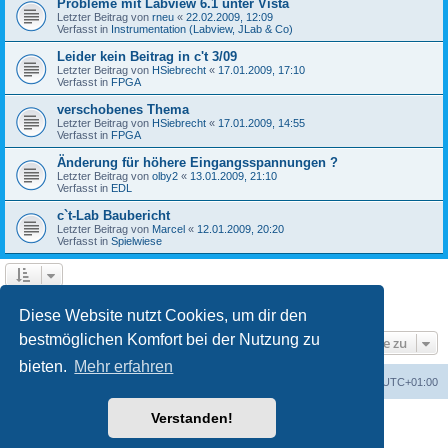
Probleme mit Labview 6.1 unter Vista
Letzter Beitrag von
rneu
«
22.02.2009, 12:09
Verfasst in
Instrumentation (Labview, JLab & Co)
Leider kein Beitrag in c't 3/09
Letzter Beitrag von
HSiebrecht
«
17.01.2009, 17:10
Verfasst in
FPGA
verschobenes Thema
Letzter Beitrag von
HSiebrecht
«
17.01.2009, 14:55
Verfasst in
FPGA
Änderung für höhere Eingangsspannungen ?
Letzter Beitrag von
olby2
«
13.01.2009, 21:10
Verfasst in
EDL
c`t-Lab Baubericht
Letzter Beitrag von
Marcel
«
12.01.2009, 20:20
Verfasst in
Spielwiese
1
2
Nächste
Die Suche ergab 79 Treffer
Diese Website nutzt Cookies, um dir den
bestmöglichen Komfort bei der Nutzung zu
Gehe zu
bieten.
Mehr erfahren
Foren-Übersicht
Alle Cookies löschen
Alle Zeiten sind
UTC+01:00
Verstanden!
Powered by
phpBB
® Forum Software © phpBB Limited
Deutsche Übersetzung durch
phpBB.de