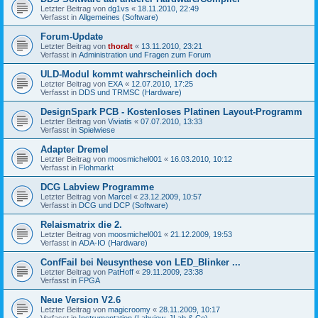
Letzter Beitrag von
dg1vs
«
18.11.2010, 22:49
Verfasst in
Allgemeines (Software)
Forum-Update
Letzter Beitrag von
thoralt
«
13.11.2010, 23:21
Verfasst in
Administration und Fragen zum Forum
ULD-Modul kommt wahrscheinlich doch
Letzter Beitrag von
EXA
«
12.07.2010, 17:25
Verfasst in
DDS und TRMSC (Hardware)
DesignSpark PCB - Kostenloses Platinen Layout-Programm
Letzter Beitrag von
Viviatis
«
07.07.2010, 13:33
Verfasst in
Spielwiese
Adapter Dremel
Letzter Beitrag von
moosmichel001
«
16.03.2010, 10:12
Verfasst in
Flohmarkt
DCG Labview Programme
Letzter Beitrag von
Marcel
«
23.12.2009, 10:57
Verfasst in
DCG und DCP (Software)
Relaismatrix die 2.
Letzter Beitrag von
moosmichel001
«
21.12.2009, 19:53
Verfasst in
ADA-IO (Hardware)
ConfFail bei Neusynthese von LED_Blinker ...
Letzter Beitrag von
PatHoff
«
29.11.2009, 23:38
Verfasst in
FPGA
Neue Version V2.6
Letzter Beitrag von
magicroomy
«
28.11.2009, 10:17
Verfasst in
Instrumentation (Labview, JLab & Co)