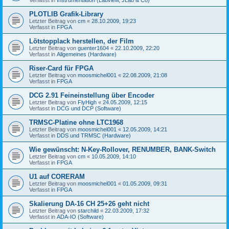
PLOTLIB Grafik-Library
Letzter Beitrag von
cm
«
28.10.2009, 19:23
Verfasst in
FPGA
Lötstopplack herstellen, der Film
Letzter Beitrag von
guenter1604
«
22.10.2009, 22:20
Verfasst in
Allgemeines (Hardware)
Riser-Card für FPGA
Letzter Beitrag von
moosmichel001
«
22.08.2009, 21:08
Verfasst in
FPGA
DCG 2.91 Feineinstellung über Encoder
Letzter Beitrag von
FlyHigh
«
24.05.2009, 12:15
Verfasst in
DCG und DCP (Software)
TRMSC-Platine ohne LTC1968
Letzter Beitrag von
moosmichel001
«
12.05.2009, 14:21
Verfasst in
DDS und TRMSC (Hardware)
Wie gewünscht: N-Key-Rollover, RENUMBER, BANK-Switch
Letzter Beitrag von
cm
«
10.05.2009, 14:10
Verfasst in
FPGA
U1 auf CORERAM
Letzter Beitrag von
moosmichel001
«
01.05.2009, 09:31
Verfasst in
FPGA
Skalierung DA-16 CH 25+26 geht nicht
Letzter Beitrag von
starchild
«
22.03.2009, 17:32
Verfasst in
ADA-IO (Software)