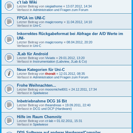
c't lab Wiki
Letzter Beitrag von
siegiathome
«
13.07.2012, 14:34
Verfasst in
Administration und Fragen zum Forum
FPGA im UNI-C
Letzter Beitrag von
magicroomy
«
11.04.2012, 14:10
Verfasst in
Uni-C
Inkorrektes Rückgabeformat bei Abfrage der A/D Werte im
UNI-
Letzter Beitrag von
magicroomy
«
08.04.2012, 20:20
Verfasst in
Uni-C
JLab für Android
Letzter Beitrag von
Viviatis
«
29.01.2012, 13:20
Verfasst in
Instrumentation (Labview, JLab & Co)
Neue Kategorien für Uni-C
Letzter Beitrag von
thoralt
«
12.01.2012, 08:35
Verfasst in
Administration und Fragen zum Forum
Frohe Weihnachten...
Letzter Beitrag von
moosmichel001
«
24.12.2011, 17:34
Verfasst in
Spielwiese
Inbetriebnahme DCG 16 Bit
Letzter Beitrag von
theandreas
«
19.09.2011, 22:40
Verfasst in
DCG und DCP (Hardware)
Hilfe im Raum Chemnitz
Letzter Beitrag von
ct-lab
«
01.02.2011, 15:31
Verfasst in
Spielwiese
DDS Software auf anderer Hardware/Compiler