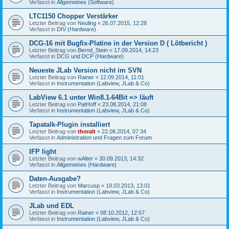
Verfasst in
Allgemeines (Software)
LTC1150 Chopper Verstärker
Letzter Beitrag von
Neuling
«
26.07.2015, 12:28
Verfasst in
DIV (Hardware)
DCG-16 mit Bugfix-Platine in der Version D ( Lötbericht )
Letzter Beitrag von
Bernd_Stein
«
17.09.2014, 14:23
Verfasst in
DCG und DCP (Hardware)
Neueste JLab Version nicht im SVN
Letzter Beitrag von
Rainer
«
12.09.2014, 11:01
Verfasst in
Instrumentation (Labview, JLab & Co)
LabView 6.1 unter Win8.1-64Bit => läuft
Letzter Beitrag von
PatHoff
«
23.08.2014, 21:08
Verfasst in
Instrumentation (Labview, JLab & Co)
Tapatalk-Plugin installiert
Letzter Beitrag von
thoralt
«
22.08.2014, 07:34
Verfasst in
Administration und Fragen zum Forum
IFP light
Letzter Beitrag von
wAlter
«
30.09.2013, 14:32
Verfasst in
Allgemeines (Hardware)
Daten-Ausgabe?
Letzter Beitrag von
Marcusp
«
19.03.2013, 13:01
Verfasst in
Instrumentation (Labview, JLab & Co)
JLab und EDL
Letzter Beitrag von
Rainer
«
08.10.2012, 12:57
Verfasst in
Instrumentation (Labview, JLab & Co)