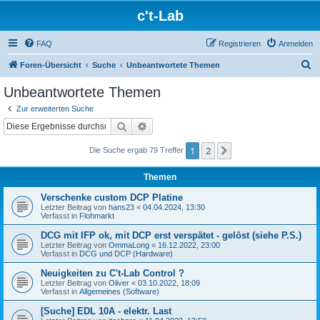
c't-Lab
FAQ
Registrieren
Anmelden
S
Foren-Übersicht
Suche
Unbeantwortete Themen
u
Unbeantwortete Themen
c
Zur erweiterten Suche
h
Suche
Erweiterte Suche
e
1
2
Nächste
Die Suche ergab 79 Treffer
Themen
Verschenke custom DCP Platine
Letzter Beitrag von
hans23
«
04.04.2024, 13:30
Verfasst in
Flohmarkt
DCG mit IFP ok, mit DCP erst verspätet - gelöst (siehe P.S.)
Letzter Beitrag von
OmmaLong
«
16.12.2022, 23:00
Verfasst in
DCG und DCP (Hardware)
Neuigkeiten zu C't-Lab Control ?
Letzter Beitrag von
Oliver
«
03.10.2022, 18:09
Verfasst in
Allgemeines (Software)
[Suche] EDL 10A - elektr. Last