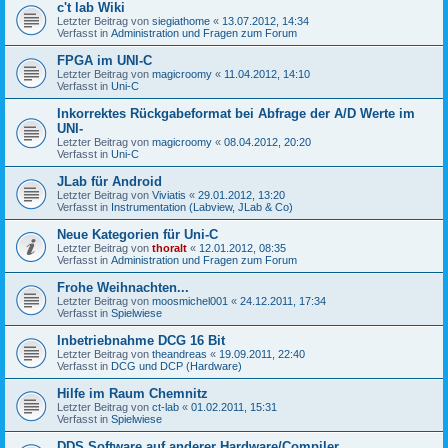
c't lab Wiki
Letzter Beitrag von
siegiathome
«
13.07.2012, 14:34
Verfasst in
Administration und Fragen zum Forum
FPGA im UNI-C
Letzter Beitrag von
magicroomy
«
11.04.2012, 14:10
Verfasst in
Uni-C
Inkorrektes Rückgabeformat bei Abfrage der A/D Werte im
UNI-
Letzter Beitrag von
magicroomy
«
08.04.2012, 20:20
Verfasst in
Uni-C
JLab für Android
Letzter Beitrag von
Viviatis
«
29.01.2012, 13:20
Verfasst in
Instrumentation (Labview, JLab & Co)
Neue Kategorien für Uni-C
Letzter Beitrag von
thoralt
«
12.01.2012, 08:35
Verfasst in
Administration und Fragen zum Forum
Frohe Weihnachten...
Letzter Beitrag von
moosmichel001
«
24.12.2011, 17:34
Verfasst in
Spielwiese
Inbetriebnahme DCG 16 Bit
Letzter Beitrag von
theandreas
«
19.09.2011, 22:40
Verfasst in
DCG und DCP (Hardware)
Hilfe im Raum Chemnitz
Letzter Beitrag von
ct-lab
«
01.02.2011, 15:31
Verfasst in
Spielwiese
DDS Software auf anderer Hardware/Compiler