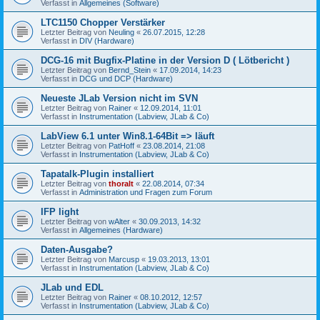
Verfasst in
Allgemeines (Software)
LTC1150 Chopper Verstärker
Letzter Beitrag von
Neuling
«
26.07.2015, 12:28
Verfasst in
DIV (Hardware)
DCG-16 mit Bugfix-Platine in der Version D ( Lötbericht )
Letzter Beitrag von
Bernd_Stein
«
17.09.2014, 14:23
Verfasst in
DCG und DCP (Hardware)
Neueste JLab Version nicht im SVN
Letzter Beitrag von
Rainer
«
12.09.2014, 11:01
Verfasst in
Instrumentation (Labview, JLab & Co)
LabView 6.1 unter Win8.1-64Bit => läuft
Letzter Beitrag von
PatHoff
«
23.08.2014, 21:08
Verfasst in
Instrumentation (Labview, JLab & Co)
Tapatalk-Plugin installiert
Letzter Beitrag von
thoralt
«
22.08.2014, 07:34
Verfasst in
Administration und Fragen zum Forum
IFP light
Letzter Beitrag von
wAlter
«
30.09.2013, 14:32
Verfasst in
Allgemeines (Hardware)
Daten-Ausgabe?
Letzter Beitrag von
Marcusp
«
19.03.2013, 13:01
Verfasst in
Instrumentation (Labview, JLab & Co)
JLab und EDL
Letzter Beitrag von
Rainer
«
08.10.2012, 12:57
Verfasst in
Instrumentation (Labview, JLab & Co)