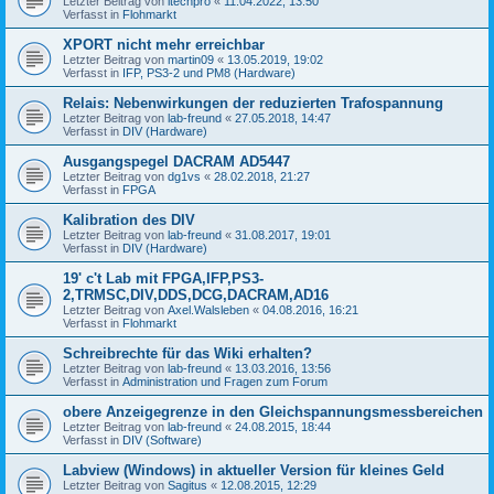
Letzter Beitrag von
itechpro
«
11.04.2022, 13:50
Verfasst in
Flohmarkt
XPORT nicht mehr erreichbar
Letzter Beitrag von
martin09
«
13.05.2019, 19:02
Verfasst in
IFP, PS3-2 und PM8 (Hardware)
Relais: Nebenwirkungen der reduzierten Trafospannung
Letzter Beitrag von
lab-freund
«
27.05.2018, 14:47
Verfasst in
DIV (Hardware)
Ausgangspegel DACRAM AD5447
Letzter Beitrag von
dg1vs
«
28.02.2018, 21:27
Verfasst in
FPGA
Kalibration des DIV
Letzter Beitrag von
lab-freund
«
31.08.2017, 19:01
Verfasst in
DIV (Hardware)
19' c't Lab mit FPGA,IFP,PS3-
2,TRMSC,DIV,DDS,DCG,DACRAM,AD16
Letzter Beitrag von
Axel.Walsleben
«
04.08.2016, 16:21
Verfasst in
Flohmarkt
Schreibrechte für das Wiki erhalten?
Letzter Beitrag von
lab-freund
«
13.03.2016, 13:56
Verfasst in
Administration und Fragen zum Forum
obere Anzeigegrenze in den Gleichspannungsmessbereichen
Letzter Beitrag von
lab-freund
«
24.08.2015, 18:44
Verfasst in
DIV (Software)
Labview (Windows) in aktueller Version für kleines Geld
Letzter Beitrag von
Sagitus
«
12.08.2015, 12:29