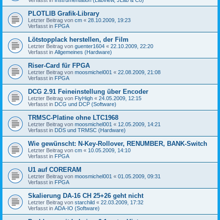
PLOTLIB Grafik-Library
Letzter Beitrag von
cm
«
28.10.2009, 19:23
Verfasst in
FPGA
Lötstopplack herstellen, der Film
Letzter Beitrag von
guenter1604
«
22.10.2009, 22:20
Verfasst in
Allgemeines (Hardware)
Riser-Card für FPGA
Letzter Beitrag von
moosmichel001
«
22.08.2009, 21:08
Verfasst in
FPGA
DCG 2.91 Feineinstellung über Encoder
Letzter Beitrag von
FlyHigh
«
24.05.2009, 12:15
Verfasst in
DCG und DCP (Software)
TRMSC-Platine ohne LTC1968
Letzter Beitrag von
moosmichel001
«
12.05.2009, 14:21
Verfasst in
DDS und TRMSC (Hardware)
Wie gewünscht: N-Key-Rollover, RENUMBER, BANK-Switch
Letzter Beitrag von
cm
«
10.05.2009, 14:10
Verfasst in
FPGA
U1 auf CORERAM
Letzter Beitrag von
moosmichel001
«
01.05.2009, 09:31
Verfasst in
FPGA
Skalierung DA-16 CH 25+26 geht nicht
Letzter Beitrag von
starchild
«
22.03.2009, 17:32
Verfasst in
ADA-IO (Software)