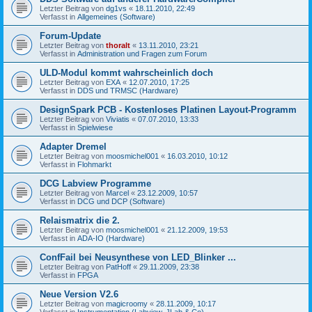
Letzter Beitrag von
dg1vs
«
18.11.2010, 22:49
Verfasst in
Allgemeines (Software)
Forum-Update
Letzter Beitrag von
thoralt
«
13.11.2010, 23:21
Verfasst in
Administration und Fragen zum Forum
ULD-Modul kommt wahrscheinlich doch
Letzter Beitrag von
EXA
«
12.07.2010, 17:25
Verfasst in
DDS und TRMSC (Hardware)
DesignSpark PCB - Kostenloses Platinen Layout-Programm
Letzter Beitrag von
Viviatis
«
07.07.2010, 13:33
Verfasst in
Spielwiese
Adapter Dremel
Letzter Beitrag von
moosmichel001
«
16.03.2010, 10:12
Verfasst in
Flohmarkt
DCG Labview Programme
Letzter Beitrag von
Marcel
«
23.12.2009, 10:57
Verfasst in
DCG und DCP (Software)
Relaismatrix die 2.
Letzter Beitrag von
moosmichel001
«
21.12.2009, 19:53
Verfasst in
ADA-IO (Hardware)
ConfFail bei Neusynthese von LED_Blinker ...
Letzter Beitrag von
PatHoff
«
29.11.2009, 23:38
Verfasst in
FPGA
Neue Version V2.6
Letzter Beitrag von
magicroomy
«
28.11.2009, 10:17
Verfasst in
Instrumentation (Labview, JLab & Co)