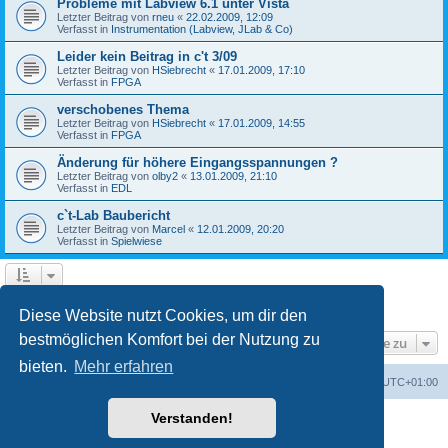
Probleme mit Labview 6.1 unter Vista
Letzter Beitrag von
rneu
«
22.02.2009, 12:09
Verfasst in
Instrumentation (Labview, JLab & Co)
Leider kein Beitrag in c't 3/09
Letzter Beitrag von
HSiebrecht
«
17.01.2009, 17:10
Verfasst in
FPGA
verschobenes Thema
Letzter Beitrag von
HSiebrecht
«
17.01.2009, 14:55
Verfasst in
FPGA
Änderung für höhere Eingangsspannungen ?
Letzter Beitrag von
olby2
«
13.01.2009, 21:10
Verfasst in
EDL
c`t-Lab Baubericht
Letzter Beitrag von
Marcel
«
12.01.2009, 20:20
Verfasst in
Spielwiese
1
2
Nächste
Die Suche ergab 79 Treffer
Diese Website nutzt Cookies, um dir den
bestmöglichen Komfort bei der Nutzung zu
Gehe zu
bieten.
Mehr erfahren
Foren-Übersicht
Alle Cookies löschen
Alle Zeiten sind
UTC+01:00
Verstanden!
Powered by
phpBB
® Forum Software © phpBB Limited
Deutsche Übersetzung durch
phpBB.de