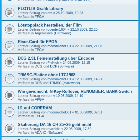
PLOTLIB Grafik-Library
Letzter Beitrag von
cm
«
28.10.2009, 19:23
Verfasst in
FPGA
Lötstopplack herstellen, der Film
Letzter Beitrag von
guenter1604
«
22.10.2009, 22:20
Verfasst in
Allgemeines (Hardware)
Riser-Card für FPGA
Letzter Beitrag von
moosmichel001
«
22.08.2009, 21:08
Verfasst in
FPGA
DCG 2.91 Feineinstellung über Encoder
Letzter Beitrag von
FlyHigh
«
24.05.2009, 12:15
Verfasst in
DCG und DCP (Software)
TRMSC-Platine ohne LTC1968
Letzter Beitrag von
moosmichel001
«
12.05.2009, 14:21
Verfasst in
DDS und TRMSC (Hardware)
Wie gewünscht: N-Key-Rollover, RENUMBER, BANK-Switch
Letzter Beitrag von
cm
«
10.05.2009, 14:10
Verfasst in
FPGA
U1 auf CORERAM
Letzter Beitrag von
moosmichel001
«
01.05.2009, 09:31
Verfasst in
FPGA
Skalierung DA-16 CH 25+26 geht nicht
Letzter Beitrag von
starchild
«
22.03.2009, 17:32
Verfasst in
ADA-IO (Software)