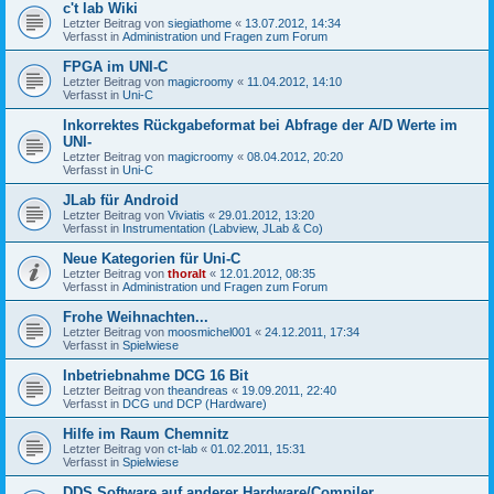
c't lab Wiki
Letzter Beitrag von
siegiathome
«
13.07.2012, 14:34
Verfasst in
Administration und Fragen zum Forum
FPGA im UNI-C
Letzter Beitrag von
magicroomy
«
11.04.2012, 14:10
Verfasst in
Uni-C
Inkorrektes Rückgabeformat bei Abfrage der A/D Werte im
UNI-
Letzter Beitrag von
magicroomy
«
08.04.2012, 20:20
Verfasst in
Uni-C
JLab für Android
Letzter Beitrag von
Viviatis
«
29.01.2012, 13:20
Verfasst in
Instrumentation (Labview, JLab & Co)
Neue Kategorien für Uni-C
Letzter Beitrag von
thoralt
«
12.01.2012, 08:35
Verfasst in
Administration und Fragen zum Forum
Frohe Weihnachten...
Letzter Beitrag von
moosmichel001
«
24.12.2011, 17:34
Verfasst in
Spielwiese
Inbetriebnahme DCG 16 Bit
Letzter Beitrag von
theandreas
«
19.09.2011, 22:40
Verfasst in
DCG und DCP (Hardware)
Hilfe im Raum Chemnitz
Letzter Beitrag von
ct-lab
«
01.02.2011, 15:31
Verfasst in
Spielwiese
DDS Software auf anderer Hardware/Compiler