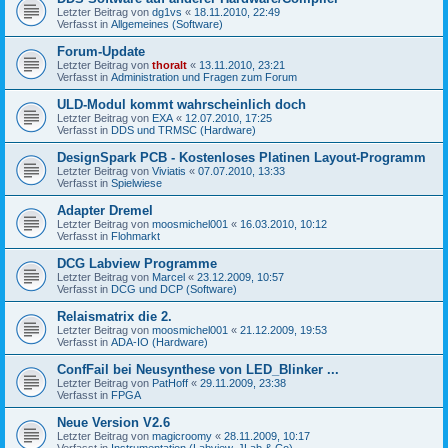
Letzter Beitrag von
dg1vs
«
18.11.2010, 22:49
Verfasst in
Allgemeines (Software)
Forum-Update
Letzter Beitrag von
thoralt
«
13.11.2010, 23:21
Verfasst in
Administration und Fragen zum Forum
ULD-Modul kommt wahrscheinlich doch
Letzter Beitrag von
EXA
«
12.07.2010, 17:25
Verfasst in
DDS und TRMSC (Hardware)
DesignSpark PCB - Kostenloses Platinen Layout-Programm
Letzter Beitrag von
Viviatis
«
07.07.2010, 13:33
Verfasst in
Spielwiese
Adapter Dremel
Letzter Beitrag von
moosmichel001
«
16.03.2010, 10:12
Verfasst in
Flohmarkt
DCG Labview Programme
Letzter Beitrag von
Marcel
«
23.12.2009, 10:57
Verfasst in
DCG und DCP (Software)
Relaismatrix die 2.
Letzter Beitrag von
moosmichel001
«
21.12.2009, 19:53
Verfasst in
ADA-IO (Hardware)
ConfFail bei Neusynthese von LED_Blinker ...
Letzter Beitrag von
PatHoff
«
29.11.2009, 23:38
Verfasst in
FPGA
Neue Version V2.6
Letzter Beitrag von
magicroomy
«
28.11.2009, 10:17
Verfasst in
Instrumentation (Labview, JLab & Co)