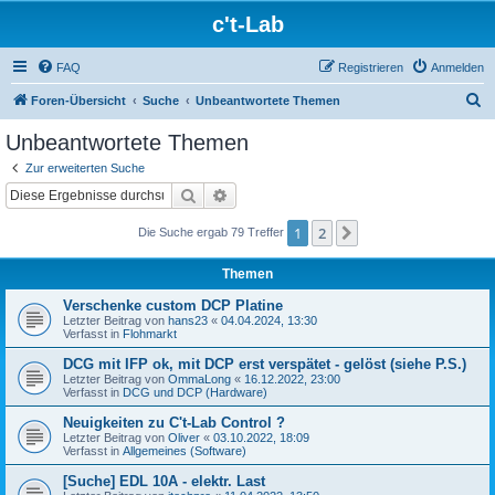
c't-Lab
FAQ
Registrieren
Anmelden
S
Foren-Übersicht
Suche
Unbeantwortete Themen
u
Unbeantwortete Themen
c
Zur erweiterten Suche
h
Suche
Erweiterte Suche
e
1
2
Nächste
Die Suche ergab 79 Treffer
Themen
Verschenke custom DCP Platine
Letzter Beitrag von
hans23
«
04.04.2024, 13:30
Verfasst in
Flohmarkt
DCG mit IFP ok, mit DCP erst verspätet - gelöst (siehe P.S.)
Letzter Beitrag von
OmmaLong
«
16.12.2022, 23:00
Verfasst in
DCG und DCP (Hardware)
Neuigkeiten zu C't-Lab Control ?
Letzter Beitrag von
Oliver
«
03.10.2022, 18:09
Verfasst in
Allgemeines (Software)
[Suche] EDL 10A - elektr. Last