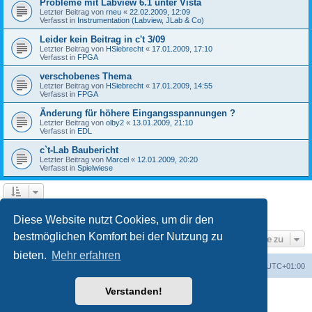
Probleme mit Labview 6.1 unter Vista
Letzter Beitrag von
rneu
«
22.02.2009, 12:09
Verfasst in
Instrumentation (Labview, JLab & Co)
Leider kein Beitrag in c't 3/09
Letzter Beitrag von
HSiebrecht
«
17.01.2009, 17:10
Verfasst in
FPGA
verschobenes Thema
Letzter Beitrag von
HSiebrecht
«
17.01.2009, 14:55
Verfasst in
FPGA
Änderung für höhere Eingangsspannungen ?
Letzter Beitrag von
olby2
«
13.01.2009, 21:10
Verfasst in
EDL
c`t-Lab Baubericht
Letzter Beitrag von
Marcel
«
12.01.2009, 20:20
Verfasst in
Spielwiese
1
2
Nächste
Die Suche ergab 79 Treffer
Diese Website nutzt Cookies, um dir den
bestmöglichen Komfort bei der Nutzung zu
Gehe zu
bieten.
Mehr erfahren
Foren-Übersicht
Alle Cookies löschen
Alle Zeiten sind
UTC+01:00
Verstanden!
Powered by
phpBB
® Forum Software © phpBB Limited
Deutsche Übersetzung durch
phpBB.de