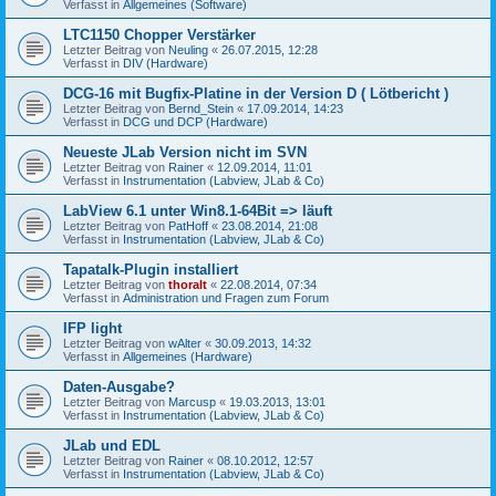
Verfasst in
Allgemeines (Software)
LTC1150 Chopper Verstärker
Letzter Beitrag von
Neuling
«
26.07.2015, 12:28
Verfasst in
DIV (Hardware)
DCG-16 mit Bugfix-Platine in der Version D ( Lötbericht )
Letzter Beitrag von
Bernd_Stein
«
17.09.2014, 14:23
Verfasst in
DCG und DCP (Hardware)
Neueste JLab Version nicht im SVN
Letzter Beitrag von
Rainer
«
12.09.2014, 11:01
Verfasst in
Instrumentation (Labview, JLab & Co)
LabView 6.1 unter Win8.1-64Bit => läuft
Letzter Beitrag von
PatHoff
«
23.08.2014, 21:08
Verfasst in
Instrumentation (Labview, JLab & Co)
Tapatalk-Plugin installiert
Letzter Beitrag von
thoralt
«
22.08.2014, 07:34
Verfasst in
Administration und Fragen zum Forum
IFP light
Letzter Beitrag von
wAlter
«
30.09.2013, 14:32
Verfasst in
Allgemeines (Hardware)
Daten-Ausgabe?
Letzter Beitrag von
Marcusp
«
19.03.2013, 13:01
Verfasst in
Instrumentation (Labview, JLab & Co)
JLab und EDL
Letzter Beitrag von
Rainer
«
08.10.2012, 12:57
Verfasst in
Instrumentation (Labview, JLab & Co)