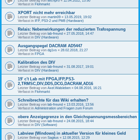
Letzter Beitrag von
itechpro
«
11.04.2022, 13:50
Verfasst in
Flohmarkt
XPORT nicht mehr erreichbar
Letzter Beitrag von
martin09
«
13.05.2019, 19:02
Verfasst in
IFP, PS3-2 und PM8 (Hardware)
Relais: Nebenwirkungen der reduzierten Trafospannung
Letzter Beitrag von
lab-freund
«
27.05.2018, 14:47
Verfasst in
DIV (Hardware)
Ausgangspegel DACRAM AD5447
Letzter Beitrag von
dg1vs
«
28.02.2018, 21:27
Verfasst in
FPGA
Kalibration des DIV
Letzter Beitrag von
lab-freund
«
31.08.2017, 19:01
Verfasst in
DIV (Hardware)
19' c't Lab mit FPGA,IFP,PS3-
2,TRMSC,DIV,DDS,DCG,DACRAM,AD16
Letzter Beitrag von
Axel.Walsleben
«
04.08.2016, 16:21
Verfasst in
Flohmarkt
Schreibrechte für das Wiki erhalten?
Letzter Beitrag von
lab-freund
«
13.03.2016, 13:56
Verfasst in
Administration und Fragen zum Forum
obere Anzeigegrenze in den Gleichspannungsmessbereichen
Letzter Beitrag von
lab-freund
«
24.08.2015, 18:44
Verfasst in
DIV (Software)
Labview (Windows) in aktueller Version für kleines Geld
Letzter Beitrag von
Sagitus
«
12.08.2015, 12:29