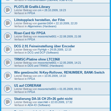
PLOTLIB Grafik-Library
Letzter Beitrag von
cm
«
28.10.2009, 19:23
Verfasst in
FPGA
Lötstopplack herstellen, der Film
Letzter Beitrag von
guenter1604
«
22.10.2009, 22:20
Verfasst in
Allgemeines (Hardware)
Riser-Card für FPGA
Letzter Beitrag von
moosmichel001
«
22.08.2009, 21:08
Verfasst in
FPGA
DCG 2.91 Feineinstellung über Encoder
Letzter Beitrag von
FlyHigh
«
24.05.2009, 12:15
Verfasst in
DCG und DCP (Software)
TRMSC-Platine ohne LTC1968
Letzter Beitrag von
moosmichel001
«
12.05.2009, 14:21
Verfasst in
DDS und TRMSC (Hardware)
Wie gewünscht: N-Key-Rollover, RENUMBER, BANK-Switch
Letzter Beitrag von
cm
«
10.05.2009, 14:10
Verfasst in
FPGA
U1 auf CORERAM
Letzter Beitrag von
moosmichel001
«
01.05.2009, 09:31
Verfasst in
FPGA
Skalierung DA-16 CH 25+26 geht nicht
Letzter Beitrag von
starchild
«
22.03.2009, 17:32
Verfasst in
ADA-IO (Software)