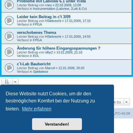
Probleme mit Labview 6.1 unter Vista
Letzter Beitrag von
rneu
«
22.02.2009, 12:09
Verfasst in
Instrumentation (Labview, JLab & Co)
Leider kein Beitrag in c't 3/09
Letzter Beitrag von
HSiebrecht
«
17.01.2009, 17:10
Verfasst in
FPGA
verschobenes Thema
Letzter Beitrag von
HSiebrecht
«
17.01.2009, 14:55
Verfasst in
FPGA
Änderung für höhere Eingangsspannungen ?
Letzter Beitrag von
olby2
«
13.01.2009, 21:10
Verfasst in
EDL
c`t-Lab Baubericht
Letzter Beitrag von
Marcel
«
12.01.2009, 20:20
Verfasst in
Spielwiese
1
2
Nächste
Die Suche ergab 79 Treffer
Diese Website nutzt Cookies, um dir den
bestmöglichen Komfort bei der Nutzung zu
Gehe zu
bieten.
Mehr erfahren
Foren-Übersicht
Alle Cookies löschen
Alle Zeiten sind
UTC+01:00
Verstanden!
Powered by
phpBB
® Forum Software © phpBB Limited
Deutsche Übersetzung durch
phpBB.de