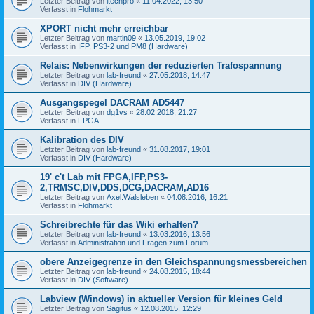
Letzter Beitrag von
itechpro
«
11.04.2022, 13:50
Verfasst in
Flohmarkt
XPORT nicht mehr erreichbar
Letzter Beitrag von
martin09
«
13.05.2019, 19:02
Verfasst in
IFP, PS3-2 und PM8 (Hardware)
Relais: Nebenwirkungen der reduzierten Trafospannung
Letzter Beitrag von
lab-freund
«
27.05.2018, 14:47
Verfasst in
DIV (Hardware)
Ausgangspegel DACRAM AD5447
Letzter Beitrag von
dg1vs
«
28.02.2018, 21:27
Verfasst in
FPGA
Kalibration des DIV
Letzter Beitrag von
lab-freund
«
31.08.2017, 19:01
Verfasst in
DIV (Hardware)
19' c't Lab mit FPGA,IFP,PS3-
2,TRMSC,DIV,DDS,DCG,DACRAM,AD16
Letzter Beitrag von
Axel.Walsleben
«
04.08.2016, 16:21
Verfasst in
Flohmarkt
Schreibrechte für das Wiki erhalten?
Letzter Beitrag von
lab-freund
«
13.03.2016, 13:56
Verfasst in
Administration und Fragen zum Forum
obere Anzeigegrenze in den Gleichspannungsmessbereichen
Letzter Beitrag von
lab-freund
«
24.08.2015, 18:44
Verfasst in
DIV (Software)
Labview (Windows) in aktueller Version für kleines Geld
Letzter Beitrag von
Sagitus
«
12.08.2015, 12:29