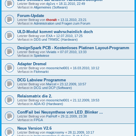
Letzter Beitrag von
dg1vs
«
18.11.2010, 22:49
Verfasst in
Allgemeines (Software)
Forum-Update
Letzter Beitrag von
thoralt
«
13.11.2010, 23:21
Verfasst in
Administration und Fragen zum Forum
ULD-Modul kommt wahrscheinlich doch
Letzter Beitrag von
EXA
«
12.07.2010, 17:25
Verfasst in
DDS und TRMSC (Hardware)
DesignSpark PCB - Kostenloses Platinen Layout-Programm
Letzter Beitrag von
Viviatis
«
07.07.2010, 13:33
Verfasst in
Spielwiese
Adapter Dremel
Letzter Beitrag von
moosmichel001
«
16.03.2010, 10:12
Verfasst in
Flohmarkt
DCG Labview Programme
Letzter Beitrag von
Marcel
«
23.12.2009, 10:57
Verfasst in
DCG und DCP (Software)
Relaismatrix die 2.
Letzter Beitrag von
moosmichel001
«
21.12.2009, 19:53
Verfasst in
ADA-IO (Hardware)
ConfFail bei Neusynthese von LED_Blinker ...
Letzter Beitrag von
PatHoff
«
29.11.2009, 23:38
Verfasst in
FPGA
Neue Version V2.6
Letzter Beitrag von
magicroomy
«
28.11.2009, 10:17
Verfasst in
Instrumentation (Labview, JLab & Co)