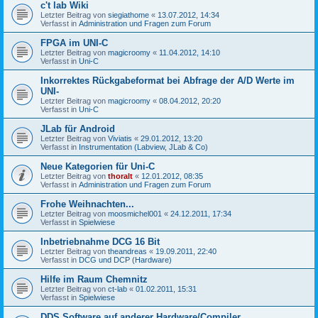
c't lab Wiki
Letzter Beitrag von
siegiathome
«
13.07.2012, 14:34
Verfasst in
Administration und Fragen zum Forum
FPGA im UNI-C
Letzter Beitrag von
magicroomy
«
11.04.2012, 14:10
Verfasst in
Uni-C
Inkorrektes Rückgabeformat bei Abfrage der A/D Werte im
UNI-
Letzter Beitrag von
magicroomy
«
08.04.2012, 20:20
Verfasst in
Uni-C
JLab für Android
Letzter Beitrag von
Viviatis
«
29.01.2012, 13:20
Verfasst in
Instrumentation (Labview, JLab & Co)
Neue Kategorien für Uni-C
Letzter Beitrag von
thoralt
«
12.01.2012, 08:35
Verfasst in
Administration und Fragen zum Forum
Frohe Weihnachten...
Letzter Beitrag von
moosmichel001
«
24.12.2011, 17:34
Verfasst in
Spielwiese
Inbetriebnahme DCG 16 Bit
Letzter Beitrag von
theandreas
«
19.09.2011, 22:40
Verfasst in
DCG und DCP (Hardware)
Hilfe im Raum Chemnitz
Letzter Beitrag von
ct-lab
«
01.02.2011, 15:31
Verfasst in
Spielwiese
DDS Software auf anderer Hardware/Compiler