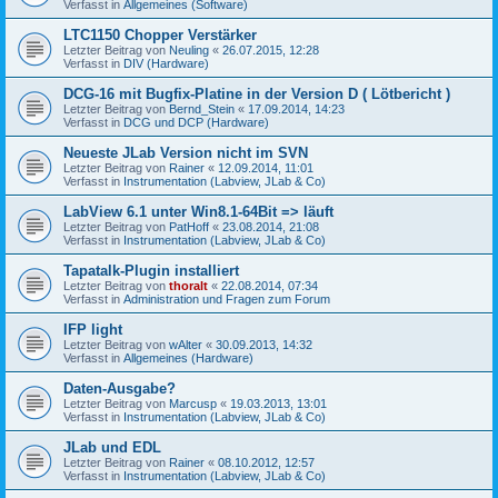
Verfasst in
Allgemeines (Software)
LTC1150 Chopper Verstärker
Letzter Beitrag von
Neuling
«
26.07.2015, 12:28
Verfasst in
DIV (Hardware)
DCG-16 mit Bugfix-Platine in der Version D ( Lötbericht )
Letzter Beitrag von
Bernd_Stein
«
17.09.2014, 14:23
Verfasst in
DCG und DCP (Hardware)
Neueste JLab Version nicht im SVN
Letzter Beitrag von
Rainer
«
12.09.2014, 11:01
Verfasst in
Instrumentation (Labview, JLab & Co)
LabView 6.1 unter Win8.1-64Bit => läuft
Letzter Beitrag von
PatHoff
«
23.08.2014, 21:08
Verfasst in
Instrumentation (Labview, JLab & Co)
Tapatalk-Plugin installiert
Letzter Beitrag von
thoralt
«
22.08.2014, 07:34
Verfasst in
Administration und Fragen zum Forum
IFP light
Letzter Beitrag von
wAlter
«
30.09.2013, 14:32
Verfasst in
Allgemeines (Hardware)
Daten-Ausgabe?
Letzter Beitrag von
Marcusp
«
19.03.2013, 13:01
Verfasst in
Instrumentation (Labview, JLab & Co)
JLab und EDL
Letzter Beitrag von
Rainer
«
08.10.2012, 12:57
Verfasst in
Instrumentation (Labview, JLab & Co)