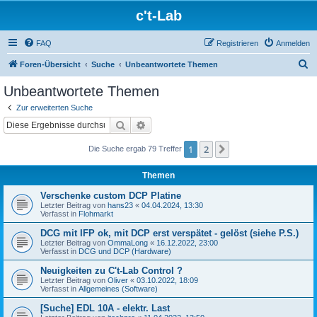
c't-Lab
FAQ
Registrieren
Anmelden
S
Foren-Übersicht
Suche
Unbeantwortete Themen
u
Unbeantwortete Themen
c
Zur erweiterten Suche
h
Suche
Erweiterte Suche
e
1
2
Nächste
Die Suche ergab 79 Treffer
Themen
Verschenke custom DCP Platine
Letzter Beitrag von
hans23
«
04.04.2024, 13:30
Verfasst in
Flohmarkt
DCG mit IFP ok, mit DCP erst verspätet - gelöst (siehe P.S.)
Letzter Beitrag von
OmmaLong
«
16.12.2022, 23:00
Verfasst in
DCG und DCP (Hardware)
Neuigkeiten zu C't-Lab Control ?
Letzter Beitrag von
Oliver
«
03.10.2022, 18:09
Verfasst in
Allgemeines (Software)
[Suche] EDL 10A - elektr. Last