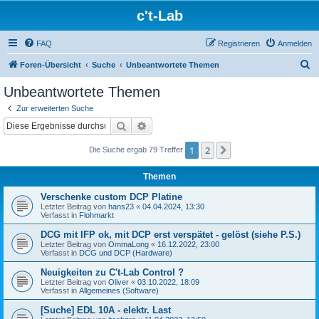
c't-Lab
FAQ
Registrieren
Anmelden
S
Foren-Übersicht
Suche
Unbeantwortete Themen
u
Unbeantwortete Themen
c
Zur erweiterten Suche
h
Suche
Erweiterte Suche
e
1
2
Nächste
Die Suche ergab 79 Treffer
Themen
Verschenke custom DCP Platine
Letzter Beitrag von
hans23
«
04.04.2024, 13:30
Verfasst in
Flohmarkt
DCG mit IFP ok, mit DCP erst verspätet - gelöst (siehe P.S.)
Letzter Beitrag von
OmmaLong
«
16.12.2022, 23:00
Verfasst in
DCG und DCP (Hardware)
Neuigkeiten zu C't-Lab Control ?
Letzter Beitrag von
Oliver
«
03.10.2022, 18:09
Verfasst in
Allgemeines (Software)
[Suche] EDL 10A - elektr. Last