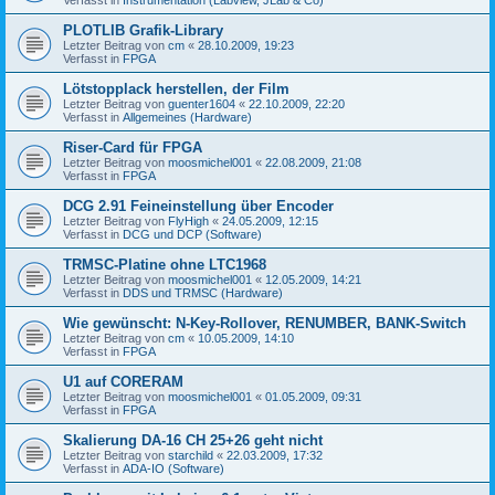
PLOTLIB Grafik-Library
Letzter Beitrag von
cm
«
28.10.2009, 19:23
Verfasst in
FPGA
Lötstopplack herstellen, der Film
Letzter Beitrag von
guenter1604
«
22.10.2009, 22:20
Verfasst in
Allgemeines (Hardware)
Riser-Card für FPGA
Letzter Beitrag von
moosmichel001
«
22.08.2009, 21:08
Verfasst in
FPGA
DCG 2.91 Feineinstellung über Encoder
Letzter Beitrag von
FlyHigh
«
24.05.2009, 12:15
Verfasst in
DCG und DCP (Software)
TRMSC-Platine ohne LTC1968
Letzter Beitrag von
moosmichel001
«
12.05.2009, 14:21
Verfasst in
DDS und TRMSC (Hardware)
Wie gewünscht: N-Key-Rollover, RENUMBER, BANK-Switch
Letzter Beitrag von
cm
«
10.05.2009, 14:10
Verfasst in
FPGA
U1 auf CORERAM
Letzter Beitrag von
moosmichel001
«
01.05.2009, 09:31
Verfasst in
FPGA
Skalierung DA-16 CH 25+26 geht nicht
Letzter Beitrag von
starchild
«
22.03.2009, 17:32
Verfasst in
ADA-IO (Software)