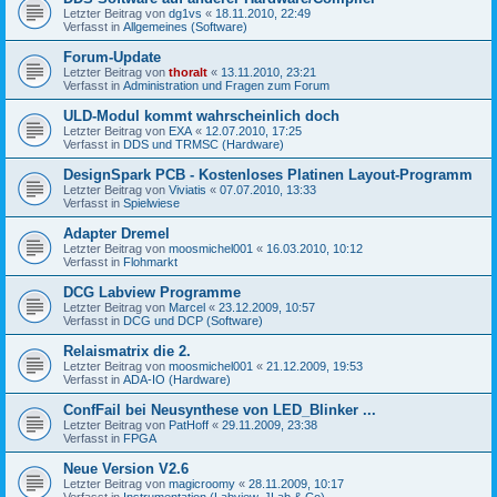
Letzter Beitrag von
dg1vs
«
18.11.2010, 22:49
Verfasst in
Allgemeines (Software)
Forum-Update
Letzter Beitrag von
thoralt
«
13.11.2010, 23:21
Verfasst in
Administration und Fragen zum Forum
ULD-Modul kommt wahrscheinlich doch
Letzter Beitrag von
EXA
«
12.07.2010, 17:25
Verfasst in
DDS und TRMSC (Hardware)
DesignSpark PCB - Kostenloses Platinen Layout-Programm
Letzter Beitrag von
Viviatis
«
07.07.2010, 13:33
Verfasst in
Spielwiese
Adapter Dremel
Letzter Beitrag von
moosmichel001
«
16.03.2010, 10:12
Verfasst in
Flohmarkt
DCG Labview Programme
Letzter Beitrag von
Marcel
«
23.12.2009, 10:57
Verfasst in
DCG und DCP (Software)
Relaismatrix die 2.
Letzter Beitrag von
moosmichel001
«
21.12.2009, 19:53
Verfasst in
ADA-IO (Hardware)
ConfFail bei Neusynthese von LED_Blinker ...
Letzter Beitrag von
PatHoff
«
29.11.2009, 23:38
Verfasst in
FPGA
Neue Version V2.6
Letzter Beitrag von
magicroomy
«
28.11.2009, 10:17
Verfasst in
Instrumentation (Labview, JLab & Co)