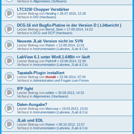
Verfasst in
Allgemeines (Software)
LTC1150 Chopper Verstärker
Letzter Beitrag von
Neuling
«
26.07.2015, 12:28
Verfasst in
DIV (Hardware)
DCG-16 mit Bugfix-Platine in der Version D ( Lötbericht )
Letzter Beitrag von
Bernd_Stein
«
17.09.2014, 14:23
Verfasst in
DCG und DCP (Hardware)
Neueste JLab Version nicht im SVN
Letzter Beitrag von
Rainer
«
12.09.2014, 11:01
Verfasst in
Instrumentation (Labview, JLab & Co)
LabView 6.1 unter Win8.1-64Bit => läuft
Letzter Beitrag von
PatHoff
«
23.08.2014, 21:08
Verfasst in
Instrumentation (Labview, JLab & Co)
Tapatalk-Plugin installiert
Letzter Beitrag von
thoralt
«
22.08.2014, 07:34
Verfasst in
Administration und Fragen zum Forum
IFP light
Letzter Beitrag von
wAlter
«
30.09.2013, 14:32
Verfasst in
Allgemeines (Hardware)
Daten-Ausgabe?
Letzter Beitrag von
Marcusp
«
19.03.2013, 13:01
Verfasst in
Instrumentation (Labview, JLab & Co)
JLab und EDL
Letzter Beitrag von
Rainer
«
08.10.2012, 12:57
Verfasst in
Instrumentation (Labview, JLab & Co)