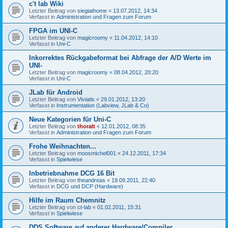
c't lab Wiki
Letzter Beitrag von
siegiathome
«
13.07.2012, 14:34
Verfasst in
Administration und Fragen zum Forum
FPGA im UNI-C
Letzter Beitrag von
magicroomy
«
11.04.2012, 14:10
Verfasst in
Uni-C
Inkorrektes Rückgabeformat bei Abfrage der A/D Werte im
UNI-
Letzter Beitrag von
magicroomy
«
08.04.2012, 20:20
Verfasst in
Uni-C
JLab für Android
Letzter Beitrag von
Viviatis
«
29.01.2012, 13:20
Verfasst in
Instrumentation (Labview, JLab & Co)
Neue Kategorien für Uni-C
Letzter Beitrag von
thoralt
«
12.01.2012, 08:35
Verfasst in
Administration und Fragen zum Forum
Frohe Weihnachten...
Letzter Beitrag von
moosmichel001
«
24.12.2011, 17:34
Verfasst in
Spielwiese
Inbetriebnahme DCG 16 Bit
Letzter Beitrag von
theandreas
«
19.09.2011, 22:40
Verfasst in
DCG und DCP (Hardware)
Hilfe im Raum Chemnitz
Letzter Beitrag von
ct-lab
«
01.02.2011, 15:31
Verfasst in
Spielwiese
DDS Software auf anderer Hardware/Compiler