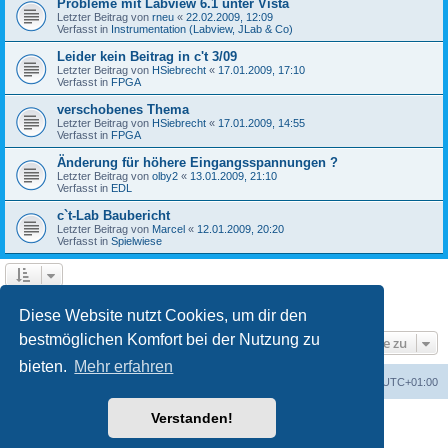
Probleme mit Labview 6.1 unter Vista
Letzter Beitrag von
rneu
«
22.02.2009, 12:09
Verfasst in
Instrumentation (Labview, JLab & Co)
Leider kein Beitrag in c't 3/09
Letzter Beitrag von
HSiebrecht
«
17.01.2009, 17:10
Verfasst in
FPGA
verschobenes Thema
Letzter Beitrag von
HSiebrecht
«
17.01.2009, 14:55
Verfasst in
FPGA
Änderung für höhere Eingangsspannungen ?
Letzter Beitrag von
olby2
«
13.01.2009, 21:10
Verfasst in
EDL
c`t-Lab Baubericht
Letzter Beitrag von
Marcel
«
12.01.2009, 20:20
Verfasst in
Spielwiese
1
2
Nächste
Die Suche ergab 79 Treffer
Diese Website nutzt Cookies, um dir den
bestmöglichen Komfort bei der Nutzung zu
Gehe zu
bieten.
Mehr erfahren
Foren-Übersicht
Alle Cookies löschen
Alle Zeiten sind
UTC+01:00
Verstanden!
Powered by
phpBB
® Forum Software © phpBB Limited
Deutsche Übersetzung durch
phpBB.de