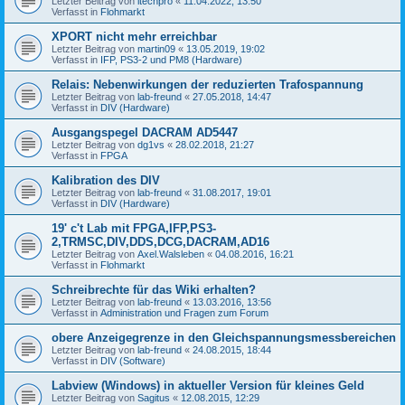
Letzter Beitrag von
itechpro
«
11.04.2022, 13:50
Verfasst in
Flohmarkt
XPORT nicht mehr erreichbar
Letzter Beitrag von
martin09
«
13.05.2019, 19:02
Verfasst in
IFP, PS3-2 und PM8 (Hardware)
Relais: Nebenwirkungen der reduzierten Trafospannung
Letzter Beitrag von
lab-freund
«
27.05.2018, 14:47
Verfasst in
DIV (Hardware)
Ausgangspegel DACRAM AD5447
Letzter Beitrag von
dg1vs
«
28.02.2018, 21:27
Verfasst in
FPGA
Kalibration des DIV
Letzter Beitrag von
lab-freund
«
31.08.2017, 19:01
Verfasst in
DIV (Hardware)
19' c't Lab mit FPGA,IFP,PS3-
2,TRMSC,DIV,DDS,DCG,DACRAM,AD16
Letzter Beitrag von
Axel.Walsleben
«
04.08.2016, 16:21
Verfasst in
Flohmarkt
Schreibrechte für das Wiki erhalten?
Letzter Beitrag von
lab-freund
«
13.03.2016, 13:56
Verfasst in
Administration und Fragen zum Forum
obere Anzeigegrenze in den Gleichspannungsmessbereichen
Letzter Beitrag von
lab-freund
«
24.08.2015, 18:44
Verfasst in
DIV (Software)
Labview (Windows) in aktueller Version für kleines Geld
Letzter Beitrag von
Sagitus
«
12.08.2015, 12:29