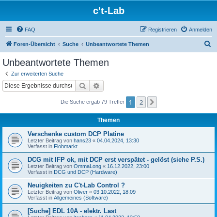
c't-Lab
FAQ
Registrieren
Anmelden
S
Foren-Übersicht
Suche
Unbeantwortete Themen
u
Unbeantwortete Themen
c
Zur erweiterten Suche
h
Suche
Erweiterte Suche
e
1
2
Nächste
Die Suche ergab 79 Treffer
Themen
Verschenke custom DCP Platine
Letzter Beitrag von
hans23
«
04.04.2024, 13:30
Verfasst in
Flohmarkt
DCG mit IFP ok, mit DCP erst verspätet - gelöst (siehe P.S.)
Letzter Beitrag von
OmmaLong
«
16.12.2022, 23:00
Verfasst in
DCG und DCP (Hardware)
Neuigkeiten zu C't-Lab Control ?
Letzter Beitrag von
Oliver
«
03.10.2022, 18:09
Verfasst in
Allgemeines (Software)
[Suche] EDL 10A - elektr. Last