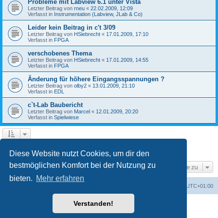
Probleme mit Labview 6.1 unter Vista
Letzter Beitrag von
rneu
«
22.02.2009, 12:09
Verfasst in
Instrumentation (Labview, JLab & Co)
Leider kein Beitrag in c't 3/09
Letzter Beitrag von
HSiebrecht
«
17.01.2009, 17:10
Verfasst in
FPGA
verschobenes Thema
Letzter Beitrag von
HSiebrecht
«
17.01.2009, 14:55
Verfasst in
FPGA
Änderung für höhere Eingangsspannungen ?
Letzter Beitrag von
olby2
«
13.01.2009, 21:10
Verfasst in
EDL
c`t-Lab Baubericht
Letzter Beitrag von
Marcel
«
12.01.2009, 20:20
Verfasst in
Spielwiese
1
2
Nächste
Die Suche ergab 79 Treffer
Diese Website nutzt Cookies, um dir den
bestmöglichen Komfort bei der Nutzung zu
Gehe zu
bieten.
Mehr erfahren
Foren-Übersicht
Alle Cookies löschen
Alle Zeiten sind
UTC+01:00
Verstanden!
Powered by
phpBB
® Forum Software © phpBB Limited
Deutsche Übersetzung durch
phpBB.de