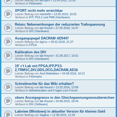
Letzter Beitrag von
itechpro
«
11.04.2022, 13:50
Verfasst in
Flohmarkt
XPORT nicht mehr erreichbar
Letzter Beitrag von
martin09
«
13.05.2019, 19:02
Verfasst in
IFP, PS3-2 und PM8 (Hardware)
Relais: Nebenwirkungen der reduzierten Trafospannung
Letzter Beitrag von
lab-freund
«
27.05.2018, 14:47
Verfasst in
DIV (Hardware)
Ausgangspegel DACRAM AD5447
Letzter Beitrag von
dg1vs
«
28.02.2018, 21:27
Verfasst in
FPGA
Kalibration des DIV
Letzter Beitrag von
lab-freund
«
31.08.2017, 19:01
Verfasst in
DIV (Hardware)
19' c't Lab mit FPGA,IFP,PS3-
2,TRMSC,DIV,DDS,DCG,DACRAM,AD16
Letzter Beitrag von
Axel.Walsleben
«
04.08.2016, 16:21
Verfasst in
Flohmarkt
Schreibrechte für das Wiki erhalten?
Letzter Beitrag von
lab-freund
«
13.03.2016, 13:56
Verfasst in
Administration und Fragen zum Forum
obere Anzeigegrenze in den Gleichspannungsmessbereichen
Letzter Beitrag von
lab-freund
«
24.08.2015, 18:44
Verfasst in
DIV (Software)
Labview (Windows) in aktueller Version für kleines Geld
Letzter Beitrag von
Sagitus
«
12.08.2015, 12:29