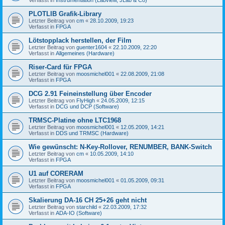
PLOTLIB Grafik-Library
Letzter Beitrag von
cm
«
28.10.2009, 19:23
Verfasst in
FPGA
Lötstopplack herstellen, der Film
Letzter Beitrag von
guenter1604
«
22.10.2009, 22:20
Verfasst in
Allgemeines (Hardware)
Riser-Card für FPGA
Letzter Beitrag von
moosmichel001
«
22.08.2009, 21:08
Verfasst in
FPGA
DCG 2.91 Feineinstellung über Encoder
Letzter Beitrag von
FlyHigh
«
24.05.2009, 12:15
Verfasst in
DCG und DCP (Software)
TRMSC-Platine ohne LTC1968
Letzter Beitrag von
moosmichel001
«
12.05.2009, 14:21
Verfasst in
DDS und TRMSC (Hardware)
Wie gewünscht: N-Key-Rollover, RENUMBER, BANK-Switch
Letzter Beitrag von
cm
«
10.05.2009, 14:10
Verfasst in
FPGA
U1 auf CORERAM
Letzter Beitrag von
moosmichel001
«
01.05.2009, 09:31
Verfasst in
FPGA
Skalierung DA-16 CH 25+26 geht nicht
Letzter Beitrag von
starchild
«
22.03.2009, 17:32
Verfasst in
ADA-IO (Software)