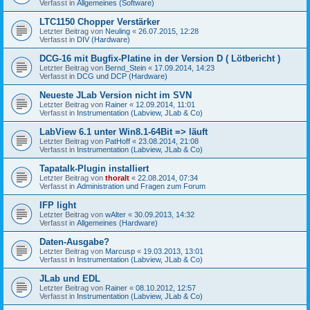
Verfasst in
Allgemeines (Software)
LTC1150 Chopper Verstärker
Letzter Beitrag von
Neuling
«
26.07.2015, 12:28
Verfasst in
DIV (Hardware)
DCG-16 mit Bugfix-Platine in der Version D ( Lötbericht )
Letzter Beitrag von
Bernd_Stein
«
17.09.2014, 14:23
Verfasst in
DCG und DCP (Hardware)
Neueste JLab Version nicht im SVN
Letzter Beitrag von
Rainer
«
12.09.2014, 11:01
Verfasst in
Instrumentation (Labview, JLab & Co)
LabView 6.1 unter Win8.1-64Bit => läuft
Letzter Beitrag von
PatHoff
«
23.08.2014, 21:08
Verfasst in
Instrumentation (Labview, JLab & Co)
Tapatalk-Plugin installiert
Letzter Beitrag von
thoralt
«
22.08.2014, 07:34
Verfasst in
Administration und Fragen zum Forum
IFP light
Letzter Beitrag von
wAlter
«
30.09.2013, 14:32
Verfasst in
Allgemeines (Hardware)
Daten-Ausgabe?
Letzter Beitrag von
Marcusp
«
19.03.2013, 13:01
Verfasst in
Instrumentation (Labview, JLab & Co)
JLab und EDL
Letzter Beitrag von
Rainer
«
08.10.2012, 12:57
Verfasst in
Instrumentation (Labview, JLab & Co)