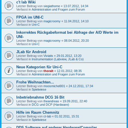
c't lab Wiki
Letzter Beitrag von
siegiathome
«
13.07.2012, 14:34
Verfasst in
Administration und Fragen zum Forum
FPGA im UNI-C
Letzter Beitrag von
magicroomy
«
11.04.2012, 14:10
Verfasst in
Uni-C
Inkorrektes Rückgabeformat bei Abfrage der A/D Werte im
UNI-
Letzter Beitrag von
magicroomy
«
08.04.2012, 20:20
Verfasst in
Uni-C
JLab für Android
Letzter Beitrag von
Viviatis
«
29.01.2012, 13:20
Verfasst in
Instrumentation (Labview, JLab & Co)
Neue Kategorien für Uni-C
Letzter Beitrag von
thoralt
«
12.01.2012, 08:35
Verfasst in
Administration und Fragen zum Forum
Frohe Weihnachten...
Letzter Beitrag von
moosmichel001
«
24.12.2011, 17:34
Verfasst in
Spielwiese
Inbetriebnahme DCG 16 Bit
Letzter Beitrag von
theandreas
«
19.09.2011, 22:40
Verfasst in
DCG und DCP (Hardware)
Hilfe im Raum Chemnitz
Letzter Beitrag von
ct-lab
«
01.02.2011, 15:31
Verfasst in
Spielwiese
DDS Software auf anderer Hardware/Compiler