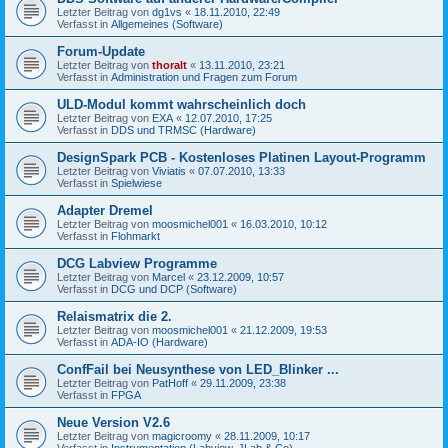
Letzter Beitrag von
dg1vs
«
18.11.2010, 22:49
Verfasst in
Allgemeines (Software)
Forum-Update
Letzter Beitrag von
thoralt
«
13.11.2010, 23:21
Verfasst in
Administration und Fragen zum Forum
ULD-Modul kommt wahrscheinlich doch
Letzter Beitrag von
EXA
«
12.07.2010, 17:25
Verfasst in
DDS und TRMSC (Hardware)
DesignSpark PCB - Kostenloses Platinen Layout-Programm
Letzter Beitrag von
Viviatis
«
07.07.2010, 13:33
Verfasst in
Spielwiese
Adapter Dremel
Letzter Beitrag von
moosmichel001
«
16.03.2010, 10:12
Verfasst in
Flohmarkt
DCG Labview Programme
Letzter Beitrag von
Marcel
«
23.12.2009, 10:57
Verfasst in
DCG und DCP (Software)
Relaismatrix die 2.
Letzter Beitrag von
moosmichel001
«
21.12.2009, 19:53
Verfasst in
ADA-IO (Hardware)
ConfFail bei Neusynthese von LED_Blinker ...
Letzter Beitrag von
PatHoff
«
29.11.2009, 23:38
Verfasst in
FPGA
Neue Version V2.6
Letzter Beitrag von
magicroomy
«
28.11.2009, 10:17
Verfasst in
Instrumentation (Labview, JLab & Co)