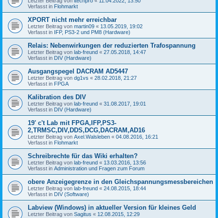
Letzter Beitrag von
itechpro
«
11.04.2022, 13:50
Verfasst in
Flohmarkt
XPORT nicht mehr erreichbar
Letzter Beitrag von
martin09
«
13.05.2019, 19:02
Verfasst in
IFP, PS3-2 und PM8 (Hardware)
Relais: Nebenwirkungen der reduzierten Trafospannung
Letzter Beitrag von
lab-freund
«
27.05.2018, 14:47
Verfasst in
DIV (Hardware)
Ausgangspegel DACRAM AD5447
Letzter Beitrag von
dg1vs
«
28.02.2018, 21:27
Verfasst in
FPGA
Kalibration des DIV
Letzter Beitrag von
lab-freund
«
31.08.2017, 19:01
Verfasst in
DIV (Hardware)
19' c't Lab mit FPGA,IFP,PS3-
2,TRMSC,DIV,DDS,DCG,DACRAM,AD16
Letzter Beitrag von
Axel.Walsleben
«
04.08.2016, 16:21
Verfasst in
Flohmarkt
Schreibrechte für das Wiki erhalten?
Letzter Beitrag von
lab-freund
«
13.03.2016, 13:56
Verfasst in
Administration und Fragen zum Forum
obere Anzeigegrenze in den Gleichspannungsmessbereichen
Letzter Beitrag von
lab-freund
«
24.08.2015, 18:44
Verfasst in
DIV (Software)
Labview (Windows) in aktueller Version für kleines Geld
Letzter Beitrag von
Sagitus
«
12.08.2015, 12:29