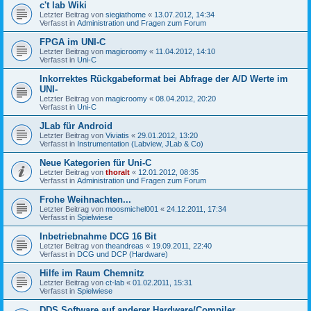
c't lab Wiki
Letzter Beitrag von
siegiathome
«
13.07.2012, 14:34
Verfasst in
Administration und Fragen zum Forum
FPGA im UNI-C
Letzter Beitrag von
magicroomy
«
11.04.2012, 14:10
Verfasst in
Uni-C
Inkorrektes Rückgabeformat bei Abfrage der A/D Werte im
UNI-
Letzter Beitrag von
magicroomy
«
08.04.2012, 20:20
Verfasst in
Uni-C
JLab für Android
Letzter Beitrag von
Viviatis
«
29.01.2012, 13:20
Verfasst in
Instrumentation (Labview, JLab & Co)
Neue Kategorien für Uni-C
Letzter Beitrag von
thoralt
«
12.01.2012, 08:35
Verfasst in
Administration und Fragen zum Forum
Frohe Weihnachten...
Letzter Beitrag von
moosmichel001
«
24.12.2011, 17:34
Verfasst in
Spielwiese
Inbetriebnahme DCG 16 Bit
Letzter Beitrag von
theandreas
«
19.09.2011, 22:40
Verfasst in
DCG und DCP (Hardware)
Hilfe im Raum Chemnitz
Letzter Beitrag von
ct-lab
«
01.02.2011, 15:31
Verfasst in
Spielwiese
DDS Software auf anderer Hardware/Compiler