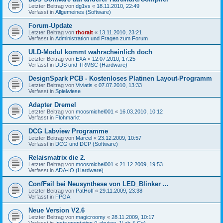
Letzter Beitrag von
dg1vs
«
18.11.2010, 22:49
Verfasst in
Allgemeines (Software)
Forum-Update
Letzter Beitrag von
thoralt
«
13.11.2010, 23:21
Verfasst in
Administration und Fragen zum Forum
ULD-Modul kommt wahrscheinlich doch
Letzter Beitrag von
EXA
«
12.07.2010, 17:25
Verfasst in
DDS und TRMSC (Hardware)
DesignSpark PCB - Kostenloses Platinen Layout-Programm
Letzter Beitrag von
Viviatis
«
07.07.2010, 13:33
Verfasst in
Spielwiese
Adapter Dremel
Letzter Beitrag von
moosmichel001
«
16.03.2010, 10:12
Verfasst in
Flohmarkt
DCG Labview Programme
Letzter Beitrag von
Marcel
«
23.12.2009, 10:57
Verfasst in
DCG und DCP (Software)
Relaismatrix die 2.
Letzter Beitrag von
moosmichel001
«
21.12.2009, 19:53
Verfasst in
ADA-IO (Hardware)
ConfFail bei Neusynthese von LED_Blinker ...
Letzter Beitrag von
PatHoff
«
29.11.2009, 23:38
Verfasst in
FPGA
Neue Version V2.6
Letzter Beitrag von
magicroomy
«
28.11.2009, 10:17
Verfasst in
Instrumentation (Labview, JLab & Co)