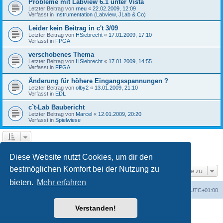
Probleme mit Labview 6.1 unter Vista
Letzter Beitrag von
rneu
«
22.02.2009, 12:09
Verfasst in
Instrumentation (Labview, JLab & Co)
Leider kein Beitrag in c't 3/09
Letzter Beitrag von
HSiebrecht
«
17.01.2009, 17:10
Verfasst in
FPGA
verschobenes Thema
Letzter Beitrag von
HSiebrecht
«
17.01.2009, 14:55
Verfasst in
FPGA
Änderung für höhere Eingangsspannungen ?
Letzter Beitrag von
olby2
«
13.01.2009, 21:10
Verfasst in
EDL
c`t-Lab Baubericht
Letzter Beitrag von
Marcel
«
12.01.2009, 20:20
Verfasst in
Spielwiese
1
2
Nächste
Die Suche ergab 79 Treffer
Diese Website nutzt Cookies, um dir den
bestmöglichen Komfort bei der Nutzung zu
Gehe zu
bieten.
Mehr erfahren
Foren-Übersicht
Alle Cookies löschen
Alle Zeiten sind
UTC+01:00
Verstanden!
Powered by
phpBB
® Forum Software © phpBB Limited
Deutsche Übersetzung durch
phpBB.de