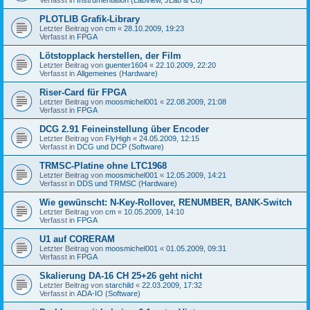
PLOTLIB Grafik-Library
Letzter Beitrag von
cm
«
28.10.2009, 19:23
Verfasst in
FPGA
Lötstopplack herstellen, der Film
Letzter Beitrag von
guenter1604
«
22.10.2009, 22:20
Verfasst in
Allgemeines (Hardware)
Riser-Card für FPGA
Letzter Beitrag von
moosmichel001
«
22.08.2009, 21:08
Verfasst in
FPGA
DCG 2.91 Feineinstellung über Encoder
Letzter Beitrag von
FlyHigh
«
24.05.2009, 12:15
Verfasst in
DCG und DCP (Software)
TRMSC-Platine ohne LTC1968
Letzter Beitrag von
moosmichel001
«
12.05.2009, 14:21
Verfasst in
DDS und TRMSC (Hardware)
Wie gewünscht: N-Key-Rollover, RENUMBER, BANK-Switch
Letzter Beitrag von
cm
«
10.05.2009, 14:10
Verfasst in
FPGA
U1 auf CORERAM
Letzter Beitrag von
moosmichel001
«
01.05.2009, 09:31
Verfasst in
FPGA
Skalierung DA-16 CH 25+26 geht nicht
Letzter Beitrag von
starchild
«
22.03.2009, 17:32
Verfasst in
ADA-IO (Software)