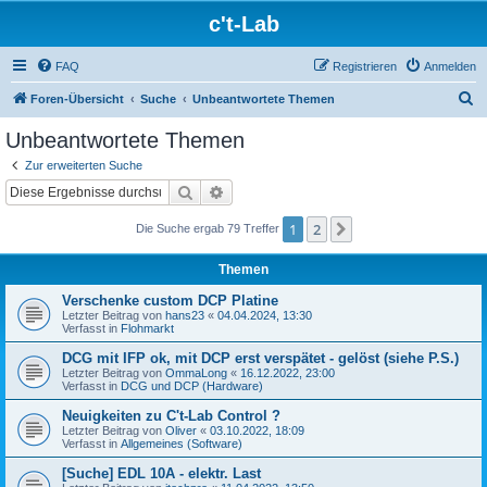
c't-Lab
FAQ
Registrieren
Anmelden
S
Foren-Übersicht
Suche
Unbeantwortete Themen
u
Unbeantwortete Themen
c
Zur erweiterten Suche
h
Suche
Erweiterte Suche
e
1
2
Nächste
Die Suche ergab 79 Treffer
Themen
Verschenke custom DCP Platine
Letzter Beitrag von
hans23
«
04.04.2024, 13:30
Verfasst in
Flohmarkt
DCG mit IFP ok, mit DCP erst verspätet - gelöst (siehe P.S.)
Letzter Beitrag von
OmmaLong
«
16.12.2022, 23:00
Verfasst in
DCG und DCP (Hardware)
Neuigkeiten zu C't-Lab Control ?
Letzter Beitrag von
Oliver
«
03.10.2022, 18:09
Verfasst in
Allgemeines (Software)
[Suche] EDL 10A - elektr. Last