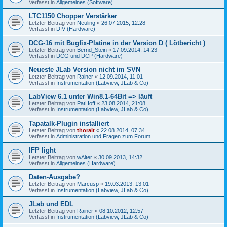
Verfasst in
Allgemeines (Software)
LTC1150 Chopper Verstärker
Letzter Beitrag von
Neuling
«
26.07.2015, 12:28
Verfasst in
DIV (Hardware)
DCG-16 mit Bugfix-Platine in der Version D ( Lötbericht )
Letzter Beitrag von
Bernd_Stein
«
17.09.2014, 14:23
Verfasst in
DCG und DCP (Hardware)
Neueste JLab Version nicht im SVN
Letzter Beitrag von
Rainer
«
12.09.2014, 11:01
Verfasst in
Instrumentation (Labview, JLab & Co)
LabView 6.1 unter Win8.1-64Bit => läuft
Letzter Beitrag von
PatHoff
«
23.08.2014, 21:08
Verfasst in
Instrumentation (Labview, JLab & Co)
Tapatalk-Plugin installiert
Letzter Beitrag von
thoralt
«
22.08.2014, 07:34
Verfasst in
Administration und Fragen zum Forum
IFP light
Letzter Beitrag von
wAlter
«
30.09.2013, 14:32
Verfasst in
Allgemeines (Hardware)
Daten-Ausgabe?
Letzter Beitrag von
Marcusp
«
19.03.2013, 13:01
Verfasst in
Instrumentation (Labview, JLab & Co)
JLab und EDL
Letzter Beitrag von
Rainer
«
08.10.2012, 12:57
Verfasst in
Instrumentation (Labview, JLab & Co)