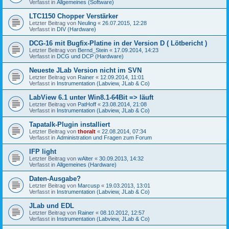
Verfasst in
Allgemeines (Software)
LTC1150 Chopper Verstärker
Letzter Beitrag von
Neuling
«
26.07.2015, 12:28
Verfasst in
DIV (Hardware)
DCG-16 mit Bugfix-Platine in der Version D ( Lötbericht )
Letzter Beitrag von
Bernd_Stein
«
17.09.2014, 14:23
Verfasst in
DCG und DCP (Hardware)
Neueste JLab Version nicht im SVN
Letzter Beitrag von
Rainer
«
12.09.2014, 11:01
Verfasst in
Instrumentation (Labview, JLab & Co)
LabView 6.1 unter Win8.1-64Bit => läuft
Letzter Beitrag von
PatHoff
«
23.08.2014, 21:08
Verfasst in
Instrumentation (Labview, JLab & Co)
Tapatalk-Plugin installiert
Letzter Beitrag von
thoralt
«
22.08.2014, 07:34
Verfasst in
Administration und Fragen zum Forum
IFP light
Letzter Beitrag von
wAlter
«
30.09.2013, 14:32
Verfasst in
Allgemeines (Hardware)
Daten-Ausgabe?
Letzter Beitrag von
Marcusp
«
19.03.2013, 13:01
Verfasst in
Instrumentation (Labview, JLab & Co)
JLab und EDL
Letzter Beitrag von
Rainer
«
08.10.2012, 12:57
Verfasst in
Instrumentation (Labview, JLab & Co)