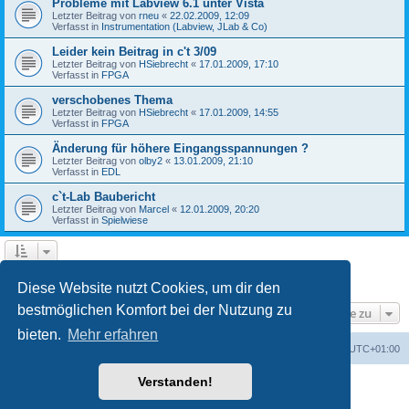
Probleme mit Labview 6.1 unter Vista
Letzter Beitrag von
rneu
«
22.02.2009, 12:09
Verfasst in
Instrumentation (Labview, JLab & Co)
Leider kein Beitrag in c't 3/09
Letzter Beitrag von
HSiebrecht
«
17.01.2009, 17:10
Verfasst in
FPGA
verschobenes Thema
Letzter Beitrag von
HSiebrecht
«
17.01.2009, 14:55
Verfasst in
FPGA
Änderung für höhere Eingangsspannungen ?
Letzter Beitrag von
olby2
«
13.01.2009, 21:10
Verfasst in
EDL
c`t-Lab Baubericht
Letzter Beitrag von
Marcel
«
12.01.2009, 20:20
Verfasst in
Spielwiese
1
2
Nächste
Die Suche ergab 79 Treffer
Diese Website nutzt Cookies, um dir den
bestmöglichen Komfort bei der Nutzung zu
Gehe zu
bieten.
Mehr erfahren
Foren-Übersicht
Alle Cookies löschen
Alle Zeiten sind
UTC+01:00
Verstanden!
Powered by
phpBB
® Forum Software © phpBB Limited
Deutsche Übersetzung durch
phpBB.de