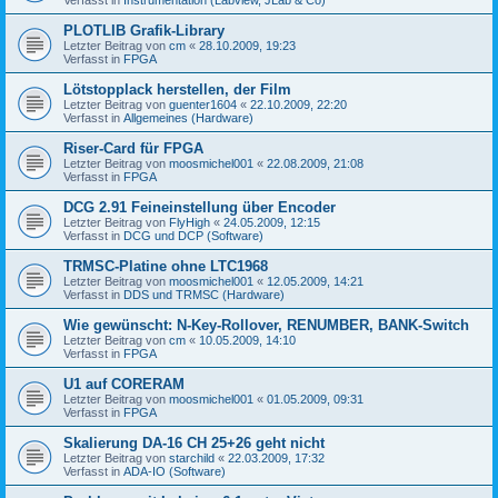
PLOTLIB Grafik-Library
Letzter Beitrag von
cm
«
28.10.2009, 19:23
Verfasst in
FPGA
Lötstopplack herstellen, der Film
Letzter Beitrag von
guenter1604
«
22.10.2009, 22:20
Verfasst in
Allgemeines (Hardware)
Riser-Card für FPGA
Letzter Beitrag von
moosmichel001
«
22.08.2009, 21:08
Verfasst in
FPGA
DCG 2.91 Feineinstellung über Encoder
Letzter Beitrag von
FlyHigh
«
24.05.2009, 12:15
Verfasst in
DCG und DCP (Software)
TRMSC-Platine ohne LTC1968
Letzter Beitrag von
moosmichel001
«
12.05.2009, 14:21
Verfasst in
DDS und TRMSC (Hardware)
Wie gewünscht: N-Key-Rollover, RENUMBER, BANK-Switch
Letzter Beitrag von
cm
«
10.05.2009, 14:10
Verfasst in
FPGA
U1 auf CORERAM
Letzter Beitrag von
moosmichel001
«
01.05.2009, 09:31
Verfasst in
FPGA
Skalierung DA-16 CH 25+26 geht nicht
Letzter Beitrag von
starchild
«
22.03.2009, 17:32
Verfasst in
ADA-IO (Software)