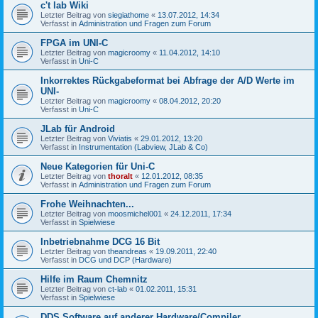
c't lab Wiki
Letzter Beitrag von
siegiathome
«
13.07.2012, 14:34
Verfasst in
Administration und Fragen zum Forum
FPGA im UNI-C
Letzter Beitrag von
magicroomy
«
11.04.2012, 14:10
Verfasst in
Uni-C
Inkorrektes Rückgabeformat bei Abfrage der A/D Werte im
UNI-
Letzter Beitrag von
magicroomy
«
08.04.2012, 20:20
Verfasst in
Uni-C
JLab für Android
Letzter Beitrag von
Viviatis
«
29.01.2012, 13:20
Verfasst in
Instrumentation (Labview, JLab & Co)
Neue Kategorien für Uni-C
Letzter Beitrag von
thoralt
«
12.01.2012, 08:35
Verfasst in
Administration und Fragen zum Forum
Frohe Weihnachten...
Letzter Beitrag von
moosmichel001
«
24.12.2011, 17:34
Verfasst in
Spielwiese
Inbetriebnahme DCG 16 Bit
Letzter Beitrag von
theandreas
«
19.09.2011, 22:40
Verfasst in
DCG und DCP (Hardware)
Hilfe im Raum Chemnitz
Letzter Beitrag von
ct-lab
«
01.02.2011, 15:31
Verfasst in
Spielwiese
DDS Software auf anderer Hardware/Compiler