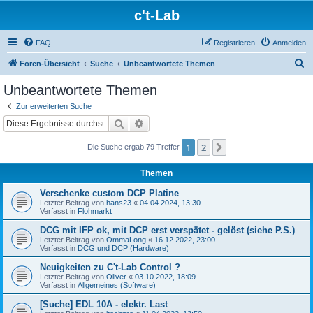
c't-Lab
FAQ
Registrieren
Anmelden
S
Foren-Übersicht
Suche
Unbeantwortete Themen
u
Unbeantwortete Themen
c
Zur erweiterten Suche
h
Suche
Erweiterte Suche
e
1
2
Nächste
Die Suche ergab 79 Treffer
Themen
Verschenke custom DCP Platine
Letzter Beitrag von
hans23
«
04.04.2024, 13:30
Verfasst in
Flohmarkt
DCG mit IFP ok, mit DCP erst verspätet - gelöst (siehe P.S.)
Letzter Beitrag von
OmmaLong
«
16.12.2022, 23:00
Verfasst in
DCG und DCP (Hardware)
Neuigkeiten zu C't-Lab Control ?
Letzter Beitrag von
Oliver
«
03.10.2022, 18:09
Verfasst in
Allgemeines (Software)
[Suche] EDL 10A - elektr. Last