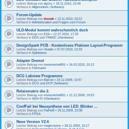
Letzter Beitrag von
dg1vs
«
18.11.2010, 22:49
Verfasst in
Allgemeines (Software)
Forum-Update
Letzter Beitrag von
thoralt
«
13.11.2010, 23:21
Verfasst in
Administration und Fragen zum Forum
ULD-Modul kommt wahrscheinlich doch
Letzter Beitrag von
EXA
«
12.07.2010, 17:25
Verfasst in
DDS und TRMSC (Hardware)
DesignSpark PCB - Kostenloses Platinen Layout-Programm
Letzter Beitrag von
Viviatis
«
07.07.2010, 13:33
Verfasst in
Spielwiese
Adapter Dremel
Letzter Beitrag von
moosmichel001
«
16.03.2010, 10:12
Verfasst in
Flohmarkt
DCG Labview Programme
Letzter Beitrag von
Marcel
«
23.12.2009, 10:57
Verfasst in
DCG und DCP (Software)
Relaismatrix die 2.
Letzter Beitrag von
moosmichel001
«
21.12.2009, 19:53
Verfasst in
ADA-IO (Hardware)
ConfFail bei Neusynthese von LED_Blinker ...
Letzter Beitrag von
PatHoff
«
29.11.2009, 23:38
Verfasst in
FPGA
Neue Version V2.6
Letzter Beitrag von
magicroomy
«
28.11.2009, 10:17
Verfasst in
Instrumentation (Labview, JLab & Co)