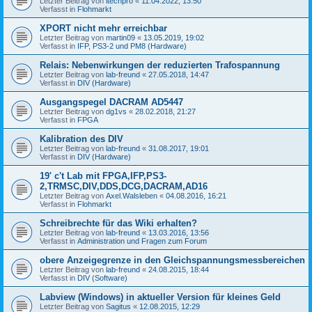
Letzter Beitrag von
itechpro
«
11.04.2022, 13:50
Verfasst in
Flohmarkt
XPORT nicht mehr erreichbar
Letzter Beitrag von
martin09
«
13.05.2019, 19:02
Verfasst in
IFP, PS3-2 und PM8 (Hardware)
Relais: Nebenwirkungen der reduzierten Trafospannung
Letzter Beitrag von
lab-freund
«
27.05.2018, 14:47
Verfasst in
DIV (Hardware)
Ausgangspegel DACRAM AD5447
Letzter Beitrag von
dg1vs
«
28.02.2018, 21:27
Verfasst in
FPGA
Kalibration des DIV
Letzter Beitrag von
lab-freund
«
31.08.2017, 19:01
Verfasst in
DIV (Hardware)
19' c't Lab mit FPGA,IFP,PS3-
2,TRMSC,DIV,DDS,DCG,DACRAM,AD16
Letzter Beitrag von
Axel.Walsleben
«
04.08.2016, 16:21
Verfasst in
Flohmarkt
Schreibrechte für das Wiki erhalten?
Letzter Beitrag von
lab-freund
«
13.03.2016, 13:56
Verfasst in
Administration und Fragen zum Forum
obere Anzeigegrenze in den Gleichspannungsmessbereichen
Letzter Beitrag von
lab-freund
«
24.08.2015, 18:44
Verfasst in
DIV (Software)
Labview (Windows) in aktueller Version für kleines Geld
Letzter Beitrag von
Sagitus
«
12.08.2015, 12:29