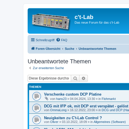
c't-Lab
Das neue Forum für das c't-Lab
Schnellzugriff
FAQ
Foren-Übersicht
Suche
Unbeantwortete Themen
Unbeantwortete Themen
Zur erweiterten Suche
Suche
Erweiterte Suche
THEMEN
Verschenke custom DCP Platine
von
hans23
»
04.04.2024, 13:30
» in
Flohmarkt
DCG mit IFP ok, mit DCP erst verspätet - gelöst 
von
OmmaLong
»
16.12.2022, 23:00
» in
DCG und DCP (Ha
Neuigkeiten zu C't-Lab Control ?
von
Oliver
»
03.10.2022, 18:09
» in
Allgemeines (Software)