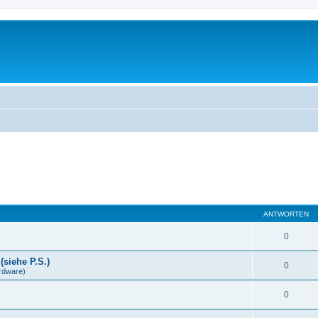
ANTWORTEN
0
(siehe P.S.)
0
rdware)
0