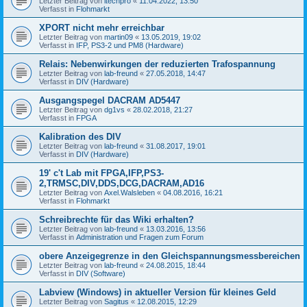
Letzter Beitrag von
itechpro
«
11.04.2022, 13:50
Verfasst in
Flohmarkt
XPORT nicht mehr erreichbar
Letzter Beitrag von
martin09
«
13.05.2019, 19:02
Verfasst in
IFP, PS3-2 und PM8 (Hardware)
Relais: Nebenwirkungen der reduzierten Trafospannung
Letzter Beitrag von
lab-freund
«
27.05.2018, 14:47
Verfasst in
DIV (Hardware)
Ausgangspegel DACRAM AD5447
Letzter Beitrag von
dg1vs
«
28.02.2018, 21:27
Verfasst in
FPGA
Kalibration des DIV
Letzter Beitrag von
lab-freund
«
31.08.2017, 19:01
Verfasst in
DIV (Hardware)
19' c't Lab mit FPGA,IFP,PS3-
2,TRMSC,DIV,DDS,DCG,DACRAM,AD16
Letzter Beitrag von
Axel.Walsleben
«
04.08.2016, 16:21
Verfasst in
Flohmarkt
Schreibrechte für das Wiki erhalten?
Letzter Beitrag von
lab-freund
«
13.03.2016, 13:56
Verfasst in
Administration und Fragen zum Forum
obere Anzeigegrenze in den Gleichspannungsmessbereichen
Letzter Beitrag von
lab-freund
«
24.08.2015, 18:44
Verfasst in
DIV (Software)
Labview (Windows) in aktueller Version für kleines Geld
Letzter Beitrag von
Sagitus
«
12.08.2015, 12:29