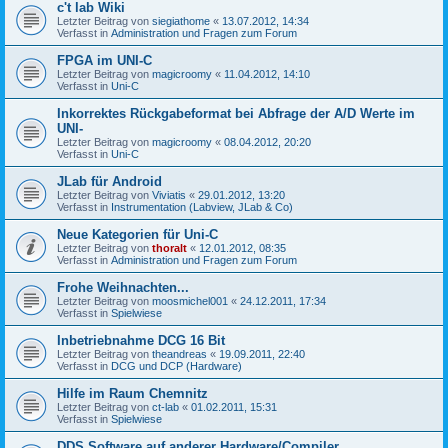
c't lab Wiki
Letzter Beitrag von
siegiathome
«
13.07.2012, 14:34
Verfasst in
Administration und Fragen zum Forum
FPGA im UNI-C
Letzter Beitrag von
magicroomy
«
11.04.2012, 14:10
Verfasst in
Uni-C
Inkorrektes Rückgabeformat bei Abfrage der A/D Werte im
UNI-
Letzter Beitrag von
magicroomy
«
08.04.2012, 20:20
Verfasst in
Uni-C
JLab für Android
Letzter Beitrag von
Viviatis
«
29.01.2012, 13:20
Verfasst in
Instrumentation (Labview, JLab & Co)
Neue Kategorien für Uni-C
Letzter Beitrag von
thoralt
«
12.01.2012, 08:35
Verfasst in
Administration und Fragen zum Forum
Frohe Weihnachten...
Letzter Beitrag von
moosmichel001
«
24.12.2011, 17:34
Verfasst in
Spielwiese
Inbetriebnahme DCG 16 Bit
Letzter Beitrag von
theandreas
«
19.09.2011, 22:40
Verfasst in
DCG und DCP (Hardware)
Hilfe im Raum Chemnitz
Letzter Beitrag von
ct-lab
«
01.02.2011, 15:31
Verfasst in
Spielwiese
DDS Software auf anderer Hardware/Compiler