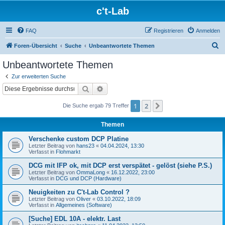
c't-Lab
FAQ
Registrieren
Anmelden
S
Foren-Übersicht
Suche
Unbeantwortete Themen
u
Unbeantwortete Themen
c
Zur erweiterten Suche
h
Suche
Erweiterte Suche
e
1
2
Nächste
Die Suche ergab 79 Treffer
Themen
Verschenke custom DCP Platine
Letzter Beitrag von
hans23
«
04.04.2024, 13:30
Verfasst in
Flohmarkt
DCG mit IFP ok, mit DCP erst verspätet - gelöst (siehe P.S.)
Letzter Beitrag von
OmmaLong
«
16.12.2022, 23:00
Verfasst in
DCG und DCP (Hardware)
Neuigkeiten zu C't-Lab Control ?
Letzter Beitrag von
Oliver
«
03.10.2022, 18:09
Verfasst in
Allgemeines (Software)
[Suche] EDL 10A - elektr. Last