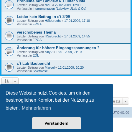
Probleme mit Labview 6.1 unter Vista
Letzter Beitrag von
rneu
«
22.02.2009, 12:09
Verfasst in
Instrumentation (Labview, JLab & Co)
Leider kein Beitrag in c't 3/09
Letzter Beitrag von
HSiebrecht
«
17.01.2009, 17:10
Verfasst in
FPGA
verschobenes Thema
Letzter Beitrag von
HSiebrecht
«
17.01.2009, 14:55
Verfasst in
FPGA
Änderung für höhere Eingangsspannungen ?
Letzter Beitrag von
olby2
«
13.01.2009, 21:10
Verfasst in
EDL
c`t-Lab Baubericht
Letzter Beitrag von
Marcel
«
12.01.2009, 20:20
Verfasst in
Spielwiese
1
2
Nächste
Die Suche ergab 79 Treffer
Diese Website nutzt Cookies, um dir den
bestmöglichen Komfort bei der Nutzung zu
Gehe zu
bieten.
Mehr erfahren
Foren-Übersicht
Alle Cookies löschen
Alle Zeiten sind
UTC+01:00
Verstanden!
Powered by
phpBB
® Forum Software © phpBB Limited
Deutsche Übersetzung durch
phpBB.de