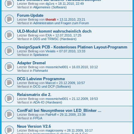
Letzter Beitrag von
dg1vs
«
18.11.2010, 22:49
Verfasst in
Allgemeines (Software)
Forum-Update
Letzter Beitrag von
thoralt
«
13.11.2010, 23:21
Verfasst in
Administration und Fragen zum Forum
ULD-Modul kommt wahrscheinlich doch
Letzter Beitrag von
EXA
«
12.07.2010, 17:25
Verfasst in
DDS und TRMSC (Hardware)
DesignSpark PCB - Kostenloses Platinen Layout-Programm
Letzter Beitrag von
Viviatis
«
07.07.2010, 13:33
Verfasst in
Spielwiese
Adapter Dremel
Letzter Beitrag von
moosmichel001
«
16.03.2010, 10:12
Verfasst in
Flohmarkt
DCG Labview Programme
Letzter Beitrag von
Marcel
«
23.12.2009, 10:57
Verfasst in
DCG und DCP (Software)
Relaismatrix die 2.
Letzter Beitrag von
moosmichel001
«
21.12.2009, 19:53
Verfasst in
ADA-IO (Hardware)
ConfFail bei Neusynthese von LED_Blinker ...
Letzter Beitrag von
PatHoff
«
29.11.2009, 23:38
Verfasst in
FPGA
Neue Version V2.6
Letzter Beitrag von
magicroomy
«
28.11.2009, 10:17
Verfasst in
Instrumentation (Labview, JLab & Co)