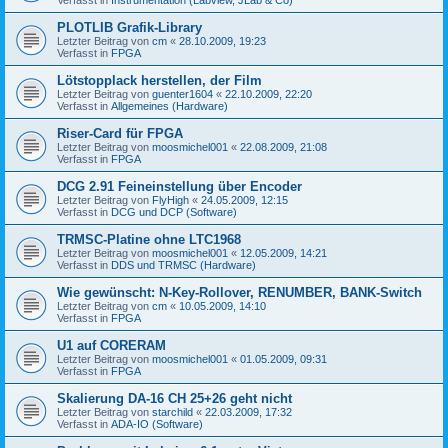
PLOTLIB Grafik-Library
Letzter Beitrag von
cm
«
28.10.2009, 19:23
Verfasst in
FPGA
Lötstopplack herstellen, der Film
Letzter Beitrag von
guenter1604
«
22.10.2009, 22:20
Verfasst in
Allgemeines (Hardware)
Riser-Card für FPGA
Letzter Beitrag von
moosmichel001
«
22.08.2009, 21:08
Verfasst in
FPGA
DCG 2.91 Feineinstellung über Encoder
Letzter Beitrag von
FlyHigh
«
24.05.2009, 12:15
Verfasst in
DCG und DCP (Software)
TRMSC-Platine ohne LTC1968
Letzter Beitrag von
moosmichel001
«
12.05.2009, 14:21
Verfasst in
DDS und TRMSC (Hardware)
Wie gewünscht: N-Key-Rollover, RENUMBER, BANK-Switch
Letzter Beitrag von
cm
«
10.05.2009, 14:10
Verfasst in
FPGA
U1 auf CORERAM
Letzter Beitrag von
moosmichel001
«
01.05.2009, 09:31
Verfasst in
FPGA
Skalierung DA-16 CH 25+26 geht nicht
Letzter Beitrag von
starchild
«
22.03.2009, 17:32
Verfasst in
ADA-IO (Software)