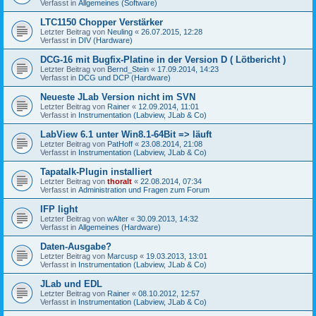
Verfasst in
Allgemeines (Software)
LTC1150 Chopper Verstärker
Letzter Beitrag von
Neuling
«
26.07.2015, 12:28
Verfasst in
DIV (Hardware)
DCG-16 mit Bugfix-Platine in der Version D ( Lötbericht )
Letzter Beitrag von
Bernd_Stein
«
17.09.2014, 14:23
Verfasst in
DCG und DCP (Hardware)
Neueste JLab Version nicht im SVN
Letzter Beitrag von
Rainer
«
12.09.2014, 11:01
Verfasst in
Instrumentation (Labview, JLab & Co)
LabView 6.1 unter Win8.1-64Bit => läuft
Letzter Beitrag von
PatHoff
«
23.08.2014, 21:08
Verfasst in
Instrumentation (Labview, JLab & Co)
Tapatalk-Plugin installiert
Letzter Beitrag von
thoralt
«
22.08.2014, 07:34
Verfasst in
Administration und Fragen zum Forum
IFP light
Letzter Beitrag von
wAlter
«
30.09.2013, 14:32
Verfasst in
Allgemeines (Hardware)
Daten-Ausgabe?
Letzter Beitrag von
Marcusp
«
19.03.2013, 13:01
Verfasst in
Instrumentation (Labview, JLab & Co)
JLab und EDL
Letzter Beitrag von
Rainer
«
08.10.2012, 12:57
Verfasst in
Instrumentation (Labview, JLab & Co)