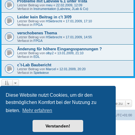
Probleme mit Labview 6.1 unter Vista
Letzter Beitrag von
rneu
«
22.02.2009, 12:09
Verfasst in
Instrumentation (Labview, JLab & Co)
Leider kein Beitrag in c't 3/09
Letzter Beitrag von
HSiebrecht
«
17.01.2009, 17:10
Verfasst in
FPGA
verschobenes Thema
Letzter Beitrag von
HSiebrecht
«
17.01.2009, 14:55
Verfasst in
FPGA
Änderung für höhere Eingangsspannungen ?
Letzter Beitrag von
olby2
«
13.01.2009, 21:10
Verfasst in
EDL
c`t-Lab Baubericht
Letzter Beitrag von
Marcel
«
12.01.2009, 20:20
Verfasst in
Spielwiese
1
2
Nächste
Die Suche ergab 79 Treffer
Diese Website nutzt Cookies, um dir den
bestmöglichen Komfort bei der Nutzung zu
Gehe zu
bieten.
Mehr erfahren
Foren-Übersicht
Alle Cookies löschen
Alle Zeiten sind
UTC+01:00
Verstanden!
Powered by
phpBB
® Forum Software © phpBB Limited
Deutsche Übersetzung durch
phpBB.de