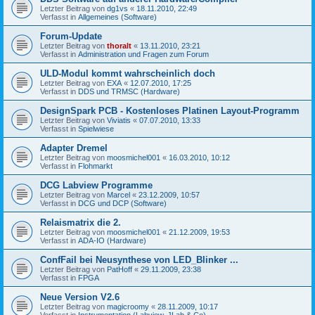
Letzter Beitrag von
dg1vs
«
18.11.2010, 22:49
Verfasst in
Allgemeines (Software)
Forum-Update
Letzter Beitrag von
thoralt
«
13.11.2010, 23:21
Verfasst in
Administration und Fragen zum Forum
ULD-Modul kommt wahrscheinlich doch
Letzter Beitrag von
EXA
«
12.07.2010, 17:25
Verfasst in
DDS und TRMSC (Hardware)
DesignSpark PCB - Kostenloses Platinen Layout-Programm
Letzter Beitrag von
Viviatis
«
07.07.2010, 13:33
Verfasst in
Spielwiese
Adapter Dremel
Letzter Beitrag von
moosmichel001
«
16.03.2010, 10:12
Verfasst in
Flohmarkt
DCG Labview Programme
Letzter Beitrag von
Marcel
«
23.12.2009, 10:57
Verfasst in
DCG und DCP (Software)
Relaismatrix die 2.
Letzter Beitrag von
moosmichel001
«
21.12.2009, 19:53
Verfasst in
ADA-IO (Hardware)
ConfFail bei Neusynthese von LED_Blinker ...
Letzter Beitrag von
PatHoff
«
29.11.2009, 23:38
Verfasst in
FPGA
Neue Version V2.6
Letzter Beitrag von
magicroomy
«
28.11.2009, 10:17
Verfasst in
Instrumentation (Labview, JLab & Co)