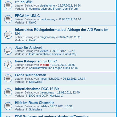
c't lab Wiki
Letzter Beitrag von
siegiathome
«
13.07.2012, 14:34
Verfasst in
Administration und Fragen zum Forum
FPGA im UNI-C
Letzter Beitrag von
magicroomy
«
11.04.2012, 14:10
Verfasst in
Uni-C
Inkorrektes Rückgabeformat bei Abfrage der A/D Werte im
UNI-
Letzter Beitrag von
magicroomy
«
08.04.2012, 20:20
Verfasst in
Uni-C
JLab für Android
Letzter Beitrag von
Viviatis
«
29.01.2012, 13:20
Verfasst in
Instrumentation (Labview, JLab & Co)
Neue Kategorien für Uni-C
Letzter Beitrag von
thoralt
«
12.01.2012, 08:35
Verfasst in
Administration und Fragen zum Forum
Frohe Weihnachten...
Letzter Beitrag von
moosmichel001
«
24.12.2011, 17:34
Verfasst in
Spielwiese
Inbetriebnahme DCG 16 Bit
Letzter Beitrag von
theandreas
«
19.09.2011, 22:40
Verfasst in
DCG und DCP (Hardware)
Hilfe im Raum Chemnitz
Letzter Beitrag von
ct-lab
«
01.02.2011, 15:31
Verfasst in
Spielwiese
DDS Software auf anderer Hardware/Compiler