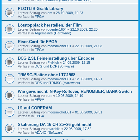
PLOTLIB Grafik-Library
Letzter Beitrag von
cm
«
28.10.2009, 19:23
Verfasst in
FPGA
Lötstopplack herstellen, der Film
Letzter Beitrag von
guenter1604
«
22.10.2009, 22:20
Verfasst in
Allgemeines (Hardware)
Riser-Card für FPGA
Letzter Beitrag von
moosmichel001
«
22.08.2009, 21:08
Verfasst in
FPGA
DCG 2.91 Feineinstellung über Encoder
Letzter Beitrag von
FlyHigh
«
24.05.2009, 12:15
Verfasst in
DCG und DCP (Software)
TRMSC-Platine ohne LTC1968
Letzter Beitrag von
moosmichel001
«
12.05.2009, 14:21
Verfasst in
DDS und TRMSC (Hardware)
Wie gewünscht: N-Key-Rollover, RENUMBER, BANK-Switch
Letzter Beitrag von
cm
«
10.05.2009, 14:10
Verfasst in
FPGA
U1 auf CORERAM
Letzter Beitrag von
moosmichel001
«
01.05.2009, 09:31
Verfasst in
FPGA
Skalierung DA-16 CH 25+26 geht nicht
Letzter Beitrag von
starchild
«
22.03.2009, 17:32
Verfasst in
ADA-IO (Software)