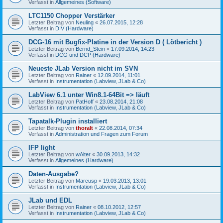
Verfasst in
Allgemeines (Software)
LTC1150 Chopper Verstärker
Letzter Beitrag von
Neuling
«
26.07.2015, 12:28
Verfasst in
DIV (Hardware)
DCG-16 mit Bugfix-Platine in der Version D ( Lötbericht )
Letzter Beitrag von
Bernd_Stein
«
17.09.2014, 14:23
Verfasst in
DCG und DCP (Hardware)
Neueste JLab Version nicht im SVN
Letzter Beitrag von
Rainer
«
12.09.2014, 11:01
Verfasst in
Instrumentation (Labview, JLab & Co)
LabView 6.1 unter Win8.1-64Bit => läuft
Letzter Beitrag von
PatHoff
«
23.08.2014, 21:08
Verfasst in
Instrumentation (Labview, JLab & Co)
Tapatalk-Plugin installiert
Letzter Beitrag von
thoralt
«
22.08.2014, 07:34
Verfasst in
Administration und Fragen zum Forum
IFP light
Letzter Beitrag von
wAlter
«
30.09.2013, 14:32
Verfasst in
Allgemeines (Hardware)
Daten-Ausgabe?
Letzter Beitrag von
Marcusp
«
19.03.2013, 13:01
Verfasst in
Instrumentation (Labview, JLab & Co)
JLab und EDL
Letzter Beitrag von
Rainer
«
08.10.2012, 12:57
Verfasst in
Instrumentation (Labview, JLab & Co)