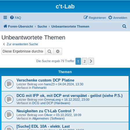
c't-Lab
FAQ
Registrieren
Anmelden
S
Foren-Übersicht
Suche
Unbeantwortete Themen
u
Unbeantwortete Themen
c
Zur erweiterten Suche
h
Suche
Erweiterte Suche
e
1
2
Nächste
Die Suche ergab 79 Treffer
Themen
Verschenke custom DCP Platine
Letzter Beitrag von
hans23
«
04.04.2024, 13:30
Verfasst in
Flohmarkt
DCG mit IFP ok, mit DCP erst verspätet - gelöst (siehe P.S.)
Letzter Beitrag von
OmmaLong
«
16.12.2022, 23:00
Verfasst in
DCG und DCP (Hardware)
Neuigkeiten zu C't-Lab Control ?
Letzter Beitrag von
Oliver
«
03.10.2022, 18:09
Verfasst in
Allgemeines (Software)
[Suche] EDL 10A - elektr. Last