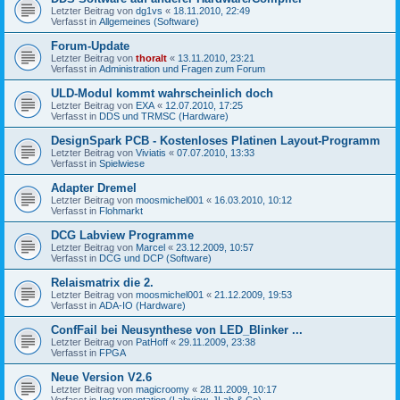
Letzter Beitrag von
dg1vs
«
18.11.2010, 22:49
Verfasst in
Allgemeines (Software)
Forum-Update
Letzter Beitrag von
thoralt
«
13.11.2010, 23:21
Verfasst in
Administration und Fragen zum Forum
ULD-Modul kommt wahrscheinlich doch
Letzter Beitrag von
EXA
«
12.07.2010, 17:25
Verfasst in
DDS und TRMSC (Hardware)
DesignSpark PCB - Kostenloses Platinen Layout-Programm
Letzter Beitrag von
Viviatis
«
07.07.2010, 13:33
Verfasst in
Spielwiese
Adapter Dremel
Letzter Beitrag von
moosmichel001
«
16.03.2010, 10:12
Verfasst in
Flohmarkt
DCG Labview Programme
Letzter Beitrag von
Marcel
«
23.12.2009, 10:57
Verfasst in
DCG und DCP (Software)
Relaismatrix die 2.
Letzter Beitrag von
moosmichel001
«
21.12.2009, 19:53
Verfasst in
ADA-IO (Hardware)
ConfFail bei Neusynthese von LED_Blinker ...
Letzter Beitrag von
PatHoff
«
29.11.2009, 23:38
Verfasst in
FPGA
Neue Version V2.6
Letzter Beitrag von
magicroomy
«
28.11.2009, 10:17
Verfasst in
Instrumentation (Labview, JLab & Co)