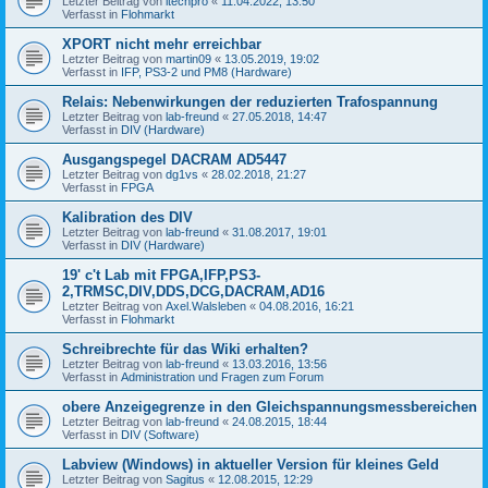
Letzter Beitrag von
itechpro
«
11.04.2022, 13:50
Verfasst in
Flohmarkt
XPORT nicht mehr erreichbar
Letzter Beitrag von
martin09
«
13.05.2019, 19:02
Verfasst in
IFP, PS3-2 und PM8 (Hardware)
Relais: Nebenwirkungen der reduzierten Trafospannung
Letzter Beitrag von
lab-freund
«
27.05.2018, 14:47
Verfasst in
DIV (Hardware)
Ausgangspegel DACRAM AD5447
Letzter Beitrag von
dg1vs
«
28.02.2018, 21:27
Verfasst in
FPGA
Kalibration des DIV
Letzter Beitrag von
lab-freund
«
31.08.2017, 19:01
Verfasst in
DIV (Hardware)
19' c't Lab mit FPGA,IFP,PS3-
2,TRMSC,DIV,DDS,DCG,DACRAM,AD16
Letzter Beitrag von
Axel.Walsleben
«
04.08.2016, 16:21
Verfasst in
Flohmarkt
Schreibrechte für das Wiki erhalten?
Letzter Beitrag von
lab-freund
«
13.03.2016, 13:56
Verfasst in
Administration und Fragen zum Forum
obere Anzeigegrenze in den Gleichspannungsmessbereichen
Letzter Beitrag von
lab-freund
«
24.08.2015, 18:44
Verfasst in
DIV (Software)
Labview (Windows) in aktueller Version für kleines Geld
Letzter Beitrag von
Sagitus
«
12.08.2015, 12:29