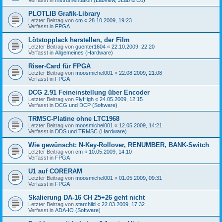
PLOTLIB Grafik-Library
Letzter Beitrag von
cm
«
28.10.2009, 19:23
Verfasst in
FPGA
Lötstopplack herstellen, der Film
Letzter Beitrag von
guenter1604
«
22.10.2009, 22:20
Verfasst in
Allgemeines (Hardware)
Riser-Card für FPGA
Letzter Beitrag von
moosmichel001
«
22.08.2009, 21:08
Verfasst in
FPGA
DCG 2.91 Feineinstellung über Encoder
Letzter Beitrag von
FlyHigh
«
24.05.2009, 12:15
Verfasst in
DCG und DCP (Software)
TRMSC-Platine ohne LTC1968
Letzter Beitrag von
moosmichel001
«
12.05.2009, 14:21
Verfasst in
DDS und TRMSC (Hardware)
Wie gewünscht: N-Key-Rollover, RENUMBER, BANK-Switch
Letzter Beitrag von
cm
«
10.05.2009, 14:10
Verfasst in
FPGA
U1 auf CORERAM
Letzter Beitrag von
moosmichel001
«
01.05.2009, 09:31
Verfasst in
FPGA
Skalierung DA-16 CH 25+26 geht nicht
Letzter Beitrag von
starchild
«
22.03.2009, 17:32
Verfasst in
ADA-IO (Software)