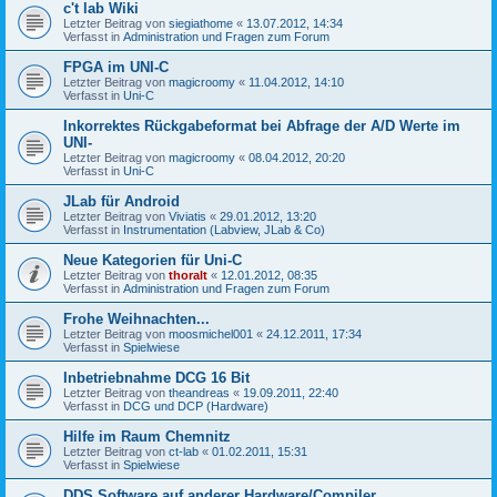
c't lab Wiki
Letzter Beitrag von
siegiathome
«
13.07.2012, 14:34
Verfasst in
Administration und Fragen zum Forum
FPGA im UNI-C
Letzter Beitrag von
magicroomy
«
11.04.2012, 14:10
Verfasst in
Uni-C
Inkorrektes Rückgabeformat bei Abfrage der A/D Werte im
UNI-
Letzter Beitrag von
magicroomy
«
08.04.2012, 20:20
Verfasst in
Uni-C
JLab für Android
Letzter Beitrag von
Viviatis
«
29.01.2012, 13:20
Verfasst in
Instrumentation (Labview, JLab & Co)
Neue Kategorien für Uni-C
Letzter Beitrag von
thoralt
«
12.01.2012, 08:35
Verfasst in
Administration und Fragen zum Forum
Frohe Weihnachten...
Letzter Beitrag von
moosmichel001
«
24.12.2011, 17:34
Verfasst in
Spielwiese
Inbetriebnahme DCG 16 Bit
Letzter Beitrag von
theandreas
«
19.09.2011, 22:40
Verfasst in
DCG und DCP (Hardware)
Hilfe im Raum Chemnitz
Letzter Beitrag von
ct-lab
«
01.02.2011, 15:31
Verfasst in
Spielwiese
DDS Software auf anderer Hardware/Compiler