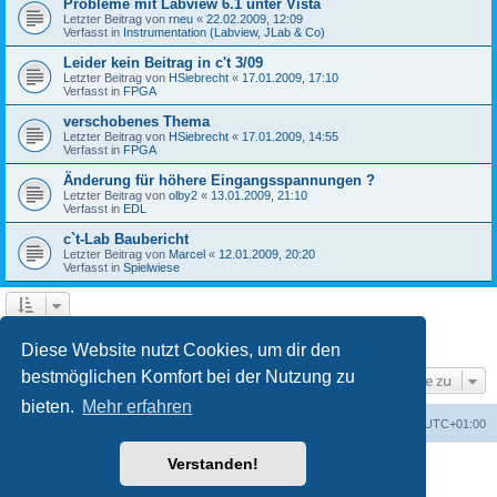
Probleme mit Labview 6.1 unter Vista
Letzter Beitrag von
rneu
«
22.02.2009, 12:09
Verfasst in
Instrumentation (Labview, JLab & Co)
Leider kein Beitrag in c't 3/09
Letzter Beitrag von
HSiebrecht
«
17.01.2009, 17:10
Verfasst in
FPGA
verschobenes Thema
Letzter Beitrag von
HSiebrecht
«
17.01.2009, 14:55
Verfasst in
FPGA
Änderung für höhere Eingangsspannungen ?
Letzter Beitrag von
olby2
«
13.01.2009, 21:10
Verfasst in
EDL
c`t-Lab Baubericht
Letzter Beitrag von
Marcel
«
12.01.2009, 20:20
Verfasst in
Spielwiese
1
2
Nächste
Die Suche ergab 79 Treffer
Diese Website nutzt Cookies, um dir den
bestmöglichen Komfort bei der Nutzung zu
Gehe zu
bieten.
Mehr erfahren
Foren-Übersicht
Alle Cookies löschen
Alle Zeiten sind
UTC+01:00
Verstanden!
Powered by
phpBB
® Forum Software © phpBB Limited
Deutsche Übersetzung durch
phpBB.de