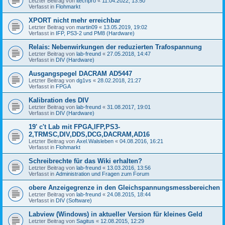
Letzter Beitrag von
itechpro
«
11.04.2022, 13:50
Verfasst in
Flohmarkt
XPORT nicht mehr erreichbar
Letzter Beitrag von
martin09
«
13.05.2019, 19:02
Verfasst in
IFP, PS3-2 und PM8 (Hardware)
Relais: Nebenwirkungen der reduzierten Trafospannung
Letzter Beitrag von
lab-freund
«
27.05.2018, 14:47
Verfasst in
DIV (Hardware)
Ausgangspegel DACRAM AD5447
Letzter Beitrag von
dg1vs
«
28.02.2018, 21:27
Verfasst in
FPGA
Kalibration des DIV
Letzter Beitrag von
lab-freund
«
31.08.2017, 19:01
Verfasst in
DIV (Hardware)
19' c't Lab mit FPGA,IFP,PS3-
2,TRMSC,DIV,DDS,DCG,DACRAM,AD16
Letzter Beitrag von
Axel.Walsleben
«
04.08.2016, 16:21
Verfasst in
Flohmarkt
Schreibrechte für das Wiki erhalten?
Letzter Beitrag von
lab-freund
«
13.03.2016, 13:56
Verfasst in
Administration und Fragen zum Forum
obere Anzeigegrenze in den Gleichspannungsmessbereichen
Letzter Beitrag von
lab-freund
«
24.08.2015, 18:44
Verfasst in
DIV (Software)
Labview (Windows) in aktueller Version für kleines Geld
Letzter Beitrag von
Sagitus
«
12.08.2015, 12:29