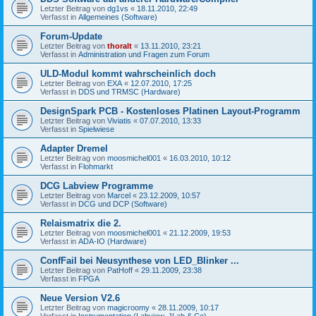
Letzter Beitrag von
dg1vs
«
18.11.2010, 22:49
Verfasst in
Allgemeines (Software)
Forum-Update
Letzter Beitrag von
thoralt
«
13.11.2010, 23:21
Verfasst in
Administration und Fragen zum Forum
ULD-Modul kommt wahrscheinlich doch
Letzter Beitrag von
EXA
«
12.07.2010, 17:25
Verfasst in
DDS und TRMSC (Hardware)
DesignSpark PCB - Kostenloses Platinen Layout-Programm
Letzter Beitrag von
Viviatis
«
07.07.2010, 13:33
Verfasst in
Spielwiese
Adapter Dremel
Letzter Beitrag von
moosmichel001
«
16.03.2010, 10:12
Verfasst in
Flohmarkt
DCG Labview Programme
Letzter Beitrag von
Marcel
«
23.12.2009, 10:57
Verfasst in
DCG und DCP (Software)
Relaismatrix die 2.
Letzter Beitrag von
moosmichel001
«
21.12.2009, 19:53
Verfasst in
ADA-IO (Hardware)
ConfFail bei Neusynthese von LED_Blinker ...
Letzter Beitrag von
PatHoff
«
29.11.2009, 23:38
Verfasst in
FPGA
Neue Version V2.6
Letzter Beitrag von
magicroomy
«
28.11.2009, 10:17
Verfasst in
Instrumentation (Labview, JLab & Co)