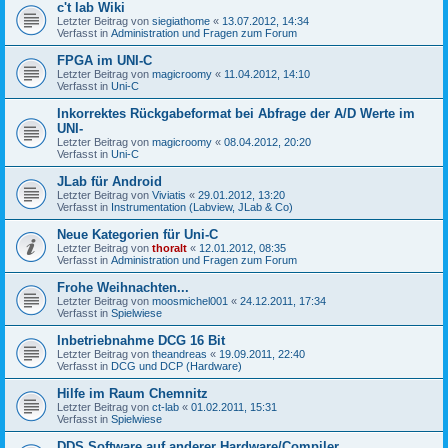
c't lab Wiki
Letzter Beitrag von
siegiathome
«
13.07.2012, 14:34
Verfasst in
Administration und Fragen zum Forum
FPGA im UNI-C
Letzter Beitrag von
magicroomy
«
11.04.2012, 14:10
Verfasst in
Uni-C
Inkorrektes Rückgabeformat bei Abfrage der A/D Werte im
UNI-
Letzter Beitrag von
magicroomy
«
08.04.2012, 20:20
Verfasst in
Uni-C
JLab für Android
Letzter Beitrag von
Viviatis
«
29.01.2012, 13:20
Verfasst in
Instrumentation (Labview, JLab & Co)
Neue Kategorien für Uni-C
Letzter Beitrag von
thoralt
«
12.01.2012, 08:35
Verfasst in
Administration und Fragen zum Forum
Frohe Weihnachten...
Letzter Beitrag von
moosmichel001
«
24.12.2011, 17:34
Verfasst in
Spielwiese
Inbetriebnahme DCG 16 Bit
Letzter Beitrag von
theandreas
«
19.09.2011, 22:40
Verfasst in
DCG und DCP (Hardware)
Hilfe im Raum Chemnitz
Letzter Beitrag von
ct-lab
«
01.02.2011, 15:31
Verfasst in
Spielwiese
DDS Software auf anderer Hardware/Compiler