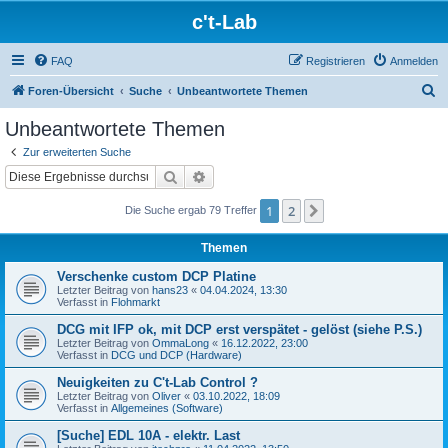
c't-Lab
FAQ
Registrieren
Anmelden
S
Foren-Übersicht
Suche
Unbeantwortete Themen
u
Unbeantwortete Themen
c
Zur erweiterten Suche
h
Suche
Erweiterte Suche
e
1
2
Nächste
Die Suche ergab 79 Treffer
Themen
Verschenke custom DCP Platine
Letzter Beitrag von
hans23
«
04.04.2024, 13:30
Verfasst in
Flohmarkt
DCG mit IFP ok, mit DCP erst verspätet - gelöst (siehe P.S.)
Letzter Beitrag von
OmmaLong
«
16.12.2022, 23:00
Verfasst in
DCG und DCP (Hardware)
Neuigkeiten zu C't-Lab Control ?
Letzter Beitrag von
Oliver
«
03.10.2022, 18:09
Verfasst in
Allgemeines (Software)
[Suche] EDL 10A - elektr. Last