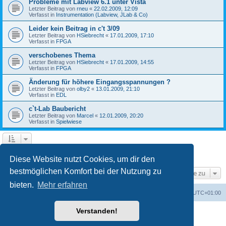
Probleme mit Labview 6.1 unter Vista
Letzter Beitrag von
rneu
«
22.02.2009, 12:09
Verfasst in
Instrumentation (Labview, JLab & Co)
Leider kein Beitrag in c't 3/09
Letzter Beitrag von
HSiebrecht
«
17.01.2009, 17:10
Verfasst in
FPGA
verschobenes Thema
Letzter Beitrag von
HSiebrecht
«
17.01.2009, 14:55
Verfasst in
FPGA
Änderung für höhere Eingangsspannungen ?
Letzter Beitrag von
olby2
«
13.01.2009, 21:10
Verfasst in
EDL
c`t-Lab Baubericht
Letzter Beitrag von
Marcel
«
12.01.2009, 20:20
Verfasst in
Spielwiese
1
2
Nächste
Die Suche ergab 79 Treffer
Diese Website nutzt Cookies, um dir den
bestmöglichen Komfort bei der Nutzung zu
Gehe zu
bieten.
Mehr erfahren
Foren-Übersicht
Alle Cookies löschen
Alle Zeiten sind
UTC+01:00
Verstanden!
Powered by
phpBB
® Forum Software © phpBB Limited
Deutsche Übersetzung durch
phpBB.de