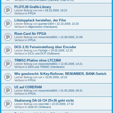
PLOTLIB Grafik-Library
Letzter Beitrag von
cm
«
28.10.2009, 19:23
Verfasst in
FPGA
Lötstopplack herstellen, der Film
Letzter Beitrag von
guenter1604
«
22.10.2009, 22:20
Verfasst in
Allgemeines (Hardware)
Riser-Card für FPGA
Letzter Beitrag von
moosmichel001
«
22.08.2009, 21:08
Verfasst in
FPGA
DCG 2.91 Feineinstellung über Encoder
Letzter Beitrag von
FlyHigh
«
24.05.2009, 12:15
Verfasst in
DCG und DCP (Software)
TRMSC-Platine ohne LTC1968
Letzter Beitrag von
moosmichel001
«
12.05.2009, 14:21
Verfasst in
DDS und TRMSC (Hardware)
Wie gewünscht: N-Key-Rollover, RENUMBER, BANK-Switch
Letzter Beitrag von
cm
«
10.05.2009, 14:10
Verfasst in
FPGA
U1 auf CORERAM
Letzter Beitrag von
moosmichel001
«
01.05.2009, 09:31
Verfasst in
FPGA
Skalierung DA-16 CH 25+26 geht nicht
Letzter Beitrag von
starchild
«
22.03.2009, 17:32
Verfasst in
ADA-IO (Software)