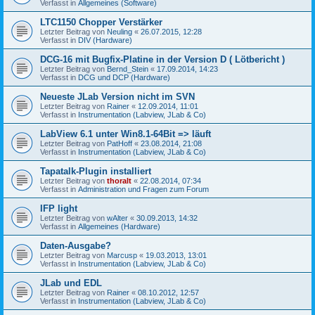
Verfasst in
Allgemeines (Software)
LTC1150 Chopper Verstärker
Letzter Beitrag von
Neuling
«
26.07.2015, 12:28
Verfasst in
DIV (Hardware)
DCG-16 mit Bugfix-Platine in der Version D ( Lötbericht )
Letzter Beitrag von
Bernd_Stein
«
17.09.2014, 14:23
Verfasst in
DCG und DCP (Hardware)
Neueste JLab Version nicht im SVN
Letzter Beitrag von
Rainer
«
12.09.2014, 11:01
Verfasst in
Instrumentation (Labview, JLab & Co)
LabView 6.1 unter Win8.1-64Bit => läuft
Letzter Beitrag von
PatHoff
«
23.08.2014, 21:08
Verfasst in
Instrumentation (Labview, JLab & Co)
Tapatalk-Plugin installiert
Letzter Beitrag von
thoralt
«
22.08.2014, 07:34
Verfasst in
Administration und Fragen zum Forum
IFP light
Letzter Beitrag von
wAlter
«
30.09.2013, 14:32
Verfasst in
Allgemeines (Hardware)
Daten-Ausgabe?
Letzter Beitrag von
Marcusp
«
19.03.2013, 13:01
Verfasst in
Instrumentation (Labview, JLab & Co)
JLab und EDL
Letzter Beitrag von
Rainer
«
08.10.2012, 12:57
Verfasst in
Instrumentation (Labview, JLab & Co)