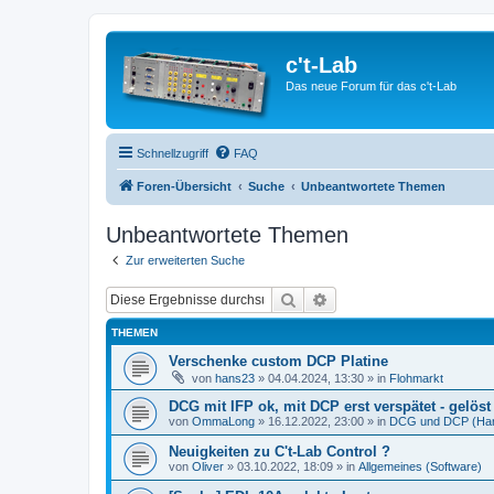
c't-Lab
Das neue Forum für das c't-Lab
Schnellzugriff
FAQ
Foren-Übersicht
Suche
Unbeantwortete Themen
Unbeantwortete Themen
Zur erweiterten Suche
Suche
Erweiterte Suche
THEMEN
Verschenke custom DCP Platine
von
hans23
»
04.04.2024, 13:30
» in
Flohmarkt
DCG mit IFP ok, mit DCP erst verspätet - gelöst 
von
OmmaLong
»
16.12.2022, 23:00
» in
DCG und DCP (Ha
Neuigkeiten zu C't-Lab Control ?
von
Oliver
»
03.10.2022, 18:09
» in
Allgemeines (Software)