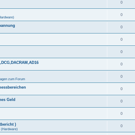
0
0
Hardware)
spannung
0
0
0
DDS,DCG,DACRAM,AD16
0
0
Fragen zum Forum
messbereichen
0
ines Geld
0
0
bericht )
0
(Hardware)