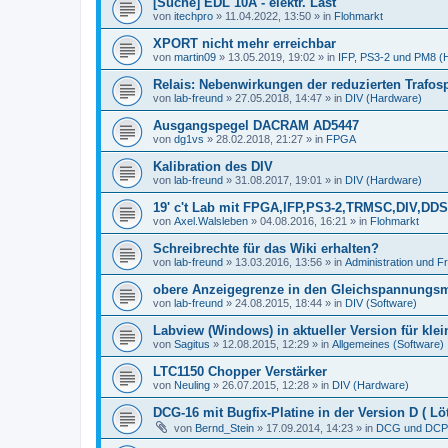
[Suche] EDL 10A - elektr. Last
von
itechpro
»
11.04.2022, 13:50
» in
Flohmarkt
XPORT nicht mehr erreichbar
von
martin09
»
13.05.2019, 19:02
» in
IFP, PS3-2 und PM8 (
Relais: Nebenwirkungen der reduzierten Trafo
von
lab-freund
»
27.05.2018, 14:47
» in
DIV (Hardware)
Ausgangspegel DACRAM AD5447
von
dg1vs
»
28.02.2018, 21:27
» in
FPGA
Kalibration des DIV
von
lab-freund
»
31.08.2017, 19:01
» in
DIV (Hardware)
19' c't Lab mit FPGA,IFP,PS3-2,TRMSC,DIV,
von
Axel.Walsleben
»
04.08.2016, 16:21
» in
Flohmarkt
Schreibrechte für das Wiki erhalten?
von
lab-freund
»
13.03.2016, 13:56
» in
Administration und 
obere Anzeigegrenze in den Gleichspannungs
von
lab-freund
»
24.08.2015, 18:44
» in
DIV (Software)
Labview (Windows) in aktueller Version für kle
von
Sagitus
»
12.08.2015, 12:29
» in
Allgemeines (Software)
LTC1150 Chopper Verstärker
von
Neuling
»
26.07.2015, 12:28
» in
DIV (Hardware)
DCG-16 mit Bugfix-Platine in der Version D ( Löt
von
Bernd_Stein
»
17.09.2014, 14:23
» in
DCG und DCP 