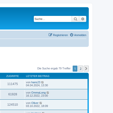
Suche
Erweiterte Suche
Registrieren
Anmelden
1
2
Nächste
Die Suche ergab 79 Treffer
ZUGRIFFE
LETZTER BEITRAG
von
hans23
111475
04.04.2024, 13:30
von
OmmaLong
61928
16.12.2022, 23:00
von
Oliver
124510
03.10.2022, 18:09