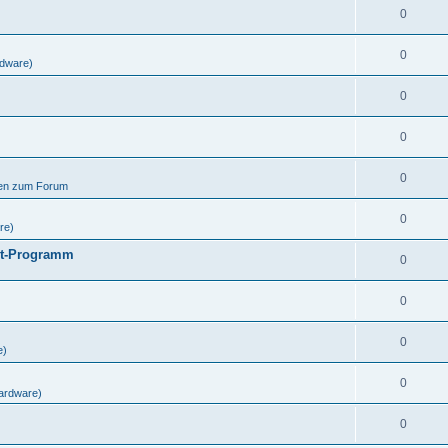
0
0
dware)
0
0
0
gen zum Forum
0
re)
ut-Programm
0
0
0
e)
0
ardware)
0