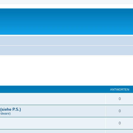
ANTWORTEN
0
(siehe P.S.)
0
rdware)
0