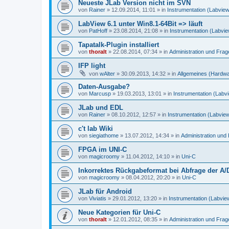
Neueste JLab Version nicht im SVN
von
Rainer
»
12.09.2014, 11:01
» in
Instrumentation (Labvie
LabView 6.1 unter Win8.1-64Bit => läuft
von
PatHoff
»
23.08.2014, 21:08
» in
Instrumentation (Labvi
Tapatalk-Plugin installiert
von
thoralt
»
22.08.2014, 07:34
» in
Administration und Fra
IFP light
von
wAlter
»
30.09.2013, 14:32
» in
Allgemeines (Hardw
Daten-Ausgabe?
von
Marcusp
»
19.03.2013, 13:01
» in
Instrumentation (Labv
JLab und EDL
von
Rainer
»
08.10.2012, 12:57
» in
Instrumentation (Labvie
c't lab Wiki
von
siegiathome
»
13.07.2012, 14:34
» in
Administration un
FPGA im UNI-C
von
magicroomy
»
11.04.2012, 14:10
» in
Uni-C
Inkorrektes Rückgabeformat bei Abfrage der A/
von
magicroomy
»
08.04.2012, 20:20
» in
Uni-C
JLab für Android
von
Viviatis
»
29.01.2012, 13:20
» in
Instrumentation (Labvie
Neue Kategorien für Uni-C
von
thoralt
»
12.01.2012, 08:35
» in
Administration und Fra