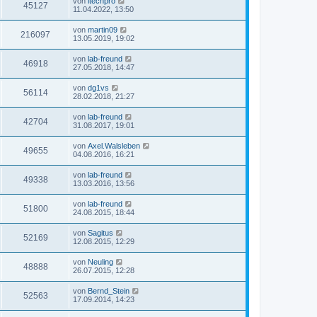
von
itechpro
45127
11.04.2022, 13:50
von
martin09
216097
13.05.2019, 19:02
von
lab-freund
46918
27.05.2018, 14:47
von
dg1vs
56114
28.02.2018, 21:27
von
lab-freund
42704
31.08.2017, 19:01
von
Axel.Walsleben
49655
04.08.2016, 16:21
von
lab-freund
49338
13.03.2016, 13:56
von
lab-freund
51800
24.08.2015, 18:44
von
Sagitus
52169
12.08.2015, 12:29
von
Neuling
48888
26.07.2015, 12:28
von
Bernd_Stein
52563
17.09.2014, 14:23