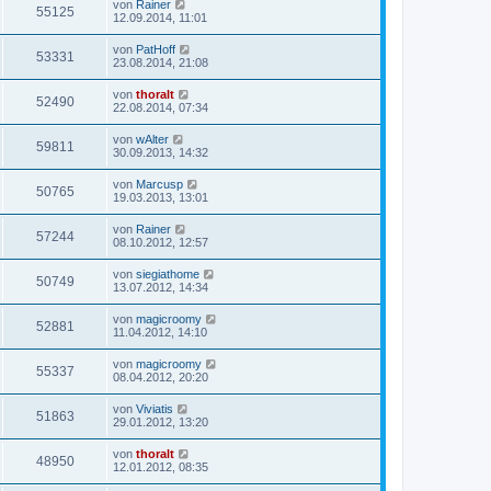
von
Rainer
55125
12.09.2014, 11:01
von
PatHoff
53331
23.08.2014, 21:08
von
thoralt
52490
22.08.2014, 07:34
von
wAlter
59811
30.09.2013, 14:32
von
Marcusp
50765
19.03.2013, 13:01
von
Rainer
57244
08.10.2012, 12:57
von
siegiathome
50749
13.07.2012, 14:34
von
magicroomy
52881
11.04.2012, 14:10
von
magicroomy
55337
08.04.2012, 20:20
von
Viviatis
51863
29.01.2012, 13:20
von
thoralt
48950
12.01.2012, 08:35