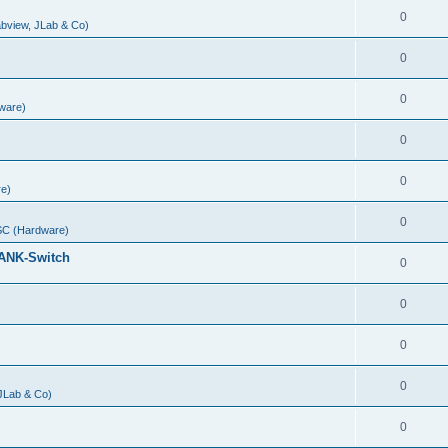
0
abview, JLab & Co)
0
0
ware)
0
0
e)
0
C (Hardware)
ANK-Switch
0
0
0
0
 JLab & Co)
0