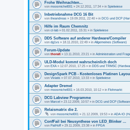
Frohe Weihnachten...
von
moosmichel001
»
24.12.2011, 17:34
» in
Spielwiese
Inbetriebnahme DCG 16 Bit
von
theandreas
»
19.09.2011, 22:40
» in
DCG und DCP (Har
Hilfe im Raum Chemnitz
von
ct-lab
»
01.02.2011, 15:31
» in
Spielwiese
DDS Software auf anderer Hardware/Compiler
von
dg1vs
»
18.11.2010, 22:49
» in
Allgemeines (Software)
Forum-Update
von
thoralt
»
13.11.2010, 23:21
» in
Administration und Fra
ULD-Modul kommt wahrscheinlich doch
von
EXA
»
12.07.2010, 17:25
» in
DDS und TRMSC (Hardwa
DesignSpark PCB - Kostenloses Platinen Layo
von
Viviatis
»
07.07.2010, 13:33
» in
Spielwiese
Adapter Dremel
von
moosmichel001
»
16.03.2010, 10:12
» in
Flohmarkt
DCG Labview Programme
von
Marcel
»
23.12.2009, 10:57
» in
DCG und DCP (Softwar
Relaismatrix die 2.
von
moosmichel001
»
21.12.2009, 19:53
» in
ADA-IO (H
ConfFail bei Neusynthese von LED_Blinker ...
von
PatHoff
»
29.11.2009, 23:38
» in
FPGA