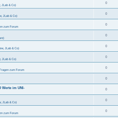
0
w, JLab & Co)
0
ew, JLab & Co)
0
gen zum Forum
0
are)
0
iew, JLab & Co)
0
w, JLab & Co)
0
d Fragen zum Forum
0
D Werte im UNI-
0
0
w, JLab & Co)
0
gen zum Forum