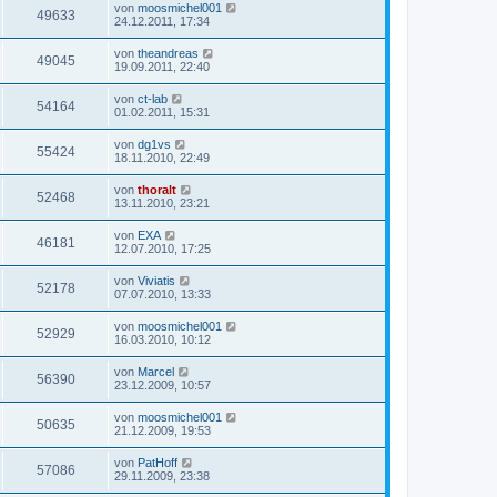
von
moosmichel001
49633
24.12.2011, 17:34
von
theandreas
49045
19.09.2011, 22:40
von
ct-lab
54164
01.02.2011, 15:31
von
dg1vs
55424
18.11.2010, 22:49
von
thoralt
52468
13.11.2010, 23:21
von
EXA
46181
12.07.2010, 17:25
von
Viviatis
52178
07.07.2010, 13:33
von
moosmichel001
52929
16.03.2010, 10:12
von
Marcel
56390
23.12.2009, 10:57
von
moosmichel001
50635
21.12.2009, 19:53
von
PatHoff
57086
29.11.2009, 23:38