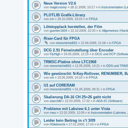
Neue Version V2.6
von
magicroomy
»
28.11.2009, 10:17
» in
Instrumentation (L
PLOTLIB Grafik-Library
von
cm
»
28.10.2009, 19:23
» in
FPGA
Lötstopplack herstellen, der Film
von
guenter1604
»
22.10.2009, 22:20
» in
Allgemeines (Hard
Riser-Card für FPGA
von
moosmichel001
»
22.08.2009, 21:08
» in
FPGA
DCG 2.91 Feineinstellung über Encoder
von
FlyHigh
»
24.05.2009, 12:15
» in
DCG und DCP (Softwar
TRMSC-Platine ohne LTC1968
von
moosmichel001
»
12.05.2009, 14:21
» in
DDS und TRMS
Wie gewünscht: N-Key-Rollover, RENUMBER, B
von
cm
»
10.05.2009, 14:10
» in
FPGA
U1 auf CORERAM
von
moosmichel001
»
01.05.2009, 09:31
» in
FPGA
Skalierung DA-16 CH 25+26 geht nicht
von
starchild
»
22.03.2009, 17:32
» in
ADA-IO (Software)
Probleme mit Labview 6.1 unter Vista
von
rneu
»
22.02.2009, 12:09
» in
Instrumentation (Labview,
Leider kein Beitrag in c't 3/09
von
HSiebrecht
»
17.01.2009, 17:10
» in
FPGA