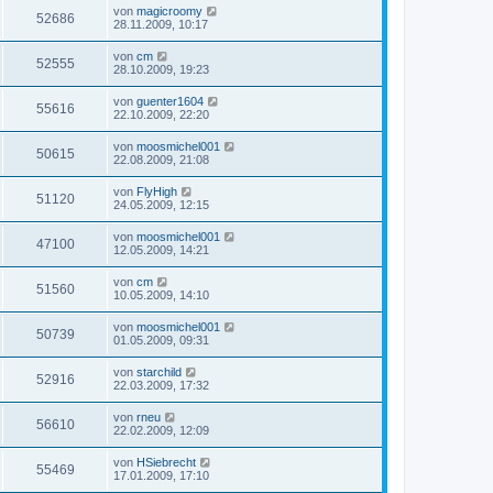
von
magicroomy
52686
28.11.2009, 10:17
von
cm
52555
28.10.2009, 19:23
von
guenter1604
55616
22.10.2009, 22:20
von
moosmichel001
50615
22.08.2009, 21:08
von
FlyHigh
51120
24.05.2009, 12:15
von
moosmichel001
47100
12.05.2009, 14:21
von
cm
51560
10.05.2009, 14:10
von
moosmichel001
50739
01.05.2009, 09:31
von
starchild
52916
22.03.2009, 17:32
von
rneu
56610
22.02.2009, 12:09
von
HSiebrecht
55469
17.01.2009, 17:10