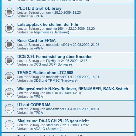
PLOTLIB Grafik-Library
Letzter Beitrag von
cm
«
28.10.2009, 19:23
Verfasst in
FPGA
Lötstopplack herstellen, der Film
Letzter Beitrag von
guenter1604
«
22.10.2009, 22:20
Verfasst in
Allgemeines (Hardware)
Riser-Card für FPGA
Letzter Beitrag von
moosmichel001
«
22.08.2009, 21:08
Verfasst in
FPGA
DCG 2.91 Feineinstellung über Encoder
Letzter Beitrag von
FlyHigh
«
24.05.2009, 12:15
Verfasst in
DCG und DCP (Software)
TRMSC-Platine ohne LTC1968
Letzter Beitrag von
moosmichel001
«
12.05.2009, 14:21
Verfasst in
DDS und TRMSC (Hardware)
Wie gewünscht: N-Key-Rollover, RENUMBER, BANK-Switch
Letzter Beitrag von
cm
«
10.05.2009, 14:10
Verfasst in
FPGA
U1 auf CORERAM
Letzter Beitrag von
moosmichel001
«
01.05.2009, 09:31
Verfasst in
FPGA
Skalierung DA-16 CH 25+26 geht nicht
Letzter Beitrag von
starchild
«
22.03.2009, 17:32
Verfasst in
ADA-IO (Software)