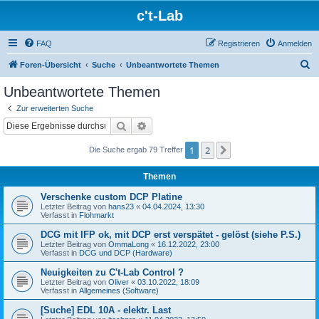
c't-Lab
FAQ
Registrieren
Anmelden
S
Foren-Übersicht
Suche
Unbeantwortete Themen
u
Unbeantwortete Themen
c
Zur erweiterten Suche
h
Suche
Erweiterte Suche
e
1
2
Nächste
Die Suche ergab 79 Treffer
Themen
Verschenke custom DCP Platine
Letzter Beitrag von
hans23
«
04.04.2024, 13:30
Verfasst in
Flohmarkt
DCG mit IFP ok, mit DCP erst verspätet - gelöst (siehe P.S.)
Letzter Beitrag von
OmmaLong
«
16.12.2022, 23:00
Verfasst in
DCG und DCP (Hardware)
Neuigkeiten zu C't-Lab Control ?
Letzter Beitrag von
Oliver
«
03.10.2022, 18:09
Verfasst in
Allgemeines (Software)
[Suche] EDL 10A - elektr. Last