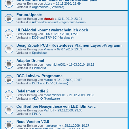
Letzter Beitrag von
dg1vs
«
18.11.2010, 22:49
Verfasst in
Allgemeines (Software)
Forum-Update
Letzter Beitrag von
thoralt
«
13.11.2010, 23:21
Verfasst in
Administration und Fragen zum Forum
ULD-Modul kommt wahrscheinlich doch
Letzter Beitrag von
EXA
«
12.07.2010, 17:25
Verfasst in
DDS und TRMSC (Hardware)
DesignSpark PCB - Kostenloses Platinen Layout-Programm
Letzter Beitrag von
Viviatis
«
07.07.2010, 13:33
Verfasst in
Spielwiese
Adapter Dremel
Letzter Beitrag von
moosmichel001
«
16.03.2010, 10:12
Verfasst in
Flohmarkt
DCG Labview Programme
Letzter Beitrag von
Marcel
«
23.12.2009, 10:57
Verfasst in
DCG und DCP (Software)
Relaismatrix die 2.
Letzter Beitrag von
moosmichel001
«
21.12.2009, 19:53
Verfasst in
ADA-IO (Hardware)
ConfFail bei Neusynthese von LED_Blinker ...
Letzter Beitrag von
PatHoff
«
29.11.2009, 23:38
Verfasst in
FPGA
Neue Version V2.6
Letzter Beitrag von
magicroomy
«
28.11.2009, 10:17
Verfasst in
Instrumentation (Labview, JLab & Co)