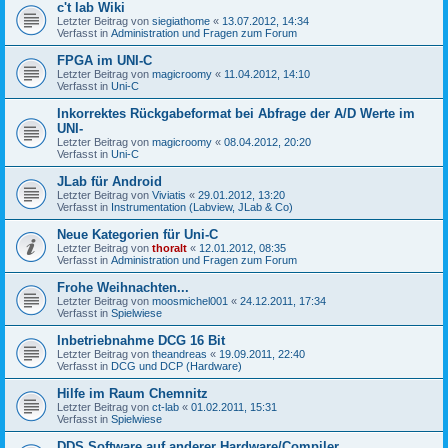
c't lab Wiki
Letzter Beitrag von
siegiathome
«
13.07.2012, 14:34
Verfasst in
Administration und Fragen zum Forum
FPGA im UNI-C
Letzter Beitrag von
magicroomy
«
11.04.2012, 14:10
Verfasst in
Uni-C
Inkorrektes Rückgabeformat bei Abfrage der A/D Werte im
UNI-
Letzter Beitrag von
magicroomy
«
08.04.2012, 20:20
Verfasst in
Uni-C
JLab für Android
Letzter Beitrag von
Viviatis
«
29.01.2012, 13:20
Verfasst in
Instrumentation (Labview, JLab & Co)
Neue Kategorien für Uni-C
Letzter Beitrag von
thoralt
«
12.01.2012, 08:35
Verfasst in
Administration und Fragen zum Forum
Frohe Weihnachten...
Letzter Beitrag von
moosmichel001
«
24.12.2011, 17:34
Verfasst in
Spielwiese
Inbetriebnahme DCG 16 Bit
Letzter Beitrag von
theandreas
«
19.09.2011, 22:40
Verfasst in
DCG und DCP (Hardware)
Hilfe im Raum Chemnitz
Letzter Beitrag von
ct-lab
«
01.02.2011, 15:31
Verfasst in
Spielwiese
DDS Software auf anderer Hardware/Compiler