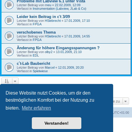
Probleme mit Labview 6.1 unter Vista
Letzter Beitrag von
rneu
«
22.02.2009, 12:09
Verfasst in
Instrumentation (Labview, JLab & Co)
Leider kein Beitrag in c't 3/09
Letzter Beitrag von
HSiebrecht
«
17.01.2009, 17:10
Verfasst in
FPGA
verschobenes Thema
Letzter Beitrag von
HSiebrecht
«
17.01.2009, 14:55
Verfasst in
FPGA
Änderung für höhere Eingangsspannungen ?
Letzter Beitrag von
olby2
«
13.01.2009, 21:10
Verfasst in
EDL
c`t-Lab Baubericht
Letzter Beitrag von
Marcel
«
12.01.2009, 20:20
Verfasst in
Spielwiese
1
2
Nächste
Die Suche ergab 79 Treffer
Diese Website nutzt Cookies, um dir den
bestmöglichen Komfort bei der Nutzung zu
Gehe zu
bieten.
Mehr erfahren
Foren-Übersicht
Alle Cookies löschen
Alle Zeiten sind
UTC+01:00
Verstanden!
Powered by
phpBB
® Forum Software © phpBB Limited
Deutsche Übersetzung durch
phpBB.de