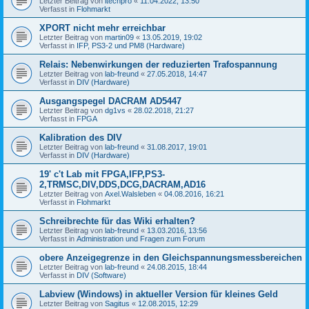
Letzter Beitrag von
itechpro
«
11.04.2022, 13:50
Verfasst in
Flohmarkt
XPORT nicht mehr erreichbar
Letzter Beitrag von
martin09
«
13.05.2019, 19:02
Verfasst in
IFP, PS3-2 und PM8 (Hardware)
Relais: Nebenwirkungen der reduzierten Trafospannung
Letzter Beitrag von
lab-freund
«
27.05.2018, 14:47
Verfasst in
DIV (Hardware)
Ausgangspegel DACRAM AD5447
Letzter Beitrag von
dg1vs
«
28.02.2018, 21:27
Verfasst in
FPGA
Kalibration des DIV
Letzter Beitrag von
lab-freund
«
31.08.2017, 19:01
Verfasst in
DIV (Hardware)
19' c't Lab mit FPGA,IFP,PS3-
2,TRMSC,DIV,DDS,DCG,DACRAM,AD16
Letzter Beitrag von
Axel.Walsleben
«
04.08.2016, 16:21
Verfasst in
Flohmarkt
Schreibrechte für das Wiki erhalten?
Letzter Beitrag von
lab-freund
«
13.03.2016, 13:56
Verfasst in
Administration und Fragen zum Forum
obere Anzeigegrenze in den Gleichspannungsmessbereichen
Letzter Beitrag von
lab-freund
«
24.08.2015, 18:44
Verfasst in
DIV (Software)
Labview (Windows) in aktueller Version für kleines Geld
Letzter Beitrag von
Sagitus
«
12.08.2015, 12:29