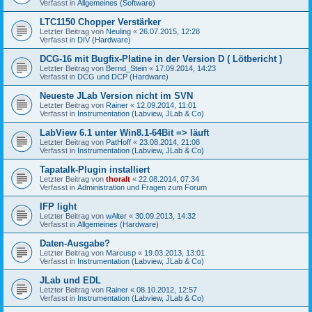
Verfasst in
Allgemeines (Software)
LTC1150 Chopper Verstärker
Letzter Beitrag von
Neuling
«
26.07.2015, 12:28
Verfasst in
DIV (Hardware)
DCG-16 mit Bugfix-Platine in der Version D ( Lötbericht )
Letzter Beitrag von
Bernd_Stein
«
17.09.2014, 14:23
Verfasst in
DCG und DCP (Hardware)
Neueste JLab Version nicht im SVN
Letzter Beitrag von
Rainer
«
12.09.2014, 11:01
Verfasst in
Instrumentation (Labview, JLab & Co)
LabView 6.1 unter Win8.1-64Bit => läuft
Letzter Beitrag von
PatHoff
«
23.08.2014, 21:08
Verfasst in
Instrumentation (Labview, JLab & Co)
Tapatalk-Plugin installiert
Letzter Beitrag von
thoralt
«
22.08.2014, 07:34
Verfasst in
Administration und Fragen zum Forum
IFP light
Letzter Beitrag von
wAlter
«
30.09.2013, 14:32
Verfasst in
Allgemeines (Hardware)
Daten-Ausgabe?
Letzter Beitrag von
Marcusp
«
19.03.2013, 13:01
Verfasst in
Instrumentation (Labview, JLab & Co)
JLab und EDL
Letzter Beitrag von
Rainer
«
08.10.2012, 12:57
Verfasst in
Instrumentation (Labview, JLab & Co)