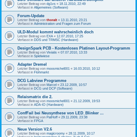
Letzter Beitrag von
dg1vs
«
18.11.2010, 22:49
Verfasst in
Allgemeines (Software)
Forum-Update
Letzter Beitrag von
thoralt
«
13.11.2010, 23:21
Verfasst in
Administration und Fragen zum Forum
ULD-Modul kommt wahrscheinlich doch
Letzter Beitrag von
EXA
«
12.07.2010, 17:25
Verfasst in
DDS und TRMSC (Hardware)
DesignSpark PCB - Kostenloses Platinen Layout-Programm
Letzter Beitrag von
Viviatis
«
07.07.2010, 13:33
Verfasst in
Spielwiese
Adapter Dremel
Letzter Beitrag von
moosmichel001
«
16.03.2010, 10:12
Verfasst in
Flohmarkt
DCG Labview Programme
Letzter Beitrag von
Marcel
«
23.12.2009, 10:57
Verfasst in
DCG und DCP (Software)
Relaismatrix die 2.
Letzter Beitrag von
moosmichel001
«
21.12.2009, 19:53
Verfasst in
ADA-IO (Hardware)
ConfFail bei Neusynthese von LED_Blinker ...
Letzter Beitrag von
PatHoff
«
29.11.2009, 23:38
Verfasst in
FPGA
Neue Version V2.6
Letzter Beitrag von
magicroomy
«
28.11.2009, 10:17
Verfasst in
Instrumentation (Labview, JLab & Co)