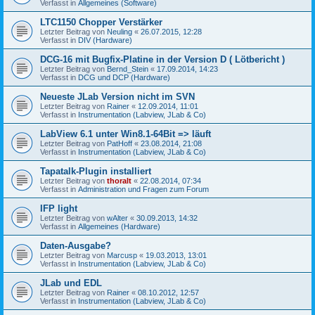
Verfasst in
Allgemeines (Software)
LTC1150 Chopper Verstärker
Letzter Beitrag von
Neuling
«
26.07.2015, 12:28
Verfasst in
DIV (Hardware)
DCG-16 mit Bugfix-Platine in der Version D ( Lötbericht )
Letzter Beitrag von
Bernd_Stein
«
17.09.2014, 14:23
Verfasst in
DCG und DCP (Hardware)
Neueste JLab Version nicht im SVN
Letzter Beitrag von
Rainer
«
12.09.2014, 11:01
Verfasst in
Instrumentation (Labview, JLab & Co)
LabView 6.1 unter Win8.1-64Bit => läuft
Letzter Beitrag von
PatHoff
«
23.08.2014, 21:08
Verfasst in
Instrumentation (Labview, JLab & Co)
Tapatalk-Plugin installiert
Letzter Beitrag von
thoralt
«
22.08.2014, 07:34
Verfasst in
Administration und Fragen zum Forum
IFP light
Letzter Beitrag von
wAlter
«
30.09.2013, 14:32
Verfasst in
Allgemeines (Hardware)
Daten-Ausgabe?
Letzter Beitrag von
Marcusp
«
19.03.2013, 13:01
Verfasst in
Instrumentation (Labview, JLab & Co)
JLab und EDL
Letzter Beitrag von
Rainer
«
08.10.2012, 12:57
Verfasst in
Instrumentation (Labview, JLab & Co)