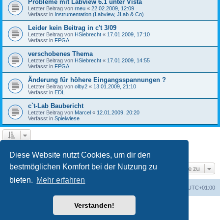
Probleme mit Labview 6.1 unter Vista
Letzter Beitrag von
rneu
«
22.02.2009, 12:09
Verfasst in
Instrumentation (Labview, JLab & Co)
Leider kein Beitrag in c't 3/09
Letzter Beitrag von
HSiebrecht
«
17.01.2009, 17:10
Verfasst in
FPGA
verschobenes Thema
Letzter Beitrag von
HSiebrecht
«
17.01.2009, 14:55
Verfasst in
FPGA
Änderung für höhere Eingangsspannungen ?
Letzter Beitrag von
olby2
«
13.01.2009, 21:10
Verfasst in
EDL
c`t-Lab Baubericht
Letzter Beitrag von
Marcel
«
12.01.2009, 20:20
Verfasst in
Spielwiese
1
2
Nächste
Die Suche ergab 79 Treffer
Diese Website nutzt Cookies, um dir den
bestmöglichen Komfort bei der Nutzung zu
Gehe zu
bieten.
Mehr erfahren
Foren-Übersicht
Alle Cookies löschen
Alle Zeiten sind
UTC+01:00
Verstanden!
Powered by
phpBB
® Forum Software © phpBB Limited
Deutsche Übersetzung durch
phpBB.de