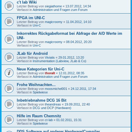
c't lab Wiki
Letzter Beitrag von
siegiathome
«
13.07.2012, 14:34
Verfasst in
Administration und Fragen zum Forum
FPGA im UNI-C
Letzter Beitrag von
magicroomy
«
11.04.2012, 14:10
Verfasst in
Uni-C
Inkorrektes Rückgabeformat bei Abfrage der A/D Werte im
UNI-
Letzter Beitrag von
magicroomy
«
08.04.2012, 20:20
Verfasst in
Uni-C
JLab für Android
Letzter Beitrag von
Viviatis
«
29.01.2012, 13:20
Verfasst in
Instrumentation (Labview, JLab & Co)
Neue Kategorien für Uni-C
Letzter Beitrag von
thoralt
«
12.01.2012, 08:35
Verfasst in
Administration und Fragen zum Forum
Frohe Weihnachten...
Letzter Beitrag von
moosmichel001
«
24.12.2011, 17:34
Verfasst in
Spielwiese
Inbetriebnahme DCG 16 Bit
Letzter Beitrag von
theandreas
«
19.09.2011, 22:40
Verfasst in
DCG und DCP (Hardware)
Hilfe im Raum Chemnitz
Letzter Beitrag von
ct-lab
«
01.02.2011, 15:31
Verfasst in
Spielwiese
DDS Software auf anderer Hardware/Compiler