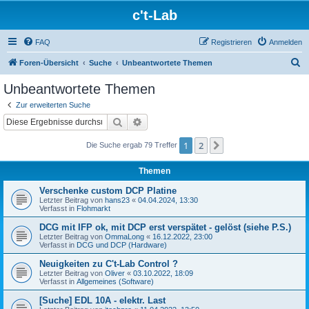
c't-Lab
FAQ
Registrieren
Anmelden
S
Foren-Übersicht
Suche
Unbeantwortete Themen
u
Unbeantwortete Themen
c
Zur erweiterten Suche
h
Suche
Erweiterte Suche
e
1
2
Nächste
Die Suche ergab 79 Treffer
Themen
Verschenke custom DCP Platine
Letzter Beitrag von
hans23
«
04.04.2024, 13:30
Verfasst in
Flohmarkt
DCG mit IFP ok, mit DCP erst verspätet - gelöst (siehe P.S.)
Letzter Beitrag von
OmmaLong
«
16.12.2022, 23:00
Verfasst in
DCG und DCP (Hardware)
Neuigkeiten zu C't-Lab Control ?
Letzter Beitrag von
Oliver
«
03.10.2022, 18:09
Verfasst in
Allgemeines (Software)
[Suche] EDL 10A - elektr. Last