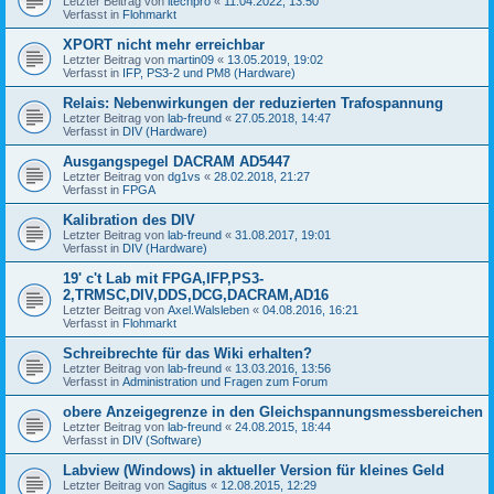
Letzter Beitrag von
itechpro
«
11.04.2022, 13:50
Verfasst in
Flohmarkt
XPORT nicht mehr erreichbar
Letzter Beitrag von
martin09
«
13.05.2019, 19:02
Verfasst in
IFP, PS3-2 und PM8 (Hardware)
Relais: Nebenwirkungen der reduzierten Trafospannung
Letzter Beitrag von
lab-freund
«
27.05.2018, 14:47
Verfasst in
DIV (Hardware)
Ausgangspegel DACRAM AD5447
Letzter Beitrag von
dg1vs
«
28.02.2018, 21:27
Verfasst in
FPGA
Kalibration des DIV
Letzter Beitrag von
lab-freund
«
31.08.2017, 19:01
Verfasst in
DIV (Hardware)
19' c't Lab mit FPGA,IFP,PS3-
2,TRMSC,DIV,DDS,DCG,DACRAM,AD16
Letzter Beitrag von
Axel.Walsleben
«
04.08.2016, 16:21
Verfasst in
Flohmarkt
Schreibrechte für das Wiki erhalten?
Letzter Beitrag von
lab-freund
«
13.03.2016, 13:56
Verfasst in
Administration und Fragen zum Forum
obere Anzeigegrenze in den Gleichspannungsmessbereichen
Letzter Beitrag von
lab-freund
«
24.08.2015, 18:44
Verfasst in
DIV (Software)
Labview (Windows) in aktueller Version für kleines Geld
Letzter Beitrag von
Sagitus
«
12.08.2015, 12:29