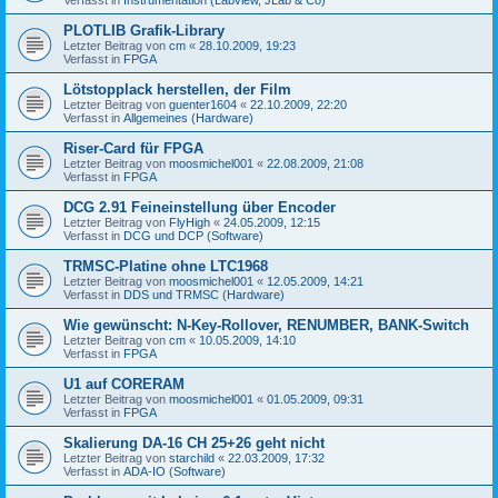
PLOTLIB Grafik-Library
Letzter Beitrag von
cm
«
28.10.2009, 19:23
Verfasst in
FPGA
Lötstopplack herstellen, der Film
Letzter Beitrag von
guenter1604
«
22.10.2009, 22:20
Verfasst in
Allgemeines (Hardware)
Riser-Card für FPGA
Letzter Beitrag von
moosmichel001
«
22.08.2009, 21:08
Verfasst in
FPGA
DCG 2.91 Feineinstellung über Encoder
Letzter Beitrag von
FlyHigh
«
24.05.2009, 12:15
Verfasst in
DCG und DCP (Software)
TRMSC-Platine ohne LTC1968
Letzter Beitrag von
moosmichel001
«
12.05.2009, 14:21
Verfasst in
DDS und TRMSC (Hardware)
Wie gewünscht: N-Key-Rollover, RENUMBER, BANK-Switch
Letzter Beitrag von
cm
«
10.05.2009, 14:10
Verfasst in
FPGA
U1 auf CORERAM
Letzter Beitrag von
moosmichel001
«
01.05.2009, 09:31
Verfasst in
FPGA
Skalierung DA-16 CH 25+26 geht nicht
Letzter Beitrag von
starchild
«
22.03.2009, 17:32
Verfasst in
ADA-IO (Software)