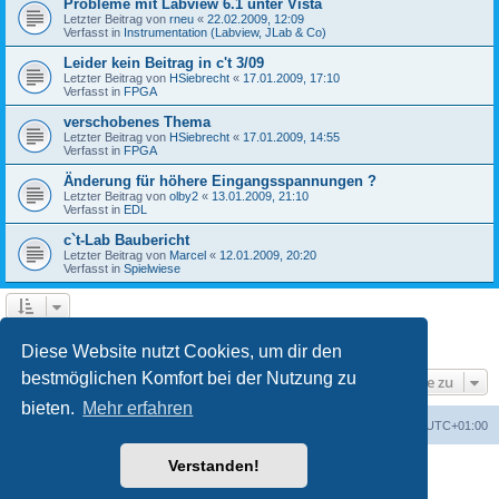
Probleme mit Labview 6.1 unter Vista
Letzter Beitrag von
rneu
«
22.02.2009, 12:09
Verfasst in
Instrumentation (Labview, JLab & Co)
Leider kein Beitrag in c't 3/09
Letzter Beitrag von
HSiebrecht
«
17.01.2009, 17:10
Verfasst in
FPGA
verschobenes Thema
Letzter Beitrag von
HSiebrecht
«
17.01.2009, 14:55
Verfasst in
FPGA
Änderung für höhere Eingangsspannungen ?
Letzter Beitrag von
olby2
«
13.01.2009, 21:10
Verfasst in
EDL
c`t-Lab Baubericht
Letzter Beitrag von
Marcel
«
12.01.2009, 20:20
Verfasst in
Spielwiese
1
2
Nächste
Die Suche ergab 79 Treffer
Diese Website nutzt Cookies, um dir den
bestmöglichen Komfort bei der Nutzung zu
Gehe zu
bieten.
Mehr erfahren
Foren-Übersicht
Alle Cookies löschen
Alle Zeiten sind
UTC+01:00
Verstanden!
Powered by
phpBB
® Forum Software © phpBB Limited
Deutsche Übersetzung durch
phpBB.de