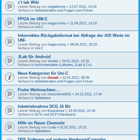
c't lab Wiki
Letzter Beitrag von
siegiathome
«
13.07.2012, 14:34
Verfasst in
Administration und Fragen zum Forum
FPGA im UNI-C
Letzter Beitrag von
magicroomy
«
11.04.2012, 14:10
Verfasst in
Uni-C
Inkorrektes Rückgabeformat bei Abfrage der A/D Werte im
UNI-
Letzter Beitrag von
magicroomy
«
08.04.2012, 20:20
Verfasst in
Uni-C
JLab für Android
Letzter Beitrag von
Viviatis
«
29.01.2012, 13:20
Verfasst in
Instrumentation (Labview, JLab & Co)
Neue Kategorien für Uni-C
Letzter Beitrag von
thoralt
«
12.01.2012, 08:35
Verfasst in
Administration und Fragen zum Forum
Frohe Weihnachten...
Letzter Beitrag von
moosmichel001
«
24.12.2011, 17:34
Verfasst in
Spielwiese
Inbetriebnahme DCG 16 Bit
Letzter Beitrag von
theandreas
«
19.09.2011, 22:40
Verfasst in
DCG und DCP (Hardware)
Hilfe im Raum Chemnitz
Letzter Beitrag von
ct-lab
«
01.02.2011, 15:31
Verfasst in
Spielwiese
DDS Software auf anderer Hardware/Compiler