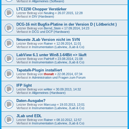
Verfasst in
Allgemeines (Software)
LTC1150 Chopper Verstärker
Letzter Beitrag von
Neuling
«
26.07.2015, 12:28
Verfasst in
DIV (Hardware)
DCG-16 mit Bugfix-Platine in der Version D ( Lötbericht )
Letzter Beitrag von
Bernd_Stein
«
17.09.2014, 14:23
Verfasst in
DCG und DCP (Hardware)
Neueste JLab Version nicht im SVN
Letzter Beitrag von
Rainer
«
12.09.2014, 11:01
Verfasst in
Instrumentation (Labview, JLab & Co)
LabView 6.1 unter Win8.1-64Bit => läuft
Letzter Beitrag von
PatHoff
«
23.08.2014, 21:08
Verfasst in
Instrumentation (Labview, JLab & Co)
Tapatalk-Plugin installiert
Letzter Beitrag von
thoralt
«
22.08.2014, 07:34
Verfasst in
Administration und Fragen zum Forum
IFP light
Letzter Beitrag von
wAlter
«
30.09.2013, 14:32
Verfasst in
Allgemeines (Hardware)
Daten-Ausgabe?
Letzter Beitrag von
Marcusp
«
19.03.2013, 13:01
Verfasst in
Instrumentation (Labview, JLab & Co)
JLab und EDL
Letzter Beitrag von
Rainer
«
08.10.2012, 12:57
Verfasst in
Instrumentation (Labview, JLab & Co)