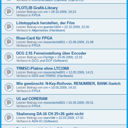
PLOTLIB Grafik-Library
Letzter Beitrag von
cm
«
28.10.2009, 19:23
Verfasst in
FPGA
Lötstopplack herstellen, der Film
Letzter Beitrag von
guenter1604
«
22.10.2009, 22:20
Verfasst in
Allgemeines (Hardware)
Riser-Card für FPGA
Letzter Beitrag von
moosmichel001
«
22.08.2009, 21:08
Verfasst in
FPGA
DCG 2.91 Feineinstellung über Encoder
Letzter Beitrag von
FlyHigh
«
24.05.2009, 12:15
Verfasst in
DCG und DCP (Software)
TRMSC-Platine ohne LTC1968
Letzter Beitrag von
moosmichel001
«
12.05.2009, 14:21
Verfasst in
DDS und TRMSC (Hardware)
Wie gewünscht: N-Key-Rollover, RENUMBER, BANK-Switch
Letzter Beitrag von
cm
«
10.05.2009, 14:10
Verfasst in
FPGA
U1 auf CORERAM
Letzter Beitrag von
moosmichel001
«
01.05.2009, 09:31
Verfasst in
FPGA
Skalierung DA-16 CH 25+26 geht nicht
Letzter Beitrag von
starchild
«
22.03.2009, 17:32
Verfasst in
ADA-IO (Software)