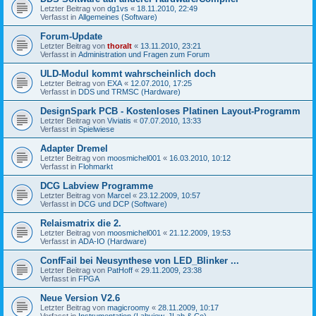
Letzter Beitrag von
dg1vs
«
18.11.2010, 22:49
Verfasst in
Allgemeines (Software)
Forum-Update
Letzter Beitrag von
thoralt
«
13.11.2010, 23:21
Verfasst in
Administration und Fragen zum Forum
ULD-Modul kommt wahrscheinlich doch
Letzter Beitrag von
EXA
«
12.07.2010, 17:25
Verfasst in
DDS und TRMSC (Hardware)
DesignSpark PCB - Kostenloses Platinen Layout-Programm
Letzter Beitrag von
Viviatis
«
07.07.2010, 13:33
Verfasst in
Spielwiese
Adapter Dremel
Letzter Beitrag von
moosmichel001
«
16.03.2010, 10:12
Verfasst in
Flohmarkt
DCG Labview Programme
Letzter Beitrag von
Marcel
«
23.12.2009, 10:57
Verfasst in
DCG und DCP (Software)
Relaismatrix die 2.
Letzter Beitrag von
moosmichel001
«
21.12.2009, 19:53
Verfasst in
ADA-IO (Hardware)
ConfFail bei Neusynthese von LED_Blinker ...
Letzter Beitrag von
PatHoff
«
29.11.2009, 23:38
Verfasst in
FPGA
Neue Version V2.6
Letzter Beitrag von
magicroomy
«
28.11.2009, 10:17
Verfasst in
Instrumentation (Labview, JLab & Co)