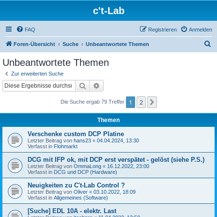
c't-Lab
FAQ
Registrieren
Anmelden
S
Foren-Übersicht
Suche
Unbeantwortete Themen
u
Unbeantwortete Themen
c
Zur erweiterten Suche
h
Suche
Erweiterte Suche
e
1
2
Nächste
Die Suche ergab 79 Treffer
Themen
Verschenke custom DCP Platine
Letzter Beitrag von
hans23
«
04.04.2024, 13:30
Verfasst in
Flohmarkt
DCG mit IFP ok, mit DCP erst verspätet - gelöst (siehe P.S.)
Letzter Beitrag von
OmmaLong
«
16.12.2022, 23:00
Verfasst in
DCG und DCP (Hardware)
Neuigkeiten zu C't-Lab Control ?
Letzter Beitrag von
Oliver
«
03.10.2022, 18:09
Verfasst in
Allgemeines (Software)
[Suche] EDL 10A - elektr. Last