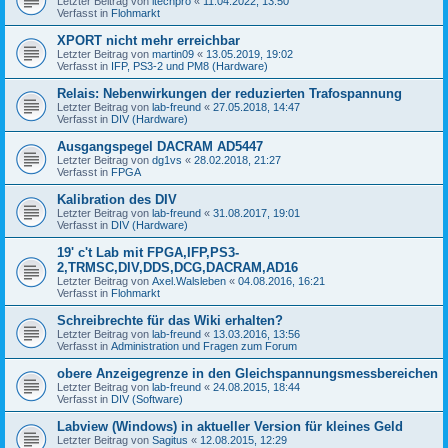
Letzter Beitrag von
itechpro
«
11.04.2022, 13:50
Verfasst in
Flohmarkt
XPORT nicht mehr erreichbar
Letzter Beitrag von
martin09
«
13.05.2019, 19:02
Verfasst in
IFP, PS3-2 und PM8 (Hardware)
Relais: Nebenwirkungen der reduzierten Trafospannung
Letzter Beitrag von
lab-freund
«
27.05.2018, 14:47
Verfasst in
DIV (Hardware)
Ausgangspegel DACRAM AD5447
Letzter Beitrag von
dg1vs
«
28.02.2018, 21:27
Verfasst in
FPGA
Kalibration des DIV
Letzter Beitrag von
lab-freund
«
31.08.2017, 19:01
Verfasst in
DIV (Hardware)
19' c't Lab mit FPGA,IFP,PS3-
2,TRMSC,DIV,DDS,DCG,DACRAM,AD16
Letzter Beitrag von
Axel.Walsleben
«
04.08.2016, 16:21
Verfasst in
Flohmarkt
Schreibrechte für das Wiki erhalten?
Letzter Beitrag von
lab-freund
«
13.03.2016, 13:56
Verfasst in
Administration und Fragen zum Forum
obere Anzeigegrenze in den Gleichspannungsmessbereichen
Letzter Beitrag von
lab-freund
«
24.08.2015, 18:44
Verfasst in
DIV (Software)
Labview (Windows) in aktueller Version für kleines Geld
Letzter Beitrag von
Sagitus
«
12.08.2015, 12:29