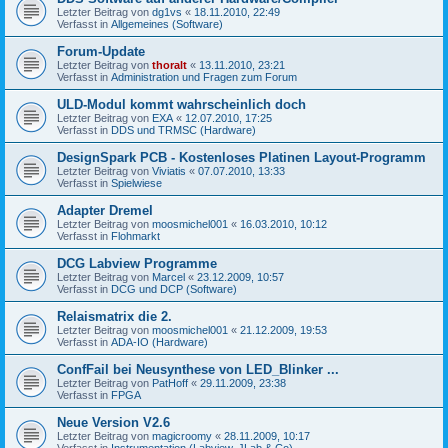
Letzter Beitrag von
dg1vs
«
18.11.2010, 22:49
Verfasst in
Allgemeines (Software)
Forum-Update
Letzter Beitrag von
thoralt
«
13.11.2010, 23:21
Verfasst in
Administration und Fragen zum Forum
ULD-Modul kommt wahrscheinlich doch
Letzter Beitrag von
EXA
«
12.07.2010, 17:25
Verfasst in
DDS und TRMSC (Hardware)
DesignSpark PCB - Kostenloses Platinen Layout-Programm
Letzter Beitrag von
Viviatis
«
07.07.2010, 13:33
Verfasst in
Spielwiese
Adapter Dremel
Letzter Beitrag von
moosmichel001
«
16.03.2010, 10:12
Verfasst in
Flohmarkt
DCG Labview Programme
Letzter Beitrag von
Marcel
«
23.12.2009, 10:57
Verfasst in
DCG und DCP (Software)
Relaismatrix die 2.
Letzter Beitrag von
moosmichel001
«
21.12.2009, 19:53
Verfasst in
ADA-IO (Hardware)
ConfFail bei Neusynthese von LED_Blinker ...
Letzter Beitrag von
PatHoff
«
29.11.2009, 23:38
Verfasst in
FPGA
Neue Version V2.6
Letzter Beitrag von
magicroomy
«
28.11.2009, 10:17
Verfasst in
Instrumentation (Labview, JLab & Co)