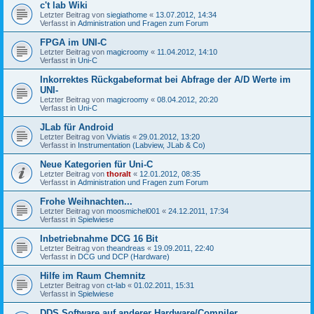
c't lab Wiki
Letzter Beitrag von
siegiathome
«
13.07.2012, 14:34
Verfasst in
Administration und Fragen zum Forum
FPGA im UNI-C
Letzter Beitrag von
magicroomy
«
11.04.2012, 14:10
Verfasst in
Uni-C
Inkorrektes Rückgabeformat bei Abfrage der A/D Werte im
UNI-
Letzter Beitrag von
magicroomy
«
08.04.2012, 20:20
Verfasst in
Uni-C
JLab für Android
Letzter Beitrag von
Viviatis
«
29.01.2012, 13:20
Verfasst in
Instrumentation (Labview, JLab & Co)
Neue Kategorien für Uni-C
Letzter Beitrag von
thoralt
«
12.01.2012, 08:35
Verfasst in
Administration und Fragen zum Forum
Frohe Weihnachten...
Letzter Beitrag von
moosmichel001
«
24.12.2011, 17:34
Verfasst in
Spielwiese
Inbetriebnahme DCG 16 Bit
Letzter Beitrag von
theandreas
«
19.09.2011, 22:40
Verfasst in
DCG und DCP (Hardware)
Hilfe im Raum Chemnitz
Letzter Beitrag von
ct-lab
«
01.02.2011, 15:31
Verfasst in
Spielwiese
DDS Software auf anderer Hardware/Compiler