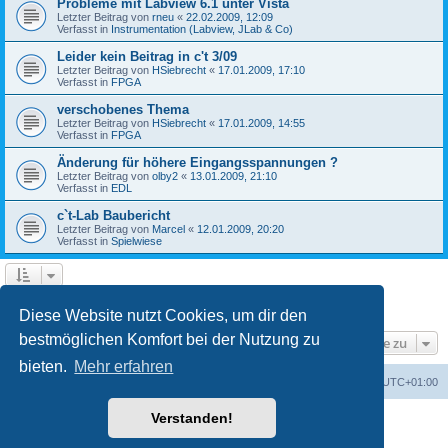
Probleme mit Labview 6.1 unter Vista
Letzter Beitrag von
rneu
«
22.02.2009, 12:09
Verfasst in
Instrumentation (Labview, JLab & Co)
Leider kein Beitrag in c't 3/09
Letzter Beitrag von
HSiebrecht
«
17.01.2009, 17:10
Verfasst in
FPGA
verschobenes Thema
Letzter Beitrag von
HSiebrecht
«
17.01.2009, 14:55
Verfasst in
FPGA
Änderung für höhere Eingangsspannungen ?
Letzter Beitrag von
olby2
«
13.01.2009, 21:10
Verfasst in
EDL
c`t-Lab Baubericht
Letzter Beitrag von
Marcel
«
12.01.2009, 20:20
Verfasst in
Spielwiese
1
2
Nächste
Die Suche ergab 79 Treffer
Diese Website nutzt Cookies, um dir den
bestmöglichen Komfort bei der Nutzung zu
Gehe zu
bieten.
Mehr erfahren
Foren-Übersicht
Alle Cookies löschen
Alle Zeiten sind
UTC+01:00
Verstanden!
Powered by
phpBB
® Forum Software © phpBB Limited
Deutsche Übersetzung durch
phpBB.de