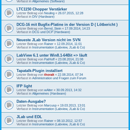
Verfasst in
Allgemeines (Software)
LTC1150 Chopper Verstärker
Letzter Beitrag von
Neuling
«
26.07.2015, 12:28
Verfasst in
DIV (Hardware)
DCG-16 mit Bugfix-Platine in der Version D ( Lötbericht )
Letzter Beitrag von
Bernd_Stein
«
17.09.2014, 14:23
Verfasst in
DCG und DCP (Hardware)
Neueste JLab Version nicht im SVN
Letzter Beitrag von
Rainer
«
12.09.2014, 11:01
Verfasst in
Instrumentation (Labview, JLab & Co)
LabView 6.1 unter Win8.1-64Bit => läuft
Letzter Beitrag von
PatHoff
«
23.08.2014, 21:08
Verfasst in
Instrumentation (Labview, JLab & Co)
Tapatalk-Plugin installiert
Letzter Beitrag von
thoralt
«
22.08.2014, 07:34
Verfasst in
Administration und Fragen zum Forum
IFP light
Letzter Beitrag von
wAlter
«
30.09.2013, 14:32
Verfasst in
Allgemeines (Hardware)
Daten-Ausgabe?
Letzter Beitrag von
Marcusp
«
19.03.2013, 13:01
Verfasst in
Instrumentation (Labview, JLab & Co)
JLab und EDL
Letzter Beitrag von
Rainer
«
08.10.2012, 12:57
Verfasst in
Instrumentation (Labview, JLab & Co)