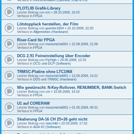
PLOTLIB Grafik-Library
Letzter Beitrag von
cm
«
28.10.2009, 19:23
Verfasst in
FPGA
Lötstopplack herstellen, der Film
Letzter Beitrag von
guenter1604
«
22.10.2009, 22:20
Verfasst in
Allgemeines (Hardware)
Riser-Card für FPGA
Letzter Beitrag von
moosmichel001
«
22.08.2009, 21:08
Verfasst in
FPGA
DCG 2.91 Feineinstellung über Encoder
Letzter Beitrag von
FlyHigh
«
24.05.2009, 12:15
Verfasst in
DCG und DCP (Software)
TRMSC-Platine ohne LTC1968
Letzter Beitrag von
moosmichel001
«
12.05.2009, 14:21
Verfasst in
DDS und TRMSC (Hardware)
Wie gewünscht: N-Key-Rollover, RENUMBER, BANK-Switch
Letzter Beitrag von
cm
«
10.05.2009, 14:10
Verfasst in
FPGA
U1 auf CORERAM
Letzter Beitrag von
moosmichel001
«
01.05.2009, 09:31
Verfasst in
FPGA
Skalierung DA-16 CH 25+26 geht nicht
Letzter Beitrag von
starchild
«
22.03.2009, 17:32
Verfasst in
ADA-IO (Software)