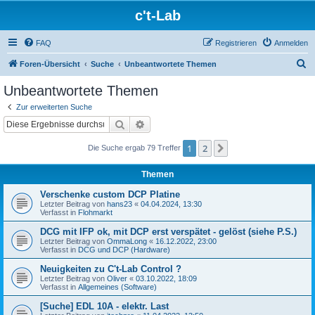
c't-Lab
FAQ
Registrieren
Anmelden
S
Foren-Übersicht
Suche
Unbeantwortete Themen
u
Unbeantwortete Themen
c
Zur erweiterten Suche
h
Suche
Erweiterte Suche
e
1
2
Nächste
Die Suche ergab 79 Treffer
Themen
Verschenke custom DCP Platine
Letzter Beitrag von
hans23
«
04.04.2024, 13:30
Verfasst in
Flohmarkt
DCG mit IFP ok, mit DCP erst verspätet - gelöst (siehe P.S.)
Letzter Beitrag von
OmmaLong
«
16.12.2022, 23:00
Verfasst in
DCG und DCP (Hardware)
Neuigkeiten zu C't-Lab Control ?
Letzter Beitrag von
Oliver
«
03.10.2022, 18:09
Verfasst in
Allgemeines (Software)
[Suche] EDL 10A - elektr. Last