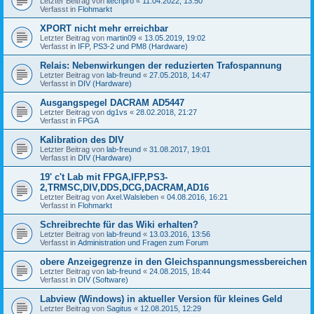
Letzter Beitrag von
itechpro
«
11.04.2022, 13:50
Verfasst in
Flohmarkt
XPORT nicht mehr erreichbar
Letzter Beitrag von
martin09
«
13.05.2019, 19:02
Verfasst in
IFP, PS3-2 und PM8 (Hardware)
Relais: Nebenwirkungen der reduzierten Trafospannung
Letzter Beitrag von
lab-freund
«
27.05.2018, 14:47
Verfasst in
DIV (Hardware)
Ausgangspegel DACRAM AD5447
Letzter Beitrag von
dg1vs
«
28.02.2018, 21:27
Verfasst in
FPGA
Kalibration des DIV
Letzter Beitrag von
lab-freund
«
31.08.2017, 19:01
Verfasst in
DIV (Hardware)
19' c't Lab mit FPGA,IFP,PS3-
2,TRMSC,DIV,DDS,DCG,DACRAM,AD16
Letzter Beitrag von
Axel.Walsleben
«
04.08.2016, 16:21
Verfasst in
Flohmarkt
Schreibrechte für das Wiki erhalten?
Letzter Beitrag von
lab-freund
«
13.03.2016, 13:56
Verfasst in
Administration und Fragen zum Forum
obere Anzeigegrenze in den Gleichspannungsmessbereichen
Letzter Beitrag von
lab-freund
«
24.08.2015, 18:44
Verfasst in
DIV (Software)
Labview (Windows) in aktueller Version für kleines Geld
Letzter Beitrag von
Sagitus
«
12.08.2015, 12:29