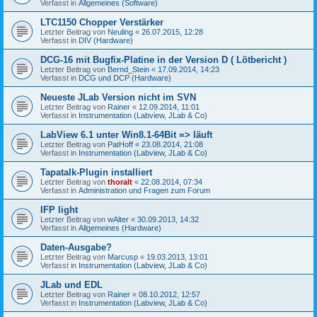
Verfasst in
Allgemeines (Software)
LTC1150 Chopper Verstärker
Letzter Beitrag von
Neuling
«
26.07.2015, 12:28
Verfasst in
DIV (Hardware)
DCG-16 mit Bugfix-Platine in der Version D ( Lötbericht )
Letzter Beitrag von
Bernd_Stein
«
17.09.2014, 14:23
Verfasst in
DCG und DCP (Hardware)
Neueste JLab Version nicht im SVN
Letzter Beitrag von
Rainer
«
12.09.2014, 11:01
Verfasst in
Instrumentation (Labview, JLab & Co)
LabView 6.1 unter Win8.1-64Bit => läuft
Letzter Beitrag von
PatHoff
«
23.08.2014, 21:08
Verfasst in
Instrumentation (Labview, JLab & Co)
Tapatalk-Plugin installiert
Letzter Beitrag von
thoralt
«
22.08.2014, 07:34
Verfasst in
Administration und Fragen zum Forum
IFP light
Letzter Beitrag von
wAlter
«
30.09.2013, 14:32
Verfasst in
Allgemeines (Hardware)
Daten-Ausgabe?
Letzter Beitrag von
Marcusp
«
19.03.2013, 13:01
Verfasst in
Instrumentation (Labview, JLab & Co)
JLab und EDL
Letzter Beitrag von
Rainer
«
08.10.2012, 12:57
Verfasst in
Instrumentation (Labview, JLab & Co)