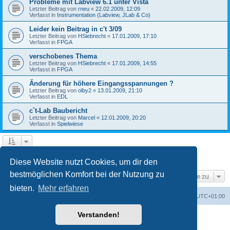
Probleme mit Labview 6.1 unter Vista
Letzter Beitrag von
rneu
«
22.02.2009, 12:09
Verfasst in
Instrumentation (Labview, JLab & Co)
Leider kein Beitrag in c't 3/09
Letzter Beitrag von
HSiebrecht
«
17.01.2009, 17:10
Verfasst in
FPGA
verschobenes Thema
Letzter Beitrag von
HSiebrecht
«
17.01.2009, 14:55
Verfasst in
FPGA
Änderung für höhere Eingangsspannungen ?
Letzter Beitrag von
olby2
«
13.01.2009, 21:10
Verfasst in
EDL
c`t-Lab Baubericht
Letzter Beitrag von
Marcel
«
12.01.2009, 20:20
Verfasst in
Spielwiese
1
2
Nächste
Die Suche ergab 79 Treffer
Diese Website nutzt Cookies, um dir den
bestmöglichen Komfort bei der Nutzung zu
Gehe zu
bieten.
Mehr erfahren
Foren-Übersicht
Alle Cookies löschen
Alle Zeiten sind
UTC+01:00
Verstanden!
Powered by
phpBB
® Forum Software © phpBB Limited
Deutsche Übersetzung durch
phpBB.de