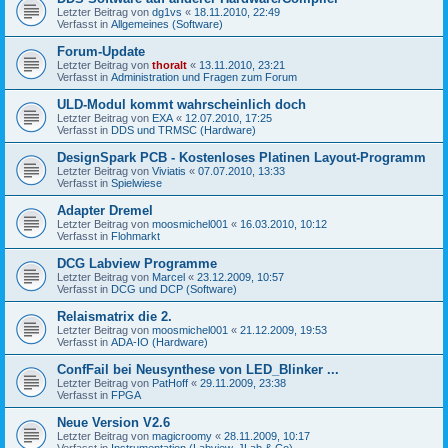
Letzter Beitrag von
dg1vs
«
18.11.2010, 22:49
Verfasst in
Allgemeines (Software)
Forum-Update
Letzter Beitrag von
thoralt
«
13.11.2010, 23:21
Verfasst in
Administration und Fragen zum Forum
ULD-Modul kommt wahrscheinlich doch
Letzter Beitrag von
EXA
«
12.07.2010, 17:25
Verfasst in
DDS und TRMSC (Hardware)
DesignSpark PCB - Kostenloses Platinen Layout-Programm
Letzter Beitrag von
Viviatis
«
07.07.2010, 13:33
Verfasst in
Spielwiese
Adapter Dremel
Letzter Beitrag von
moosmichel001
«
16.03.2010, 10:12
Verfasst in
Flohmarkt
DCG Labview Programme
Letzter Beitrag von
Marcel
«
23.12.2009, 10:57
Verfasst in
DCG und DCP (Software)
Relaismatrix die 2.
Letzter Beitrag von
moosmichel001
«
21.12.2009, 19:53
Verfasst in
ADA-IO (Hardware)
ConfFail bei Neusynthese von LED_Blinker ...
Letzter Beitrag von
PatHoff
«
29.11.2009, 23:38
Verfasst in
FPGA
Neue Version V2.6
Letzter Beitrag von
magicroomy
«
28.11.2009, 10:17
Verfasst in
Instrumentation (Labview, JLab & Co)