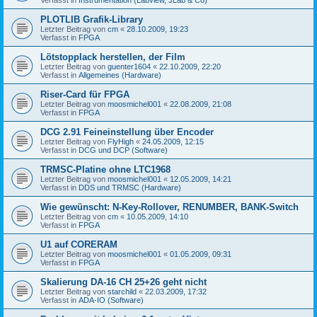
PLOTLIB Grafik-Library
Letzter Beitrag von
cm
«
28.10.2009, 19:23
Verfasst in
FPGA
Lötstopplack herstellen, der Film
Letzter Beitrag von
guenter1604
«
22.10.2009, 22:20
Verfasst in
Allgemeines (Hardware)
Riser-Card für FPGA
Letzter Beitrag von
moosmichel001
«
22.08.2009, 21:08
Verfasst in
FPGA
DCG 2.91 Feineinstellung über Encoder
Letzter Beitrag von
FlyHigh
«
24.05.2009, 12:15
Verfasst in
DCG und DCP (Software)
TRMSC-Platine ohne LTC1968
Letzter Beitrag von
moosmichel001
«
12.05.2009, 14:21
Verfasst in
DDS und TRMSC (Hardware)
Wie gewünscht: N-Key-Rollover, RENUMBER, BANK-Switch
Letzter Beitrag von
cm
«
10.05.2009, 14:10
Verfasst in
FPGA
U1 auf CORERAM
Letzter Beitrag von
moosmichel001
«
01.05.2009, 09:31
Verfasst in
FPGA
Skalierung DA-16 CH 25+26 geht nicht
Letzter Beitrag von
starchild
«
22.03.2009, 17:32
Verfasst in
ADA-IO (Software)