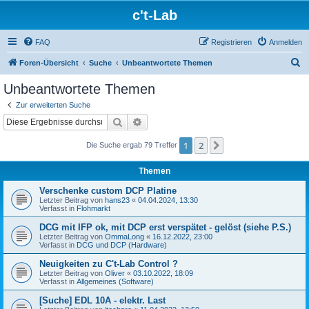
c't-Lab
FAQ
Registrieren
Anmelden
S
Foren-Übersicht
Suche
Unbeantwortete Themen
u
Unbeantwortete Themen
c
Zur erweiterten Suche
h
Suche
Erweiterte Suche
e
1
2
Nächste
Die Suche ergab 79 Treffer
Themen
Verschenke custom DCP Platine
Letzter Beitrag von
hans23
«
04.04.2024, 13:30
Verfasst in
Flohmarkt
DCG mit IFP ok, mit DCP erst verspätet - gelöst (siehe P.S.)
Letzter Beitrag von
OmmaLong
«
16.12.2022, 23:00
Verfasst in
DCG und DCP (Hardware)
Neuigkeiten zu C't-Lab Control ?
Letzter Beitrag von
Oliver
«
03.10.2022, 18:09
Verfasst in
Allgemeines (Software)
[Suche] EDL 10A - elektr. Last