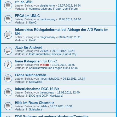
c't lab Wiki
Letzter Beitrag von
siegiathome
«
13.07.2012, 14:34
Verfasst in
Administration und Fragen zum Forum
FPGA im UNI-C
Letzter Beitrag von
magicroomy
«
11.04.2012, 14:10
Verfasst in
Uni-C
Inkorrektes Rückgabeformat bei Abfrage der A/D Werte im
UNI-
Letzter Beitrag von
magicroomy
«
08.04.2012, 20:20
Verfasst in
Uni-C
JLab für Android
Letzter Beitrag von
Viviatis
«
29.01.2012, 13:20
Verfasst in
Instrumentation (Labview, JLab & Co)
Neue Kategorien für Uni-C
Letzter Beitrag von
thoralt
«
12.01.2012, 08:35
Verfasst in
Administration und Fragen zum Forum
Frohe Weihnachten...
Letzter Beitrag von
moosmichel001
«
24.12.2011, 17:34
Verfasst in
Spielwiese
Inbetriebnahme DCG 16 Bit
Letzter Beitrag von
theandreas
«
19.09.2011, 22:40
Verfasst in
DCG und DCP (Hardware)
Hilfe im Raum Chemnitz
Letzter Beitrag von
ct-lab
«
01.02.2011, 15:31
Verfasst in
Spielwiese
DDS Software auf anderer Hardware/Compiler