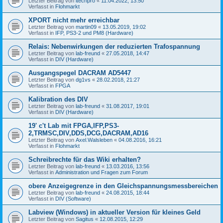
Letzter Beitrag von
itechpro
«
11.04.2022, 13:50
Verfasst in
Flohmarkt
XPORT nicht mehr erreichbar
Letzter Beitrag von
martin09
«
13.05.2019, 19:02
Verfasst in
IFP, PS3-2 und PM8 (Hardware)
Relais: Nebenwirkungen der reduzierten Trafospannung
Letzter Beitrag von
lab-freund
«
27.05.2018, 14:47
Verfasst in
DIV (Hardware)
Ausgangspegel DACRAM AD5447
Letzter Beitrag von
dg1vs
«
28.02.2018, 21:27
Verfasst in
FPGA
Kalibration des DIV
Letzter Beitrag von
lab-freund
«
31.08.2017, 19:01
Verfasst in
DIV (Hardware)
19' c't Lab mit FPGA,IFP,PS3-
2,TRMSC,DIV,DDS,DCG,DACRAM,AD16
Letzter Beitrag von
Axel.Walsleben
«
04.08.2016, 16:21
Verfasst in
Flohmarkt
Schreibrechte für das Wiki erhalten?
Letzter Beitrag von
lab-freund
«
13.03.2016, 13:56
Verfasst in
Administration und Fragen zum Forum
obere Anzeigegrenze in den Gleichspannungsmessbereichen
Letzter Beitrag von
lab-freund
«
24.08.2015, 18:44
Verfasst in
DIV (Software)
Labview (Windows) in aktueller Version für kleines Geld
Letzter Beitrag von
Sagitus
«
12.08.2015, 12:29