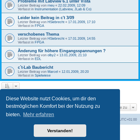
Probleme mit Labview 6.1 unter Vista
Letzter Beitrag von
rneu
«
22.02.2009, 12:09
Verfasst in
Instrumentation (Labview, JLab & Co)
Leider kein Beitrag in c't 3/09
Letzter Beitrag von
HSiebrecht
«
17.01.2009, 17:10
Verfasst in
FPGA
verschobenes Thema
Letzter Beitrag von
HSiebrecht
«
17.01.2009, 14:55
Verfasst in
FPGA
Änderung für höhere Eingangsspannungen ?
Letzter Beitrag von
olby2
«
13.01.2009, 21:10
Verfasst in
EDL
c`t-Lab Baubericht
Letzter Beitrag von
Marcel
«
12.01.2009, 20:20
Verfasst in
Spielwiese
1
2
Nächste
Die Suche ergab 79 Treffer
Diese Website nutzt Cookies, um dir den
bestmöglichen Komfort bei der Nutzung zu
Gehe zu
bieten.
Mehr erfahren
Foren-Übersicht
Alle Cookies löschen
Alle Zeiten sind
UTC+01:00
Verstanden!
Powered by
phpBB
® Forum Software © phpBB Limited
Deutsche Übersetzung durch
phpBB.de