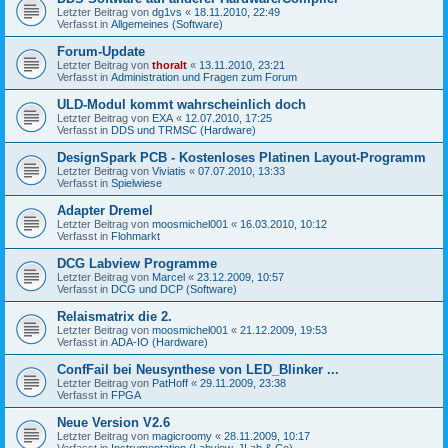
Letzter Beitrag von
dg1vs
«
18.11.2010, 22:49
Verfasst in
Allgemeines (Software)
Forum-Update
Letzter Beitrag von
thoralt
«
13.11.2010, 23:21
Verfasst in
Administration und Fragen zum Forum
ULD-Modul kommt wahrscheinlich doch
Letzter Beitrag von
EXA
«
12.07.2010, 17:25
Verfasst in
DDS und TRMSC (Hardware)
DesignSpark PCB - Kostenloses Platinen Layout-Programm
Letzter Beitrag von
Viviatis
«
07.07.2010, 13:33
Verfasst in
Spielwiese
Adapter Dremel
Letzter Beitrag von
moosmichel001
«
16.03.2010, 10:12
Verfasst in
Flohmarkt
DCG Labview Programme
Letzter Beitrag von
Marcel
«
23.12.2009, 10:57
Verfasst in
DCG und DCP (Software)
Relaismatrix die 2.
Letzter Beitrag von
moosmichel001
«
21.12.2009, 19:53
Verfasst in
ADA-IO (Hardware)
ConfFail bei Neusynthese von LED_Blinker ...
Letzter Beitrag von
PatHoff
«
29.11.2009, 23:38
Verfasst in
FPGA
Neue Version V2.6
Letzter Beitrag von
magicroomy
«
28.11.2009, 10:17
Verfasst in
Instrumentation (Labview, JLab & Co)