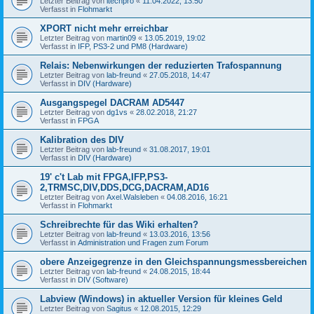
Letzter Beitrag von
itechpro
«
11.04.2022, 13:50
Verfasst in
Flohmarkt
XPORT nicht mehr erreichbar
Letzter Beitrag von
martin09
«
13.05.2019, 19:02
Verfasst in
IFP, PS3-2 und PM8 (Hardware)
Relais: Nebenwirkungen der reduzierten Trafospannung
Letzter Beitrag von
lab-freund
«
27.05.2018, 14:47
Verfasst in
DIV (Hardware)
Ausgangspegel DACRAM AD5447
Letzter Beitrag von
dg1vs
«
28.02.2018, 21:27
Verfasst in
FPGA
Kalibration des DIV
Letzter Beitrag von
lab-freund
«
31.08.2017, 19:01
Verfasst in
DIV (Hardware)
19' c't Lab mit FPGA,IFP,PS3-
2,TRMSC,DIV,DDS,DCG,DACRAM,AD16
Letzter Beitrag von
Axel.Walsleben
«
04.08.2016, 16:21
Verfasst in
Flohmarkt
Schreibrechte für das Wiki erhalten?
Letzter Beitrag von
lab-freund
«
13.03.2016, 13:56
Verfasst in
Administration und Fragen zum Forum
obere Anzeigegrenze in den Gleichspannungsmessbereichen
Letzter Beitrag von
lab-freund
«
24.08.2015, 18:44
Verfasst in
DIV (Software)
Labview (Windows) in aktueller Version für kleines Geld
Letzter Beitrag von
Sagitus
«
12.08.2015, 12:29