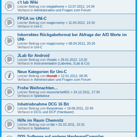
c't lab Wiki
Letzter Beitrag von
siegiathome
«
13.07.2012, 14:34
Verfasst in
Administration und Fragen zum Forum
FPGA im UNI-C
Letzter Beitrag von
magicroomy
«
11.04.2012, 14:10
Verfasst in
Uni-C
Inkorrektes Rückgabeformat bei Abfrage der A/D Werte im
UNI-
Letzter Beitrag von
magicroomy
«
08.04.2012, 20:20
Verfasst in
Uni-C
JLab für Android
Letzter Beitrag von
Viviatis
«
29.01.2012, 13:20
Verfasst in
Instrumentation (Labview, JLab & Co)
Neue Kategorien für Uni-C
Letzter Beitrag von
thoralt
«
12.01.2012, 08:35
Verfasst in
Administration und Fragen zum Forum
Frohe Weihnachten...
Letzter Beitrag von
moosmichel001
«
24.12.2011, 17:34
Verfasst in
Spielwiese
Inbetriebnahme DCG 16 Bit
Letzter Beitrag von
theandreas
«
19.09.2011, 22:40
Verfasst in
DCG und DCP (Hardware)
Hilfe im Raum Chemnitz
Letzter Beitrag von
ct-lab
«
01.02.2011, 15:31
Verfasst in
Spielwiese
DDS Software auf anderer Hardware/Compiler