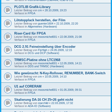
PLOTLIB Grafik-Library
Letzter Beitrag von
cm
«
28.10.2009, 19:23
Verfasst in
FPGA
Lötstopplack herstellen, der Film
Letzter Beitrag von
guenter1604
«
22.10.2009, 22:20
Verfasst in
Allgemeines (Hardware)
Riser-Card für FPGA
Letzter Beitrag von
moosmichel001
«
22.08.2009, 21:08
Verfasst in
FPGA
DCG 2.91 Feineinstellung über Encoder
Letzter Beitrag von
FlyHigh
«
24.05.2009, 12:15
Verfasst in
DCG und DCP (Software)
TRMSC-Platine ohne LTC1968
Letzter Beitrag von
moosmichel001
«
12.05.2009, 14:21
Verfasst in
DDS und TRMSC (Hardware)
Wie gewünscht: N-Key-Rollover, RENUMBER, BANK-Switch
Letzter Beitrag von
cm
«
10.05.2009, 14:10
Verfasst in
FPGA
U1 auf CORERAM
Letzter Beitrag von
moosmichel001
«
01.05.2009, 09:31
Verfasst in
FPGA
Skalierung DA-16 CH 25+26 geht nicht
Letzter Beitrag von
starchild
«
22.03.2009, 17:32
Verfasst in
ADA-IO (Software)