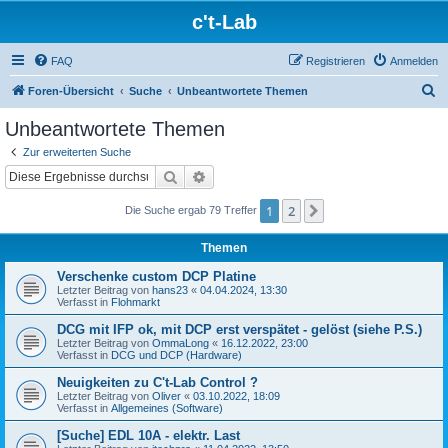
c't-Lab
FAQ
Registrieren
Anmelden
S
Foren-Übersicht
Suche
Unbeantwortete Themen
u
Unbeantwortete Themen
c
Zur erweiterten Suche
h
Suche
Erweiterte Suche
e
1
2
Nächste
Die Suche ergab 79 Treffer
Themen
Verschenke custom DCP Platine
Letzter Beitrag von
hans23
«
04.04.2024, 13:30
Verfasst in
Flohmarkt
DCG mit IFP ok, mit DCP erst verspätet - gelöst (siehe P.S.)
Letzter Beitrag von
OmmaLong
«
16.12.2022, 23:00
Verfasst in
DCG und DCP (Hardware)
Neuigkeiten zu C't-Lab Control ?
Letzter Beitrag von
Oliver
«
03.10.2022, 18:09
Verfasst in
Allgemeines (Software)
[Suche] EDL 10A - elektr. Last