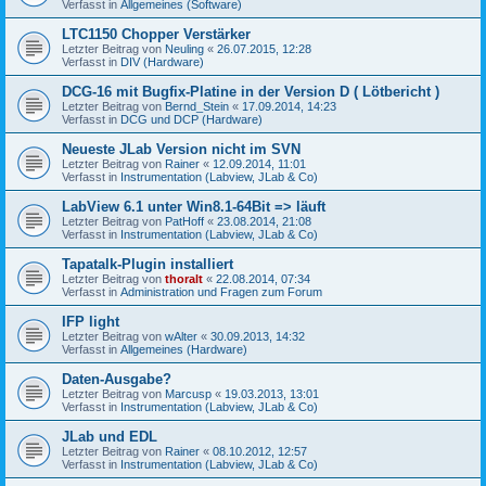
Verfasst in
Allgemeines (Software)
LTC1150 Chopper Verstärker
Letzter Beitrag von
Neuling
«
26.07.2015, 12:28
Verfasst in
DIV (Hardware)
DCG-16 mit Bugfix-Platine in der Version D ( Lötbericht )
Letzter Beitrag von
Bernd_Stein
«
17.09.2014, 14:23
Verfasst in
DCG und DCP (Hardware)
Neueste JLab Version nicht im SVN
Letzter Beitrag von
Rainer
«
12.09.2014, 11:01
Verfasst in
Instrumentation (Labview, JLab & Co)
LabView 6.1 unter Win8.1-64Bit => läuft
Letzter Beitrag von
PatHoff
«
23.08.2014, 21:08
Verfasst in
Instrumentation (Labview, JLab & Co)
Tapatalk-Plugin installiert
Letzter Beitrag von
thoralt
«
22.08.2014, 07:34
Verfasst in
Administration und Fragen zum Forum
IFP light
Letzter Beitrag von
wAlter
«
30.09.2013, 14:32
Verfasst in
Allgemeines (Hardware)
Daten-Ausgabe?
Letzter Beitrag von
Marcusp
«
19.03.2013, 13:01
Verfasst in
Instrumentation (Labview, JLab & Co)
JLab und EDL
Letzter Beitrag von
Rainer
«
08.10.2012, 12:57
Verfasst in
Instrumentation (Labview, JLab & Co)