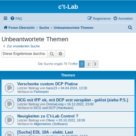
c't-Lab
FAQ
Registrieren
Anmelden
S
Foren-Übersicht
Suche
Unbeantwortete Themen
u
Unbeantwortete Themen
c
Zur erweiterten Suche
h
Suche
Erweiterte Suche
e
1
2
Nächste
Die Suche ergab 79 Treffer
Themen
Verschenke custom DCP Platine
Letzter Beitrag von
hans23
«
04.04.2024, 13:30
Verfasst in
Flohmarkt
DCG mit IFP ok, mit DCP erst verspätet - gelöst (siehe P.S.)
Letzter Beitrag von
OmmaLong
«
16.12.2022, 23:00
Verfasst in
DCG und DCP (Hardware)
Neuigkeiten zu C't-Lab Control ?
Letzter Beitrag von
Oliver
«
03.10.2022, 18:09
Verfasst in
Allgemeines (Software)
[Suche] EDL 10A - elektr. Last