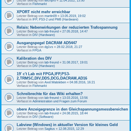
Letzter Beitrag von
itechpro
«
11.04.2022, 13:50
Verfasst in
Flohmarkt
XPORT nicht mehr erreichbar
Letzter Beitrag von
martin09
«
13.05.2019, 19:02
Verfasst in
IFP, PS3-2 und PM8 (Hardware)
Relais: Nebenwirkungen der reduzierten Trafospannung
Letzter Beitrag von
lab-freund
«
27.05.2018, 14:47
Verfasst in
DIV (Hardware)
Ausgangspegel DACRAM AD5447
Letzter Beitrag von
dg1vs
«
28.02.2018, 21:27
Verfasst in
FPGA
Kalibration des DIV
Letzter Beitrag von
lab-freund
«
31.08.2017, 19:01
Verfasst in
DIV (Hardware)
19' c't Lab mit FPGA,IFP,PS3-
2,TRMSC,DIV,DDS,DCG,DACRAM,AD16
Letzter Beitrag von
Axel.Walsleben
«
04.08.2016, 16:21
Verfasst in
Flohmarkt
Schreibrechte für das Wiki erhalten?
Letzter Beitrag von
lab-freund
«
13.03.2016, 13:56
Verfasst in
Administration und Fragen zum Forum
obere Anzeigegrenze in den Gleichspannungsmessbereichen
Letzter Beitrag von
lab-freund
«
24.08.2015, 18:44
Verfasst in
DIV (Software)
Labview (Windows) in aktueller Version für kleines Geld
Letzter Beitrag von
Sagitus
«
12.08.2015, 12:29