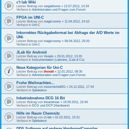
c't lab Wiki
Letzter Beitrag von
siegiathome
«
13.07.2012, 14:34
Verfasst in
Administration und Fragen zum Forum
FPGA im UNI-C
Letzter Beitrag von
magicroomy
«
11.04.2012, 14:10
Verfasst in
Uni-C
Inkorrektes Rückgabeformat bei Abfrage der A/D Werte im
UNI-
Letzter Beitrag von
magicroomy
«
08.04.2012, 20:20
Verfasst in
Uni-C
JLab für Android
Letzter Beitrag von
Viviatis
«
29.01.2012, 13:20
Verfasst in
Instrumentation (Labview, JLab & Co)
Neue Kategorien für Uni-C
Letzter Beitrag von
thoralt
«
12.01.2012, 08:35
Verfasst in
Administration und Fragen zum Forum
Frohe Weihnachten...
Letzter Beitrag von
moosmichel001
«
24.12.2011, 17:34
Verfasst in
Spielwiese
Inbetriebnahme DCG 16 Bit
Letzter Beitrag von
theandreas
«
19.09.2011, 22:40
Verfasst in
DCG und DCP (Hardware)
Hilfe im Raum Chemnitz
Letzter Beitrag von
ct-lab
«
01.02.2011, 15:31
Verfasst in
Spielwiese
DDS Software auf anderer Hardware/Compiler