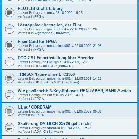
PLOTLIB Grafik-Library
Letzter Beitrag von
cm
«
28.10.2009, 19:23
Verfasst in
FPGA
Lötstopplack herstellen, der Film
Letzter Beitrag von
guenter1604
«
22.10.2009, 22:20
Verfasst in
Allgemeines (Hardware)
Riser-Card für FPGA
Letzter Beitrag von
moosmichel001
«
22.08.2009, 21:08
Verfasst in
FPGA
DCG 2.91 Feineinstellung über Encoder
Letzter Beitrag von
FlyHigh
«
24.05.2009, 12:15
Verfasst in
DCG und DCP (Software)
TRMSC-Platine ohne LTC1968
Letzter Beitrag von
moosmichel001
«
12.05.2009, 14:21
Verfasst in
DDS und TRMSC (Hardware)
Wie gewünscht: N-Key-Rollover, RENUMBER, BANK-Switch
Letzter Beitrag von
cm
«
10.05.2009, 14:10
Verfasst in
FPGA
U1 auf CORERAM
Letzter Beitrag von
moosmichel001
«
01.05.2009, 09:31
Verfasst in
FPGA
Skalierung DA-16 CH 25+26 geht nicht
Letzter Beitrag von
starchild
«
22.03.2009, 17:32
Verfasst in
ADA-IO (Software)