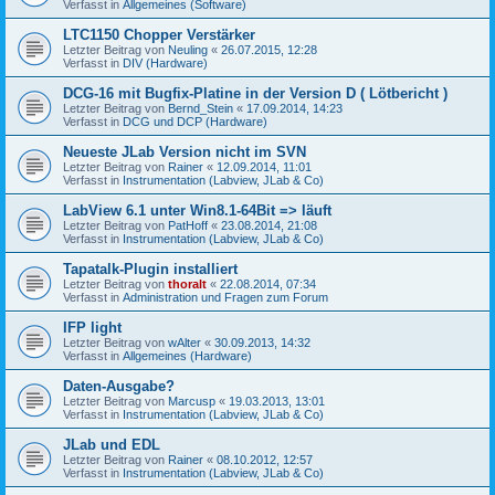
Verfasst in
Allgemeines (Software)
LTC1150 Chopper Verstärker
Letzter Beitrag von
Neuling
«
26.07.2015, 12:28
Verfasst in
DIV (Hardware)
DCG-16 mit Bugfix-Platine in der Version D ( Lötbericht )
Letzter Beitrag von
Bernd_Stein
«
17.09.2014, 14:23
Verfasst in
DCG und DCP (Hardware)
Neueste JLab Version nicht im SVN
Letzter Beitrag von
Rainer
«
12.09.2014, 11:01
Verfasst in
Instrumentation (Labview, JLab & Co)
LabView 6.1 unter Win8.1-64Bit => läuft
Letzter Beitrag von
PatHoff
«
23.08.2014, 21:08
Verfasst in
Instrumentation (Labview, JLab & Co)
Tapatalk-Plugin installiert
Letzter Beitrag von
thoralt
«
22.08.2014, 07:34
Verfasst in
Administration und Fragen zum Forum
IFP light
Letzter Beitrag von
wAlter
«
30.09.2013, 14:32
Verfasst in
Allgemeines (Hardware)
Daten-Ausgabe?
Letzter Beitrag von
Marcusp
«
19.03.2013, 13:01
Verfasst in
Instrumentation (Labview, JLab & Co)
JLab und EDL
Letzter Beitrag von
Rainer
«
08.10.2012, 12:57
Verfasst in
Instrumentation (Labview, JLab & Co)