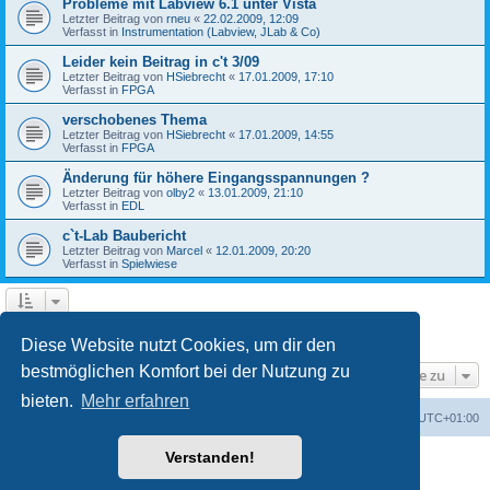
Probleme mit Labview 6.1 unter Vista
Letzter Beitrag von
rneu
«
22.02.2009, 12:09
Verfasst in
Instrumentation (Labview, JLab & Co)
Leider kein Beitrag in c't 3/09
Letzter Beitrag von
HSiebrecht
«
17.01.2009, 17:10
Verfasst in
FPGA
verschobenes Thema
Letzter Beitrag von
HSiebrecht
«
17.01.2009, 14:55
Verfasst in
FPGA
Änderung für höhere Eingangsspannungen ?
Letzter Beitrag von
olby2
«
13.01.2009, 21:10
Verfasst in
EDL
c`t-Lab Baubericht
Letzter Beitrag von
Marcel
«
12.01.2009, 20:20
Verfasst in
Spielwiese
1
2
Nächste
Die Suche ergab 79 Treffer
Diese Website nutzt Cookies, um dir den
bestmöglichen Komfort bei der Nutzung zu
Gehe zu
bieten.
Mehr erfahren
Foren-Übersicht
Alle Cookies löschen
Alle Zeiten sind
UTC+01:00
Verstanden!
Powered by
phpBB
® Forum Software © phpBB Limited
Deutsche Übersetzung durch
phpBB.de