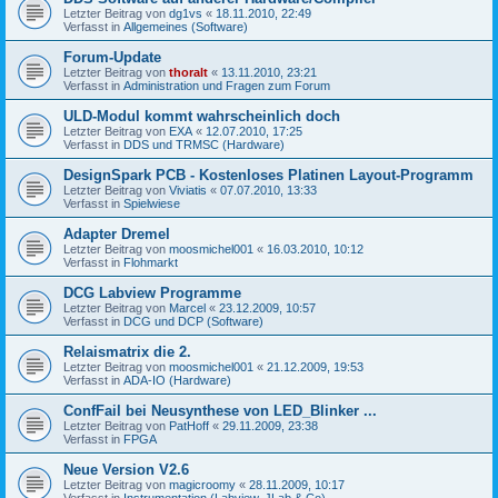
Letzter Beitrag von
dg1vs
«
18.11.2010, 22:49
Verfasst in
Allgemeines (Software)
Forum-Update
Letzter Beitrag von
thoralt
«
13.11.2010, 23:21
Verfasst in
Administration und Fragen zum Forum
ULD-Modul kommt wahrscheinlich doch
Letzter Beitrag von
EXA
«
12.07.2010, 17:25
Verfasst in
DDS und TRMSC (Hardware)
DesignSpark PCB - Kostenloses Platinen Layout-Programm
Letzter Beitrag von
Viviatis
«
07.07.2010, 13:33
Verfasst in
Spielwiese
Adapter Dremel
Letzter Beitrag von
moosmichel001
«
16.03.2010, 10:12
Verfasst in
Flohmarkt
DCG Labview Programme
Letzter Beitrag von
Marcel
«
23.12.2009, 10:57
Verfasst in
DCG und DCP (Software)
Relaismatrix die 2.
Letzter Beitrag von
moosmichel001
«
21.12.2009, 19:53
Verfasst in
ADA-IO (Hardware)
ConfFail bei Neusynthese von LED_Blinker ...
Letzter Beitrag von
PatHoff
«
29.11.2009, 23:38
Verfasst in
FPGA
Neue Version V2.6
Letzter Beitrag von
magicroomy
«
28.11.2009, 10:17
Verfasst in
Instrumentation (Labview, JLab & Co)