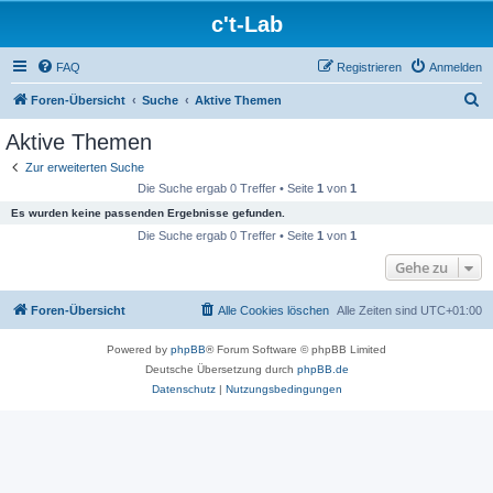
c't-Lab
FAQ
Registrieren
Anmelden
S
Foren-Übersicht
Suche
Aktive Themen
u
Aktive Themen
c
Zur erweiterten Suche
h
Die Suche ergab 0 Treffer • Seite
1
von
1
e
Es wurden keine passenden Ergebnisse gefunden.
Die Suche ergab 0 Treffer • Seite
1
von
1
Gehe zu
Foren-Übersicht
Alle Cookies löschen
Alle Zeiten sind
UTC+01:00
Powered by
phpBB
® Forum Software © phpBB Limited
Deutsche Übersetzung durch
phpBB.de
Datenschutz
|
Nutzungsbedingungen