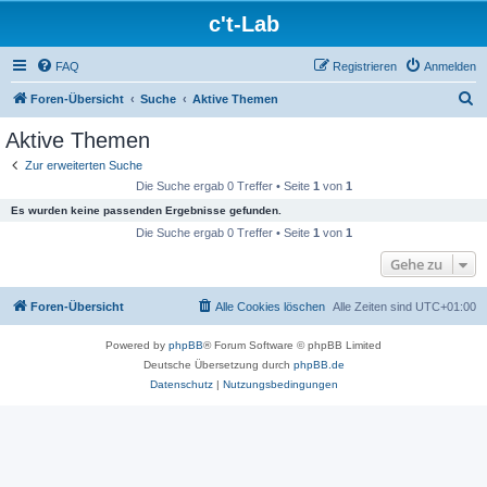
c't-Lab
FAQ
Registrieren
Anmelden
S
Foren-Übersicht
Suche
Aktive Themen
u
Aktive Themen
c
Zur erweiterten Suche
h
Die Suche ergab 0 Treffer • Seite
1
von
1
e
Es wurden keine passenden Ergebnisse gefunden.
Die Suche ergab 0 Treffer • Seite
1
von
1
Gehe zu
Foren-Übersicht
Alle Cookies löschen
Alle Zeiten sind
UTC+01:00
Powered by
phpBB
® Forum Software © phpBB Limited
Deutsche Übersetzung durch
phpBB.de
Datenschutz
|
Nutzungsbedingungen