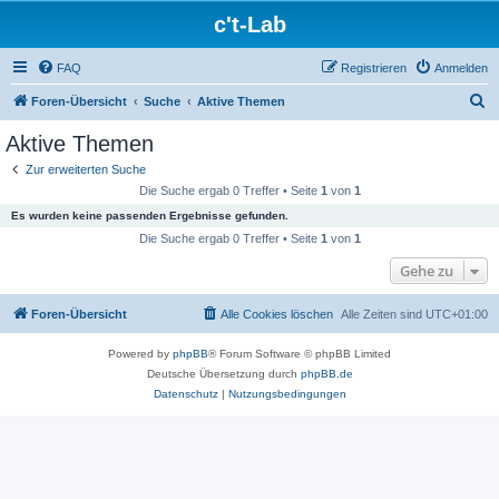
c't-Lab
FAQ
Registrieren
Anmelden
S
Foren-Übersicht
Suche
Aktive Themen
u
Aktive Themen
c
Zur erweiterten Suche
h
Die Suche ergab 0 Treffer • Seite
1
von
1
e
Es wurden keine passenden Ergebnisse gefunden.
Die Suche ergab 0 Treffer • Seite
1
von
1
Gehe zu
Foren-Übersicht
Alle Cookies löschen
Alle Zeiten sind
UTC+01:00
Powered by
phpBB
® Forum Software © phpBB Limited
Deutsche Übersetzung durch
phpBB.de
Datenschutz
|
Nutzungsbedingungen