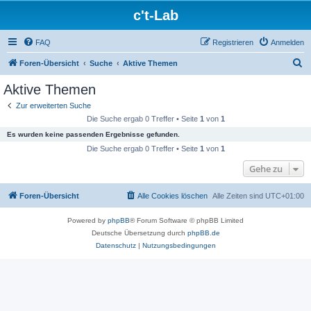
c't-Lab
FAQ
Registrieren
Anmelden
S
Foren-Übersicht
Suche
Aktive Themen
u
Aktive Themen
c
Zur erweiterten Suche
h
Die Suche ergab 0 Treffer • Seite
1
von
1
e
Es wurden keine passenden Ergebnisse gefunden.
Die Suche ergab 0 Treffer • Seite
1
von
1
Gehe zu
Foren-Übersicht
Alle Cookies löschen
Alle Zeiten sind
UTC+01:00
Powered by
phpBB
® Forum Software © phpBB Limited
Deutsche Übersetzung durch
phpBB.de
Datenschutz
|
Nutzungsbedingungen